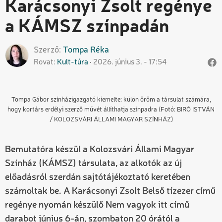
Karácsonyi Zsolt regénye
a KÁMSZ színpadán
Szerző
Tompa
Réka
Rovat
Kult-túra
2026. június 3. - 17:54
Tompa Gábor színházigazgató kiemelte: külön öröm a társulat számára,
hogy kortárs erdélyi szerző művét állíthatja színpadra (Fotó: BIRÓ ISTVÁN
/ KOLOZSVÁRI ÁLLAMI MAGYAR SZÍNHÁZ)
Bemutatóra készül a Kolozsvári Állami Magyar
Színház (KÁMSZ) társulata, az alkotók az új
előadásról szerdán sajtótájékoztató keretében
számoltak be. A Karácsonyi Zsolt Belső tízezer című
regénye nyomán készülő Nem vagyok itt című
darabot június 6-án, szombaton 20 órától a