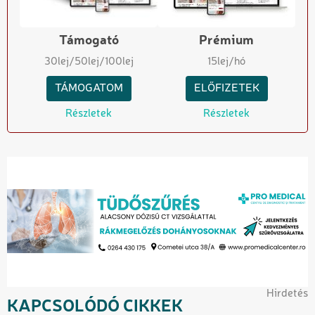
Támogató
Prémium
30
lej
/50
lej
/100
lej
15
lej/hó
TÁMOGATOM
ELŐFIZETEK
Részletek
Részletek
Hirdetés
KAPCSOLÓDÓ CIKKEK