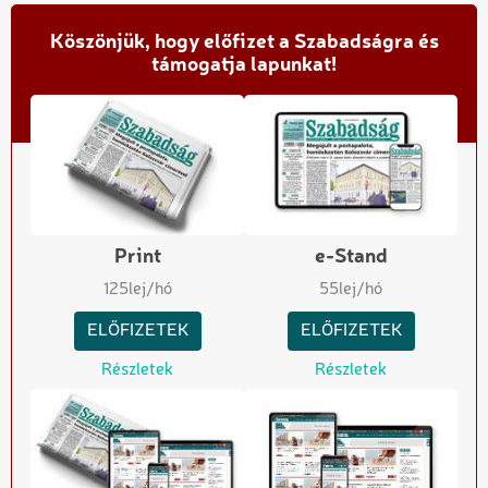
Köszönjük, hogy előfizet a Szabadságra és
támogatja lapunkat!
Print
e-Stand
125
lej/hó
55
lej/hó
ELŐFIZETEK
ELŐFIZETEK
Részletek
Részletek