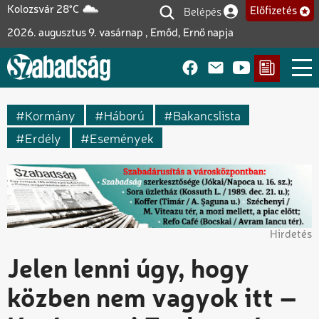
Ugrás
Belépés
Kolozsvár 28°C
Előfizetés
Felhasználói fiók me
a
2026. augusztus 9. vasárnap , Emőd, Ernő napja
tartalomra
Kormány
Háború
Bakancslista
Erdély
Események
Hirdetés
Jelen lenni úgy, hogy
közben nem vagyok itt –