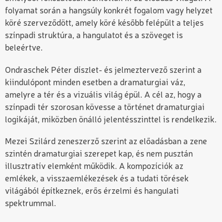
folyamat során a hangsúly konkrét fogalom vagy helyzet
köré szerveződött, amely köré később felépült a teljes
színpadi struktúra, a hangulatot és a szöveget is
beleértve.
Ondraschek Péter díszlet- és jelmeztervező szerint a
kiindulópont minden esetben a dramaturgiai váz,
amelyre a tér és a vizuális világ épül. A cél az, hogy a
színpadi tér szorosan kövesse a történet dramaturgiai
logikáját, miközben önálló jelentésszinttel is rendelkezik.
Mezei Szilárd zeneszerző szerint az előadásban a zene
szintén dramaturgiai szerepet kap, és nem pusztán
illusztratív elemként működik. A kompozíciók az
emlékek, a visszaemlékezések és a tudati törések
világából építkeznek, erős érzelmi és hangulati
spektrummal.