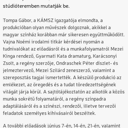
stúdióteremben mutatják be.
Tompa Gábor, a KÁMSZ igazgatója elmondta, a
produkcióban olyan művészek dolgoznak, akikkel a
magyar színház korábban már sikeresen együttműködött.
Vajna Noémi irodalmi titkár kérdései nyomán a
tudnivalókat az előadásról és a munkafolyamatról Mezei
Kinga rendező, Gyarmati Kata dramaturg, Karácsonyi
Zsolt, a regény szerzője, Ondraschek Péter díszlet- és
jelmeztervező, Mezei Szilárd zeneszerző, valamint a
szereposztás tagjai ismertették. A készülő produkció az
emlékezet, az öregedés és a tudat töredezettségének
világát járja körül. A sajtótájékoztatón az alkotók a közös
munka sokrétű folyamatáról, a regény színpadra
adaptálásáról és a színészi, rendezői, illetve tervezői
feladatok személyes kihívásairól beszéltek.
A további előadások június 7-én, 14-én, 21-én, valamint