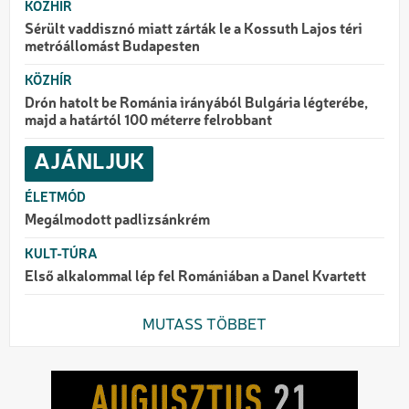
KÖZHÍR
Sérült vaddisznó miatt zárták le a Kossuth Lajos téri
metróállomást Budapesten
KÖZHÍR
Drón hatolt be Románia irányából Bulgária légterébe,
majd a határtól 100 méterre felrobbant
AJÁNLJUK
ÉLETMÓD
Megálmodott padlizsánkrém
KULT-TÚRA
Első alkalommal lép fel Romániában a Danel Kvartett
MUTASS TÖBBET