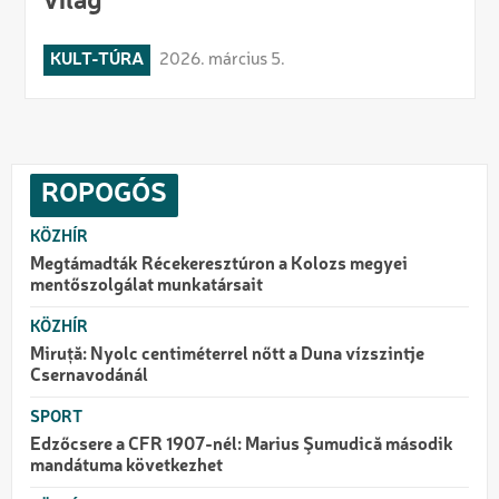
világ”
KULT-TÚRA
2026. március 5.
ROPOGÓS
KÖZHÍR
Megtámadták Récekeresztúron a Kolozs megyei
mentőszolgálat munkatársait
KÖZHÍR
Miruță: Nyolc centiméterrel nőtt a Duna vízszintje
Csernavodánál
SPORT
Edzőcsere a CFR 1907-nél: Marius Şumudică második
mandátuma következhet