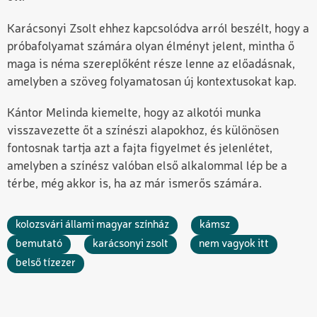
Karácsonyi Zsolt ehhez kapcsolódva arról beszélt, hogy a
próbafolyamat számára olyan élményt jelent, mintha ő
maga is néma szereplőként része lenne az előadásnak,
amelyben a szöveg folyamatosan új kontextusokat kap.
Kántor Melinda kiemelte, hogy az alkotói munka
visszavezette őt a színészi alapokhoz, és különösen
fontosnak tartja azt a fajta figyelmet és jelenlétet,
amelyben a színész valóban első alkalommal lép be a
térbe, még akkor is, ha az már ismerős számára.
kolozsvári állami magyar színház
kámsz
bemutató
karácsonyi zsolt
nem vagyok itt
belső tízezer