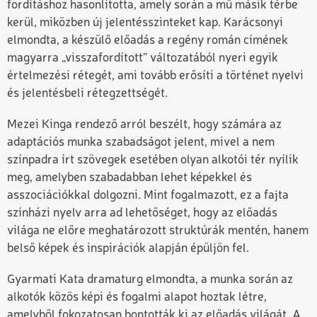
fordításhoz hasonlította, amely során a mű másik térbe
kerül, miközben új jelentésszinteket kap. Karácsonyi
elmondta, a készülő előadás a regény román címének
magyarra „visszafordított” változatából nyeri egyik
értelmezési rétegét, ami tovább erősíti a történet nyelvi
és jelentésbeli rétegzettségét.
Mezei Kinga rendező arról beszélt, hogy számára az
adaptációs munka szabadságot jelent, mivel a nem
színpadra írt szövegek esetében olyan alkotói tér nyílik
meg, amelyben szabadabban lehet képekkel és
asszociációkkal dolgozni. Mint fogalmazott, ez a fajta
színházi nyelv arra ad lehetőséget, hogy az előadás
világa ne előre meghatározott struktúrák mentén, hanem
belső képek és inspirációk alapján épüljön fel.
Gyarmati Kata dramaturg elmondta, a munka során az
alkotók közös képi és fogalmi alapot hoztak létre,
amelyből fokozatosan bontották ki az előadás világát. A