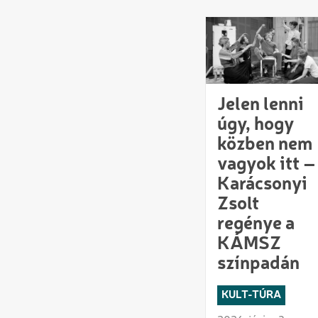
Jelen lenni
úgy, hogy
közben nem
vagyok itt –
Karácsonyi
Zsolt
regénye a
KÁMSZ
színpadán
KULT-TÚRA