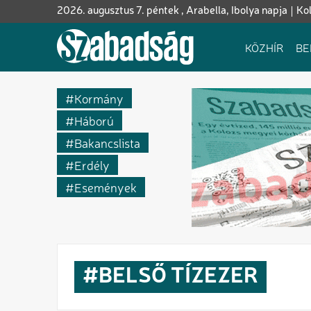
Ugrás
2026. augusztus 7. péntek , Arabella, Ibolya napja
Kol
a
tartalomra
Fő
KÖZHÍR
BE
navigáció
Kormány
Háború
Bakancslista
Erdély
Események
BELSŐ TÍZEZER