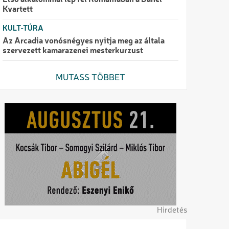
Első alkalommal lép fel Romániában a Danel
Kvartett
KULT-TÚRA
Az Arcadia vonósnégyes nyitja meg az általa
szervezett kamarazenei mesterkurzust
MUTASS TÖBBET
Hirdetés