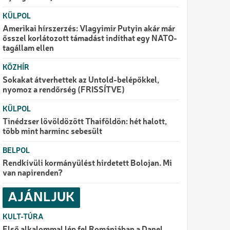
KÜLPOL
Amerikai hírszerzés: Vlagyimir Putyin akár már
ősszel korlátozott támadást indíthat egy NATO-
tagállam ellen
KÖZHÍR
Sokakat átverhettek az Untold-belépőkkel,
nyomoz a rendőrség (FRISSÍTVE)
KÜLPOL
Tinédzser lövöldözött Thaiföldön: hét halott,
több mint harminc sebesült
BELPOL
Rendkívüli kormányülést hirdetett Bolojan. Mi
van napirenden?
AJÁNLJUK
KULT-TÚRA