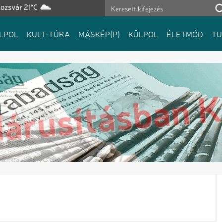
ozsvár 21°C
LPOL
KULT-TÚRA
MÁSKÉP(P)
KÜLPOL
ÉLETMÓD
T