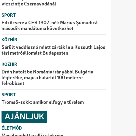
vízszintje Csernavodánál
SPORT
Edzőcsere a CFR 1907-nél: Marius Şumudică
második mandátuma következhet
KÖZHÍR
Sérült vaddisznó miatt zárták le a Kossuth Lajos
téri metróállomást Budapesten
KÖZHÍR
Drón hatolt be Románia irányából Bulgária
légterébe, majd a határtól 100 méterre
felrobbant
SPORT
Tromsö-sokk: amikor elfogy a türelem
AJÁNLJUK
ÉLETMÓD