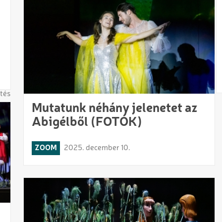
tés
Mutatunk néhány jelenetet az
Abigélből (FOTÓK)
ZOOM
2025. december 10.