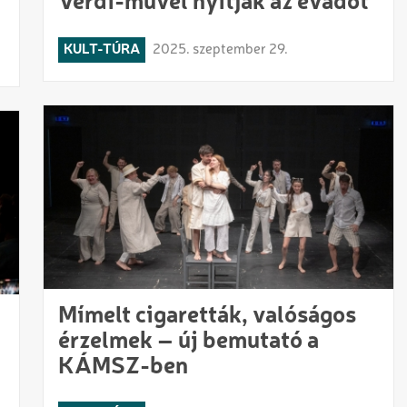
Verdi-művel nyitják az évadot
KULT-TÚRA
2025. szeptember 29.
Mímelt cigaretták, valóságos
érzelmek – új bemutató a
KÁMSZ-ben