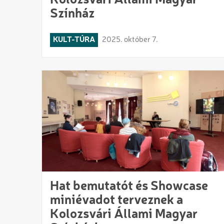
Kolozsvári Állami Magyar
Színház
KULT-TÚRA
2025. október 7.
Hat bemutatót és Showcase
miniévadot terveznek a
Kolozsvári Állami Magyar