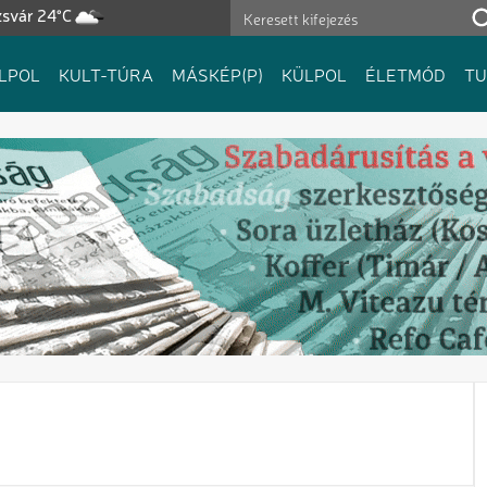
zsvár 24°C
LPOL
KULT-TÚRA
MÁSKÉP(P)
KÜLPOL
ÉLETMÓD
T