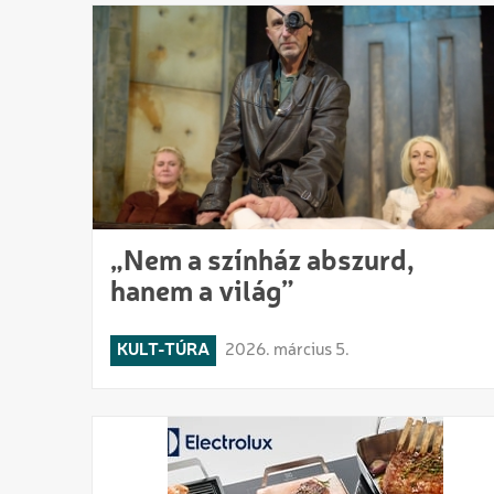
„Nem a színház abszurd,
hanem a világ”
KULT-TÚRA
2026. március 5.