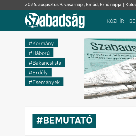
Ugrás
2026. augusztus 9. vasárnap , Emőd, Ernő napja
Kolo
a
tartalomra
Fő
KÖZHÍR
BE
navigáció
Kormány
Háború
Bakancslista
Erdély
Események
BEMUTATÓ