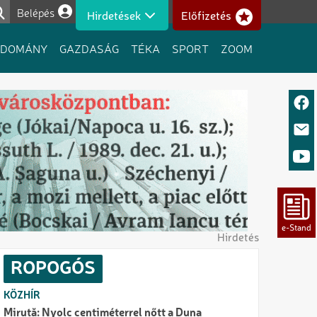
Belépés
Hirdetések
Előfizetés
Felhasználói fiók menüje
UDOMÁNY
GAZDASÁG
TÉKA
SPORT
ZOOM
Hirdetés
ROPOGÓS
KÖZHÍR
Miruță: Nyolc centiméterrel nőtt a Duna