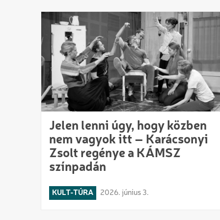
Jelen lenni úgy, hogy közben
nem vagyok itt – Karácsonyi
Zsolt regénye a KÁMSZ
színpadán
KULT-TÚRA
2026. június 3.