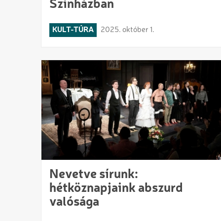
Színházban
KULT-TÚRA
2025. október 1.
Nevetve sírunk:
hétköznapjaink abszurd
valósága