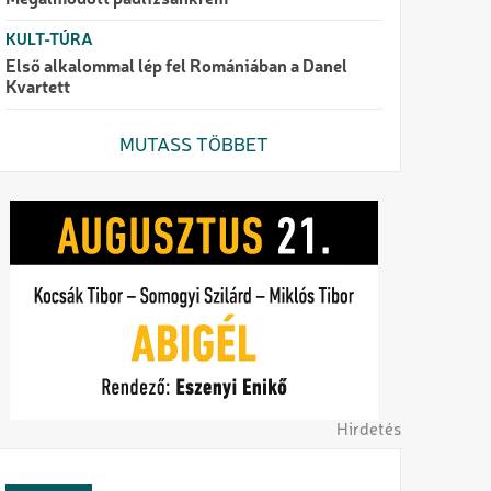
Megálmodott padlizsánkrém
KULT-TÚRA
Első alkalommal lép fel Romániában a Danel
Kvartett
MUTASS TÖBBET
Hirdetés