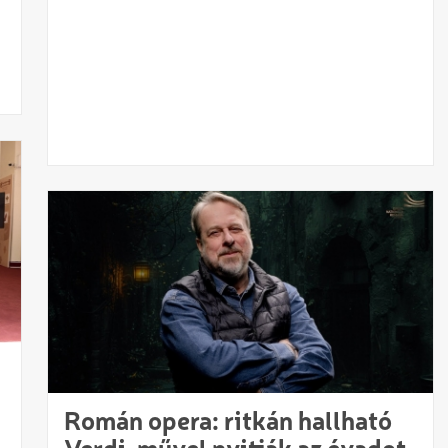
Román opera: ritkán hallható