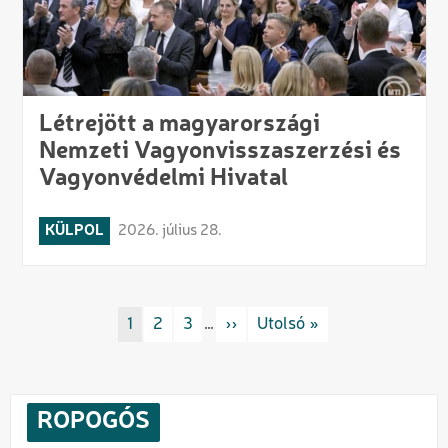
Létrejött a magyarországi
Nemzeti Vagyonvisszaszerzési és
Vagyonvédelmi Hivatal
KÜLPOL
2026. július 28.
Oldalszámozás
Rovat/cimke
1
Rovat/cimke
2
Rovat/cimke
3
…
Következő oldal
››
Utolsó oldal
Utolsó »
ROPOGÓS