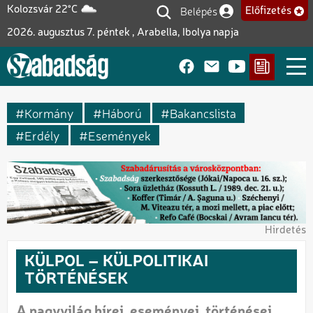
Ugrás
Belépés
Kolozsvár 22°C
Előfizetés
Felhasználói fiók me
a
2026. augusztus 7. péntek , Arabella, Ibolya napja
tartalomra
Kormány
Háború
Bakancslista
Erdély
Események
Hirdetés
KÜLPOL – KÜLPOLITIKAI
TÖRTÉNÉSEK
A nagyvilág hírei, eseményei, történései