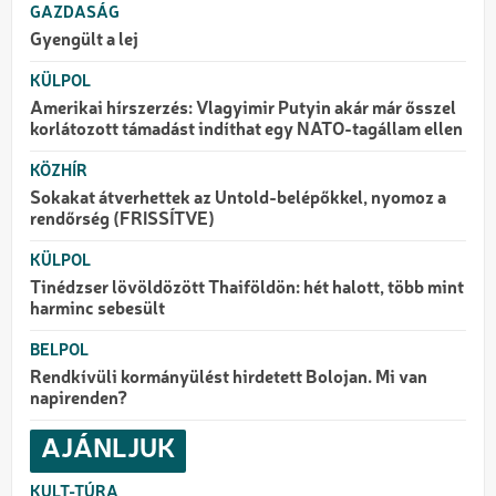
GAZDASÁG
Gyengült a lej
KÜLPOL
Amerikai hírszerzés: Vlagyimir Putyin akár már ősszel
korlátozott támadást indíthat egy NATO-tagállam ellen
KÖZHÍR
Sokakat átverhettek az Untold-belépőkkel, nyomoz a
rendőrség (FRISSÍTVE)
KÜLPOL
Tinédzser lövöldözött Thaiföldön: hét halott, több mint
harminc sebesült
BELPOL
Rendkívüli kormányülést hirdetett Bolojan. Mi van
napirenden?
AJÁNLJUK
KULT-TÚRA