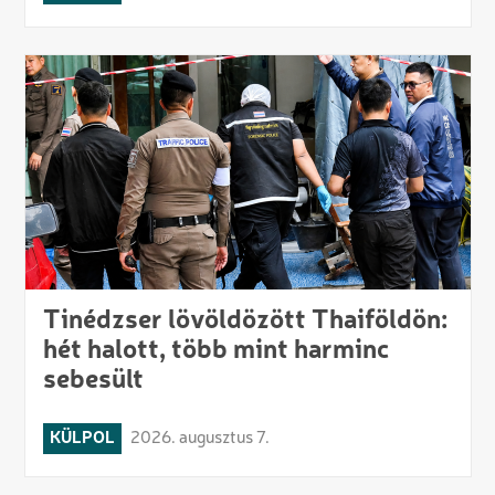
Tinédzser lövöldözött Thaiföldön:
hét halott, több mint harminc
sebesült
KÜLPOL
2026. augusztus 7.