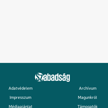
Adatvédelem
Archívum
Lábléc
Impresszum
Magunkról
Médiaajánlat
Támogatók