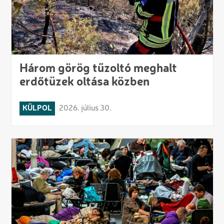
Három görög tűzoltó meghalt
erdőtüzek oltása közben
KÜLPOL
2026. július 30.