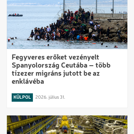
Fegyveres erőket vezényelt
Spanyolország Ceutába – több
tízezer migráns jutott be az
enklávéba
KÜLPOL
2026. július 31.