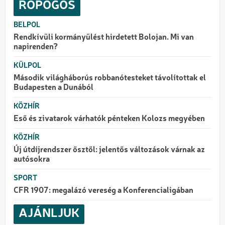
ROPOGÓS
BELPOL
Rendkívüli kormányülést hirdetett Bolojan. Mi van
napirenden?
KÜLPOL
Második világháborús robbanótesteket távolítottak el
Budapesten a Dunából
KÖZHÍR
Eső és zivatarok várhatók pénteken Kolozs megyében
KÖZHÍR
Új útdíjrendszer ősztől: jelentős változások várnak az
autósokra
SPORT
CFR 1907: megalázó vereség a Konferencialigában
AJÁNLJUK