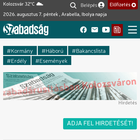
Ugrás
Belépés
Kolozsvár 32°C
Előfizetés
Felhasználói fiók me
a
2026. augusztus 7. péntek , Arabella, Ibolya napja
tartalomra
Kormány
Háború
Bakancslista
Erdély
Események
Hirdetés
ADJA FEL HIRDETÉSÉT!