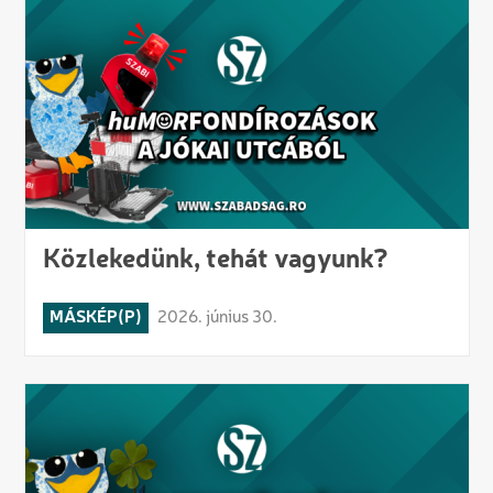
Közlekedünk, tehát vagyunk?
MÁSKÉP(P)
2026. június 30.