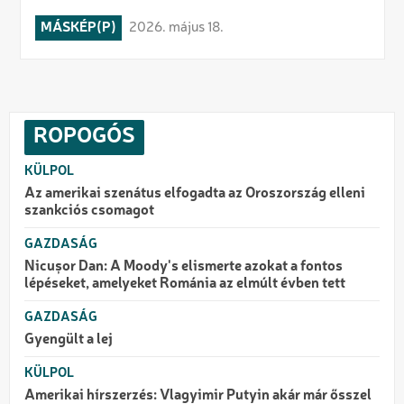
MÁSKÉP(P)
2026. május 18.
ROPOGÓS
KÜLPOL
Az amerikai szenátus elfogadta az Oroszország elleni
szankciós csomagot
GAZDASÁG
Nicușor Dan: A Moody's elismerte azokat a fontos
lépéseket, amelyeket Románia az elmúlt évben tett
GAZDASÁG
Gyengült a lej
KÜLPOL
Amerikai hírszerzés: Vlagyimir Putyin akár már ősszel