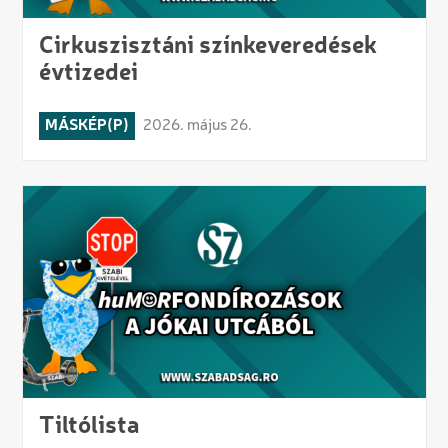
Cirkuszisztáni színkeveredések
évtizedei
MÁSKÉP(P)
2026. május 26.
Tiltólista