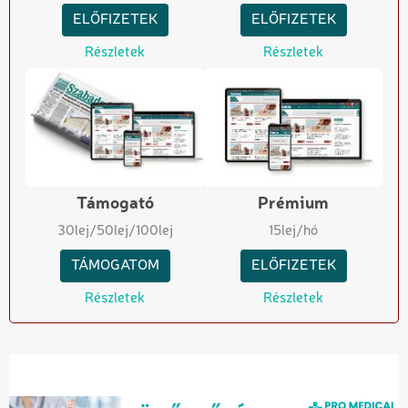
ELŐFIZETEK
ELŐFIZETEK
Részletek
Részletek
Támogató
Prémium
30
lej
/50
lej
/100
lej
15
lej/hó
TÁMOGATOM
ELŐFIZETEK
Részletek
Részletek