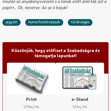
miután az anyakönyvvezető s a tanúk előtt aláírták azt a
papírt… Ők, nevetve: Az az ő bajuk!
jegyzet
humorfondírozások
törökvágás
Köszönjük, hogy előfizet a Szabadságra és
támogatja lapunkat!
Print
e-Stand
125
lej/hó
55
lej/hó