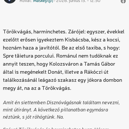
Rovat
Máskép(p)
2026. június 15. - 12:50
Törökvágás, harminchetes. Zárójel: egyszer, évekkel
ezelőtt erősen igyekeztem Kisbácsba, kész a kocsi,
hoznám haza a javítótól. Be az első taxiba, s hogy:
Spre tăietura porcului. Románul nem tudóknak ez
annyit teszen, hogy Kolozsváron a Tamás Gábor
által is megénekelt Donát, illetve a Rákóczi út
találkozásánál leágazó szakasz egy jókora dombon
megy át, na az a Törökvágás.
Amit én siettemben Disznóvágásnak találtam nevezni,
mint útirányt. A következő pillanatban egymásra
néztünk, s jót röhögtünk. Na.