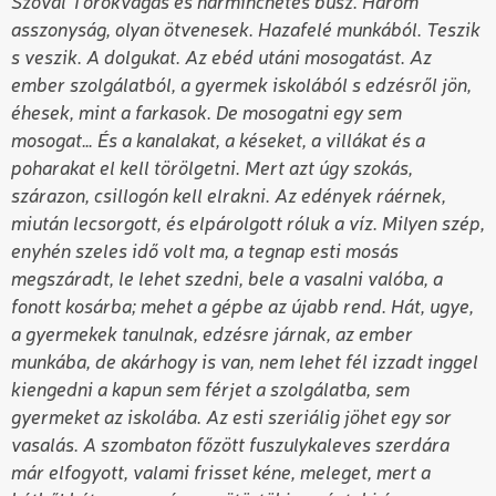
Szóval Törökvágás és harminchetes busz. Három
asszonyság, olyan ötvenesek. Hazafelé munkából. Teszik
s veszik. A dolgukat. Az ebéd utáni mosogatást. Az
ember szolgálatból, a gyermek iskolából s edzésről jön,
éhesek, mint a farkasok. De mosogatni egy sem
mosogat… És a kanalakat, a késeket, a villákat és a
poharakat el kell törölgetni. Mert azt úgy szokás,
szárazon, csillogón kell elrakni. Az edények ráérnek,
miután lecsorgott, és elpárolgott róluk a víz. Milyen szép,
enyhén szeles idő volt ma, a tegnap esti mosás
megszáradt, le lehet szedni, bele a vasalni valóba, a
fonott kosárba; mehet a gépbe az újabb rend. Hát, ugye,
a gyermekek tanulnak, edzésre járnak, az ember
munkába, de akárhogy is van, nem lehet fél izzadt inggel
kiengedni a kapun sem férjet a szolgálatba, sem
gyermeket az iskolába. Az esti szeriálig jöhet egy sor
vasalás. A szombaton főzött fuszulykaleves szerdára
már elfogyott, valami frisset kéne, meleget, mert a