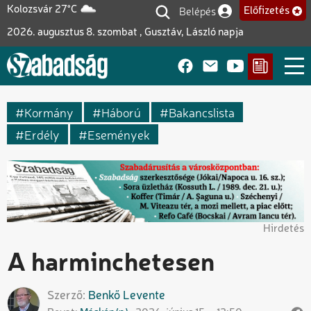
Ugrás
Belépés
Kolozsvár 27°C
Előfizetés
Felhasználói fiók me
a
2026. augusztus 8. szombat , Gusztáv, László napja
tartalomra
Kormány
Háború
Bakancslista
Erdély
Események
Hirdetés
A harminchetesen
Szerző
Benkő
Levente