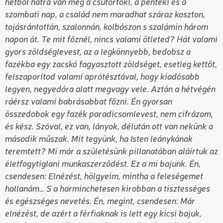
hétből hátra van még a csütörtöki, a pénteki és a
szombati nap, a család nem maradhat száraz koszton,
tojásrántottán, szalonnán, kolbászon s szalámin három
napon át. Te mit főznél, nincs valami ötleted? Hát valami
gyors zöldséglevest, az a legkönnyebb, bedobsz a
fazékba egy zacskó fagyasztott zöldséget, esetleg kettőt,
felszaporítod valami aprótésztával, hogy kiadósabb
legyen, negyedóra alatt megvagy vele. Aztán a hétvégén
ráérsz valami babrásabbat főzni. Én gyorsan
összedobok egy fazék paradicsomlevest, nem cifrázom,
és kész. Szóval, ez van, lányok, délután ott van nekünk a
második műszak. Mit tegyünk, ha Isten leánykának
teremtett? Mi már a születésünk pillanatában aláírtuk az
életfogytiglani munkaszerződést. Ez a mi bajunk. Én,
csendesen: Elnézést, hölgyeim, mintha a feleségemet
hallanám… S a harminchetesen kirobban a tisztességes
és egészséges nevetés. Én, megint, csendesen: Már
elnézést, de azért a férfiaknak is lett egy kicsi bajuk,