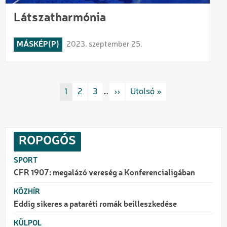
Látszatharmónia
MÁSKÉP(P)
2023. szeptember 25.
Oldalszámozás
Rovat/cimke
1
Rovat/cimke
2
Rovat/cimke
3
…
Következő oldal
››
Utolsó oldal
Utolsó »
ROPOGÓS
SPORT
CFR 1907: megalázó vereség a Konferencialigában
KÖZHÍR
Eddig sikeres a pataréti romák beilleszkedése
KÜLPOL