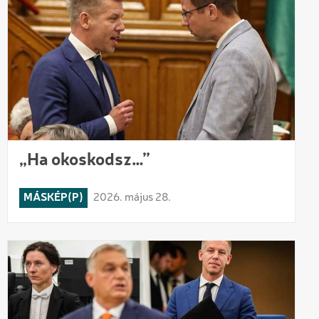
„Ha okoskodsz…”
MÁSKÉP(P)
2026. május 28.