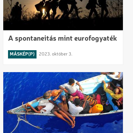
A spontaneitás mint eurofogyaték
MÁSKÉP(P)
2023. október 3.