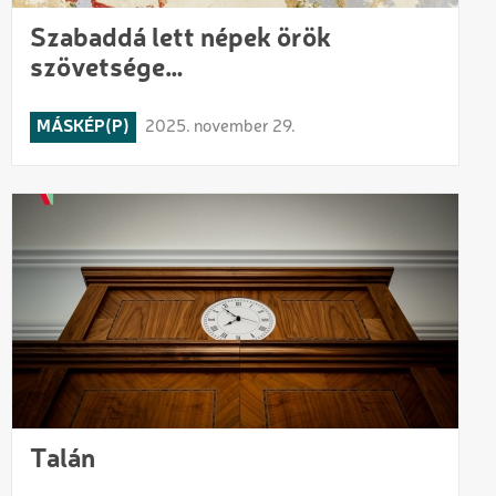
Szabaddá lett népek örök
szövetsége…
MÁSKÉP(P)
2025. november 29.
Talán