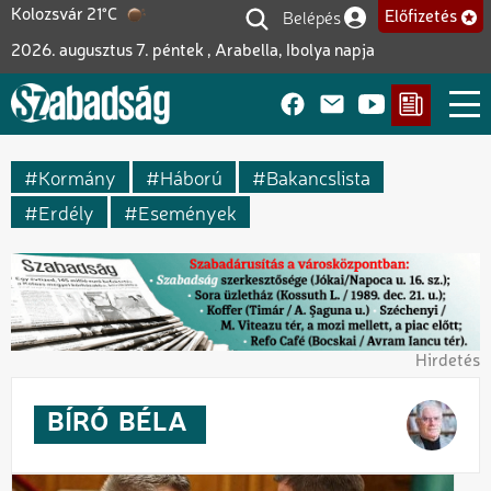
Ugrás
Belépés
Kolozsvár 21°C
Előfizetés
Felhasználói fiók me
a
2026. augusztus 7. péntek , Arabella, Ibolya napja
tartalomra
Kormány
Háború
Bakancslista
Erdély
Események
Hirdetés
BÍRÓ
BÉLA