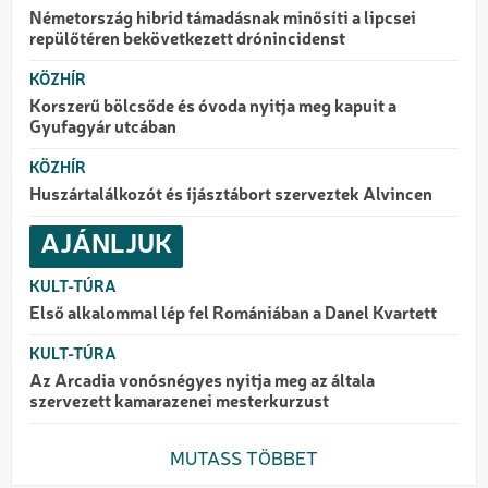
Németország hibrid támadásnak minősíti a lipcsei
repülőtéren bekövetkezett drónincidenst
KÖZHÍR
Korszerű bölcsőde és óvoda nyitja meg kapuit a
Gyufagyár utcában
KÖZHÍR
Huszártalálkozót és íjásztábort szerveztek Alvincen
AJÁNLJUK
KULT-TÚRA
Első alkalommal lép fel Romániában a Danel Kvartett
KULT-TÚRA
Az Arcadia vonósnégyes nyitja meg az általa
szervezett kamarazenei mesterkurzust
MUTASS TÖBBET