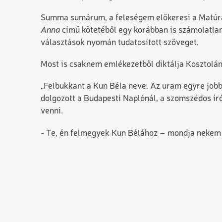
Summa sumárum, a feleségem előkeresi a Matúra
Anna
című kötetéből egy korábban is számolatlan
választások nyomán tudatosított szöveget.
Most is csaknem emlékezetből diktálja Kosztolá
„Felbukkant a Kun Béla neve. Az uram egyre job
dolgozott a Budapesti Naplónál, a szomszédos ír
venni.
- Te, én felmegyek Kun Bélához – mondja nekem e