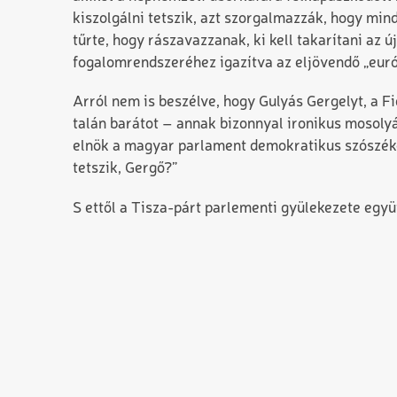
kiszolgálni tetszik, azt szorgalmazzák, hogy min
tűrte, hogy rászavazzanak, ki kell takarítani az 
fogalomrendszeréhez igazítva az eljövendő „európ
Arról nem is beszélve, hogy Gulyás Gergelyt, a Fi
talán barátot – annak bizonnyal ironikus mosoly
elnök a magyar parlament demokratikus szószékér
tetszik, Gergő?”
S ettől a Tisza-párt parlementi gyülekezete együ