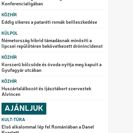
Konferencialigában
KÖZHÍR
Eddig sikeres a pataréti romák beilleszkedése
KÜLPOL
Németország hibrid támadásnak minősíti a
lipcsei repülőtéren bekövetkezett drónincidenst
KÖZHÍR
Korszerű bölcsőde és óvoda nyitja meg kapuit a
Gyufagyár utcában
KÖZHÍR
Huszártalálkozót és íjásztábort szerveztek
Alvincen
AJÁNLJUK
KULT-TÚRA
Első alkalommal lép fel Romániában a Danel