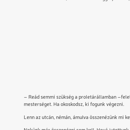
– Reád semmi szükség a proletárállamban –feleli
mesterséget. Ha okoskodsz, ki fogunk végezni.
Lenn az utcán, némán, ámulva összenézünk mi ke