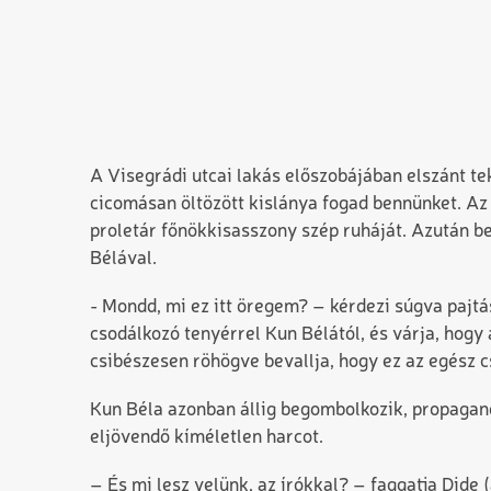
A Visegrádi utcai lakás előszobájában elszánt te
cicomásan öltözött kislánya fogad bennünket. A
proletár főnökkisasszony szép ruháját. Azután
Bélával.
- Mondd, mi ez itt öregem? – kérdezi súgva pajtá
csodálkozó tenyérrel Kun Bélától, és várja, hogy
csibészesen röhögve bevallja, hogy ez az egész c
Kun Béla azonban állig begombolkozik, propagand
eljövendő kíméletlen harcot.
– És mi lesz velünk, az írókkal? – faggatja Dide 