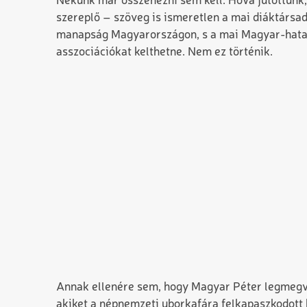
Nekünk már összenézni sem kell. Hová jutottunk, 
szereplő – szöveg is ismeretlen a mai diáktárs
manapság Magyarországon, s a mai Magyar-hatalo
asszociációkat kelthetne. Nem ez történik.
Annak ellenére sem, hogy Magyar Péter legmegve
akiket a népnemzeti uborkafára felkapaszkodott 