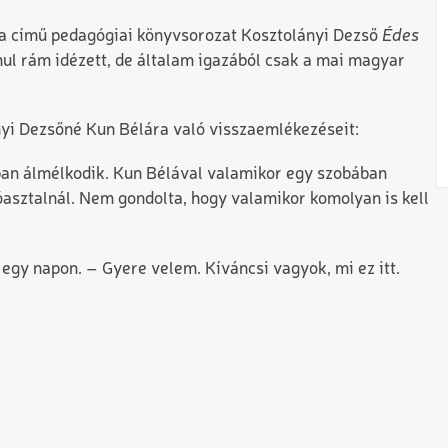
 című pedagógiai könyvsorozat Kosztolányi Dezső
Édes
ul rám idézett, de általam igazából csak a mai magyar
nyi Dezsőné Kun Bélára való visszaemlékezéseit:
ban álmélkodik. Kun Bélával valamikor egy szobában
óasztalnál. Nem gondolta, hogy valamikor komolyan is kell
gy napon. – Gyere velem. Kíváncsi vagyok, mi ez itt.