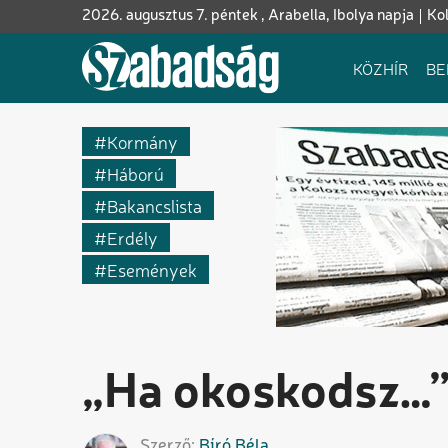
Ugrás
2026. augusztus 7. péntek , Arabella, Ibolya napja
Ko
a
tartalomra
Fő
KÖZHÍR
BE
navigáció
Kormány
Háború
Bakancslista
Erdély
Események
„Ha okoskodsz…
Szerző
Bíró
Béla