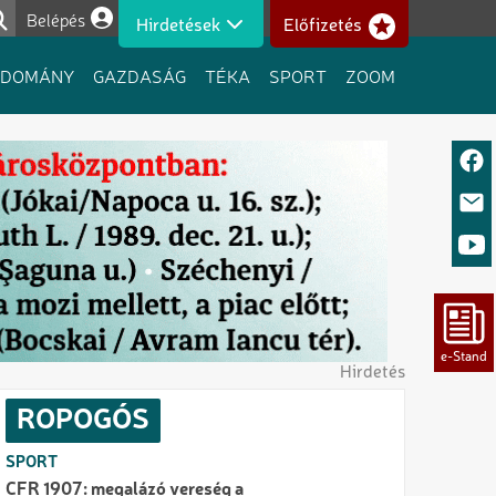
Belépés
Hirdetések
Előfizetés
Felhasználói fiók menüje
UDOMÁNY
GAZDASÁG
TÉKA
SPORT
ZOOM
Hirdetés
ROPOGÓS
SPORT
CFR 1907: megalázó vereség a