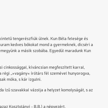
kintetű tengerészfiúk ülnek. Kun Béla felesége és
z uram kedves bókokat mond a gyermeknek, dicséri a
 bemegyünk a másik szobába. Egyedül maradunk Kun
si cinkossággal, kíváncsian megfeszített karral,
 a régi „»vagány« írótárs fél szemével hunyorogva,
sak móka, s kár izgulni.
a ízű szavakkal vázolja a helyzet komolyságát, s az
(azaz Kosztolányi - B.B.) a népvezért.