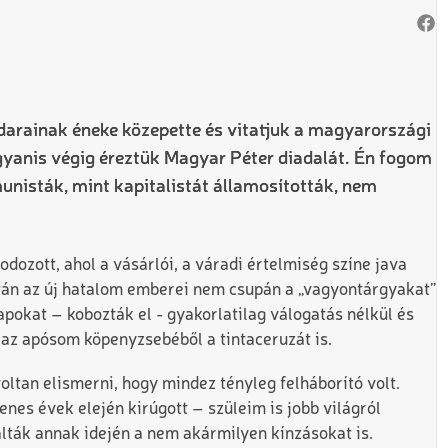
darainak éneke közepette és vitatjuk a magyarországi
yanis végig éreztük Magyar Péter diadalát. Én fogom
unisták, mint kapitalistát államosították, nem
dozott, ahol a vásárlói, a váradi értelmiség színe java
tán az új hatalom emberei nem csupán a „vagyontárgyakat”
pokat – kobozták el - gyakorlatilag válogatás nélkül és
e az apósom köpenyzsebéből a tintaceruzát is.
oltan elismerni, hogy mindez tényleg felháborító volt.
enes évek elején kirúgott – szüleim is jobb világról
lták annak idején a nem akármilyen kínzásokat is.