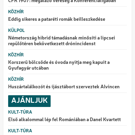
CFR 1907: megalázó vereség a Konferencialigában
KÖZHÍR
Eddig sikeres a pataréti romák beilleszkedése
KÜLPOL
Németország hibrid támadásnak minősíti a lipcsei
repülőtéren bekövetkezett drónincidenst
KÖZHÍR
Korszerű bölcsőde és óvoda nyitja meg kapuit a
Gyufagyár utcában
KÖZHÍR
Huszártalálkozót és íjásztábort szerveztek Alvincen
AJÁNLJUK
KULT-TÚRA
Első alkalommal lép fel Romániában a Danel Kvartett
KULT-TÚRA