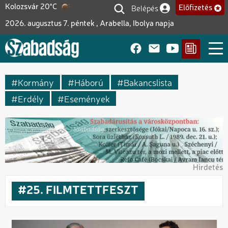
Ugrás
Belépés
Kolozsvár 20°C
Előfizetés
Felhasználói fiók me
a
2026. augusztus 7. péntek , Arabella, Ibolya napja
tartalomra
Kormány
Háború
Bakancslista
Erdély
Események
Hirdetés
25. FILMTETTFESZT