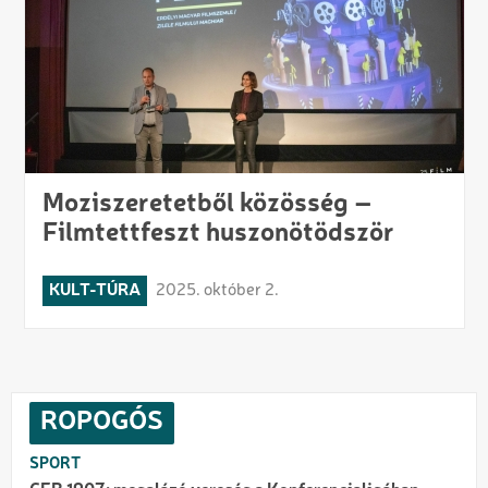
Moziszeretetből közösség –
Filmtettfeszt huszonötödször
KULT-TÚRA
2025. október 2.
ROPOGÓS
SPORT