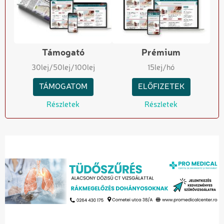
Támogató
Prémium
30
lej
/50
lej
/100
lej
15
lej/hó
TÁMOGATOM
ELŐFIZETEK
Részletek
Részletek