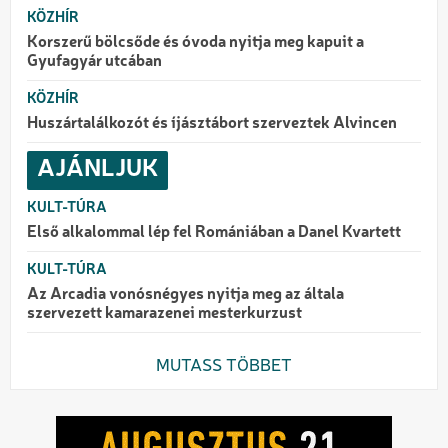
KÖZHÍR
Korszerű bölcsőde és óvoda nyitja meg kapuit a
Gyufagyár utcában
KÖZHÍR
Huszártalálkozót és íjásztábort szerveztek Alvincen
AJÁNLJUK
KULT-TÚRA
Első alkalommal lép fel Romániában a Danel Kvartett
KULT-TÚRA
Az Arcadia vonósnégyes nyitja meg az általa
szervezett kamarazenei mesterkurzust
MUTASS TÖBBET