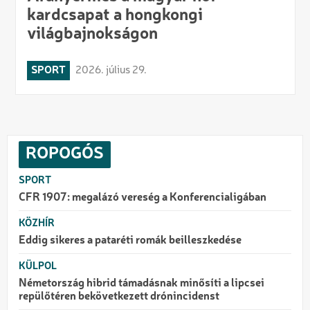
kardcsapat a hongkongi
világbajnokságon
SPORT
2026. július 29.
ROPOGÓS
SPORT
CFR 1907: megalázó vereség a Konferencialigában
KÖZHÍR
Eddig sikeres a pataréti romák beilleszkedése
KÜLPOL
Németország hibrid támadásnak minősíti a lipcsei
repülőtéren bekövetkezett drónincidenst