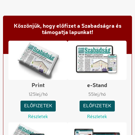
Köszönjük, hogy előfizet a Szabadságra és
támogatja lapunkat!
Print
e-Stand
125
lej/hó
55
lej/hó
ELŐFIZETEK
ELŐFIZETEK
Részletek
Részletek