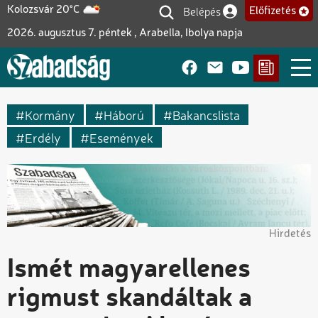
Ugrás
Belépés
Kolozsvár 20°C
Előfizetés
Felhasználói fiók me
a
2026. augusztus 7. péntek , Arabella, Ibolya napja
tartalomra
Kormány
Háború
Bakancslista
Erdély
Események
Hirdetés
Ismét magyarellenes
rigmust skandáltak a