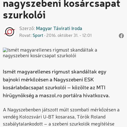
nagyszebeni kosárcsapat
szurkolói
Szerző
Magyar
Távirati Iroda
Rovat
Sport
2016. október 31. - 12:01
Ismét magyarellenes rigmust skandáltak egy
bajnoki mérkőzésen a Nagyszebeni ESK
kosárlabdacsapat szurkolói – közölte az MTI
hírügynökség a maszol.ro portálra hivatkozva.
A Nagyszebenben játszott múlt szombati mérkőzésen a
vendég Kolozsvári U-BT kosarasa, Török Roland
szabálytalankodott – a szebeni szurkolók megítélése