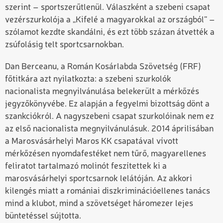
szerint – sportszerűtlenül. Válaszként a szebeni csapat
vezérszurkolója a „Kifelé a magyarokkal az országból” –
szólamot kezdte skandálni, és ezt több százan átvették a
zsúfolásig telt sportcsarnokban.
Dan Berceanu, a Román Kosárlabda Szövetség (FRF)
főtitkára azt nyilatkozta: a szebeni szurkolók
nacionalista megnyilvánulása belekerült a mérkőzés
jegyzőkönyvébe. Ez alapján a fegyelmi bizottság dönt a
szankciókról. A nagyszebeni csapat szurkolóinak nem ez
az első nacionalista megnyilvánulásuk. 2014 áprilisában
a Marosvásárhelyi Maros KK csapatával vívott
mérkőzésen nyomdafestéket nem tűrő, magyarellenes
feliratot tartalmazó molinót feszítettek ki a
marosvásárhelyi sportcsarnok lelátóján. Az akkori
kilengés miatt a romániai diszkriminációellenes tanács
mind a klubot, mind a szövetséget háromezer lejes
büntetéssel sújtotta.