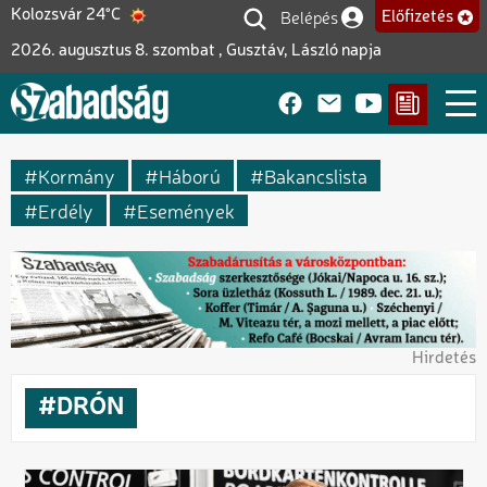
Ugrás
Belépés
Kolozsvár 24°C
Előfizetés
Felhasználói fiók me
a
2026. augusztus 8. szombat , Gusztáv, László napja
tartalomra
Kormány
Háború
Bakancslista
Erdély
Események
Hirdetés
DRÓN