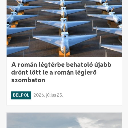
A román légtérbe behatoló újabb
drónt lőtt le a román légierő
szombaton
BELPOL
2026. július 25.