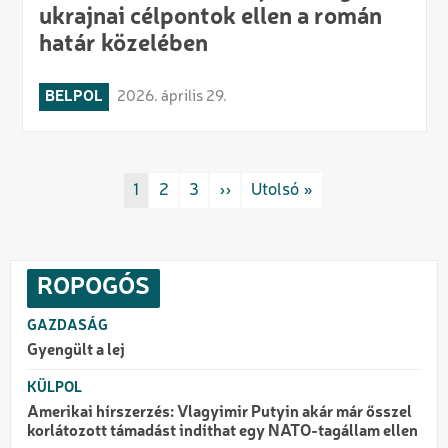
ukrajnai célpontok ellen a román
határ közelében
BELPOL
2026. április 29.
Oldalszámozás
Rovat/cimke
1
Rovat/cimke
2
Rovat/cimke
3
Következő oldal
››
Utolsó oldal
Utolsó »
ROPOGÓS
GAZDASÁG
Gyengült a lej
KÜLPOL
Amerikai hírszerzés: Vlagyimir Putyin akár már ősszel
korlátozott támadást indíthat egy NATO-tagállam ellen