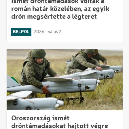
Ismét dróntámadások voltak a
román határ közelében, az egyik
drón megsértette a légteret
BELPOL
2026. május 2.
Oroszország ismét
dróntámadásokat hajtott végre