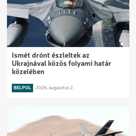
Ismét drónt észleltek az
Ukrajnával közös folyami határ
közelében
BELPOL
2026. augusztus 2.