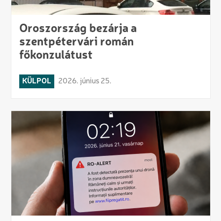
Oroszország bezárja a
szentpétervári román
főkonzulátust
KÜLPOL
2026. június 25.