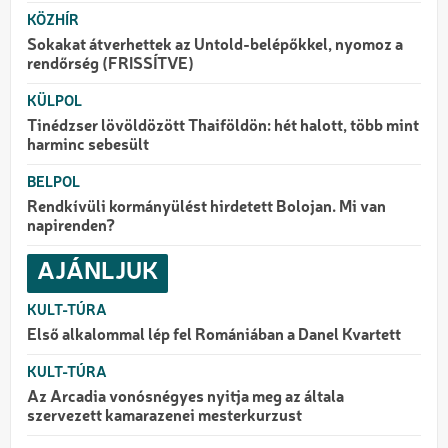
KÖZHÍR
Sokakat átverhettek az Untold-belépőkkel, nyomoz a
rendőrség (FRISSÍTVE)
KÜLPOL
Tinédzser lövöldözött Thaiföldön: hét halott, több mint
harminc sebesült
BELPOL
Rendkívüli kormányülést hirdetett Bolojan. Mi van
napirenden?
AJÁNLJUK
KULT-TÚRA
Első alkalommal lép fel Romániában a Danel Kvartett
KULT-TÚRA
Az Arcadia vonósnégyes nyitja meg az általa
szervezett kamarazenei mesterkurzust