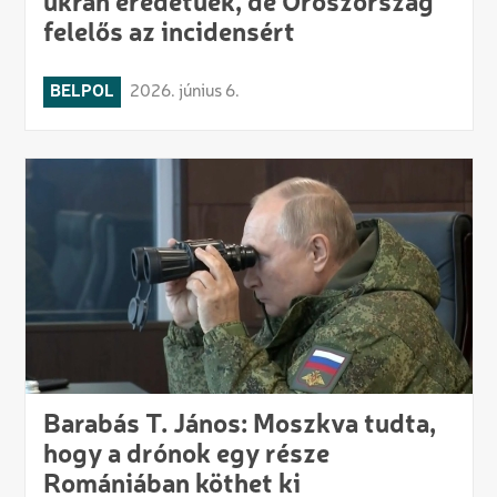
ukrán eredetűek, de Oroszország
felelős az incidensért
BELPOL
2026. június 6.
Barabás T. János: Moszkva tudta,
hogy a drónok egy része
Romániában köthet ki