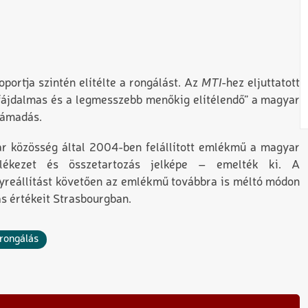
ortja szintén elítélte a rongálást. Az
MTI
-hez eljuttatott
 fájdalmas és a legmesszebb menőkig elítélendő” a magyar
támadás.
r közösség által 2004-ben felállított emlékmű a magyar
lékezet és összetartozás jelképe – emelték ki. A
elyreállítást követően az emlékmű továbbra is méltó módon
s értékeit Strasbourgban.
rongálás