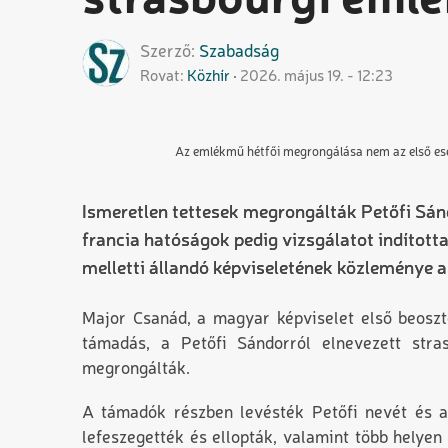
strasbourgi eml
Szerző
Szabadság
Rovat
Közhír
2026. május 19. - 12:23
Az emlékmű hétfői megrongálása nem az első ese
Ismeretlen tettesek megrongálták Petőfi Sán
francia hatóságok pedig vizsgálatot indítot
melletti állandó képviseletének közleménye a
Major Csanád, a magyar képviselet első beoszt
támadás
,
a Petőfi Sándorról elnevezett stras
megrongálták.
A támadók részben levésték Petőfi nevét és az 
lefeszegették és ellopták, valamint több helye