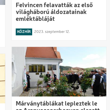
Felvincen felavatták az első
világháború áldozatainak
emléktábláját
KÖZHÍR
2023. szeptember 12.
Márványtáblákat lepleztek le