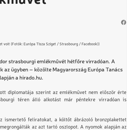
ékművét
t volt (Fotók: Európa Tisza Sziget / Strasbourg / Facebook))
dor strasbourgi emlékművét hétfőre virradóan. A
tak az ügyben – közölte Magyarország Európa Tanács
lapján a hirado.hu.
ott diplomatája szerint az emlékművet nem először érte
bourgi téren álló alkotást már péntekre virradóan is
ismertető feliratokat, a költőt ábrázoló bronzplakettet
n megrongálták az azt tartó oszlopot. A nyomok alapján az