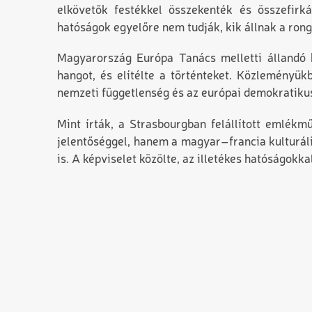
elkövetők festékkel összekenték és összefirk
hatóságok egyelőre nem tudják, kik állnak a rong
Magyarország Európa Tanács melletti
á
llandó
hangot, és elítélte a történteket. Közleményük
nemzeti függetlenség és az európai demokratikus
Mint írták, a Strasbourgban felállított emlék
jelentőséggel, hanem a magyar–francia kulturál
is. A képviselet közölte
,
az illetékes hatóságokka