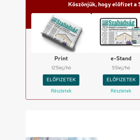
Köszönjük, hogy előfizet a
Print
e-Stand
125
lej/hó
55
lej/hó
ELŐFIZETEK
ELŐFIZETEK
Részletek
Részletek