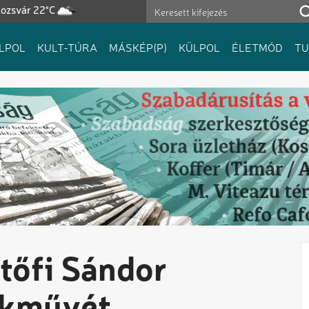
lozsvár 22°C
LPOL
KULT-TÚRA
MÁSKÉP(P)
KÜLPOL
ÉLETMÓD
T
tőfi Sándor