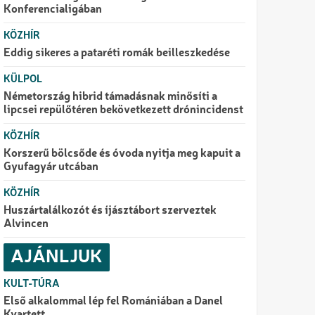
Konferencialigában
KÖZHÍR
Eddig sikeres a pataréti romák beilleszkedése
KÜLPOL
Németország hibrid támadásnak minősíti a
lipcsei repülőtéren bekövetkezett drónincidenst
KÖZHÍR
Korszerű bölcsőde és óvoda nyitja meg kapuit a
Gyufagyár utcában
KÖZHÍR
Huszártalálkozót és íjásztábort szerveztek
Alvincen
AJÁNLJUK
KULT-TÚRA
Első alkalommal lép fel Romániában a Danel