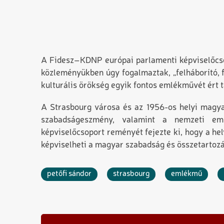
A Fidesz–KDNP európai parlamenti képviselőcsop
közleményükben úgy fogalmaztak
,
„felháborító,
kulturális örökség egyik fontos emlékművét ért 
A Strasbourg városa és az 1956-os helyi magya
szabadságeszmény, valamint a nemzeti em
képviselőcsoport reményét fejezte ki, hogy a h
képviselheti a magyar szabadság és összetartozá
petőfi sándor
strasbourg
emlékmű