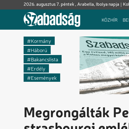
Ugrás
2026. augusztus 7. péntek , Arabella, Ibolya napja
Ko
a
tartalomra
Fő
KÖZHÍR
BE
navigáció
Kormány
Háború
Bakancslista
Erdély
Események
Megrongálták Pe