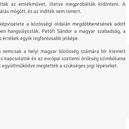
álták az emlékművet, illetve megpróbálták kidönteni. A
álás mögött, és az indíték sem ismert.
k
épviselete a közösségi oldalán megdöbbenésének adott
ben hangsúlyozták
,
Petőfi Sándor a magyar szabadság, a
 értékek egyik legfontosabb jelképe.
mű nemcsak a helyi magyar közösség számára bír kiemelt
is kapcsolatok és az európai szellemi örökség szimbóluma
l együttműködve megtették a szükséges jogi lépéseket.