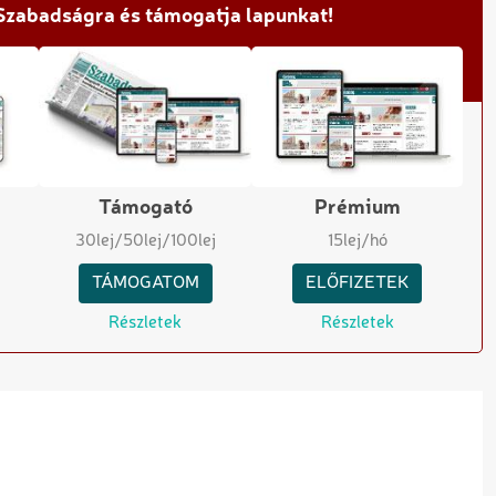
 Szabadságra és támogatja lapunkat!
Támogató
Prémium
30
lej
/50
lej
/100
lej
15
lej/hó
TÁMOGATOM
ELŐFIZETEK
Részletek
Részletek