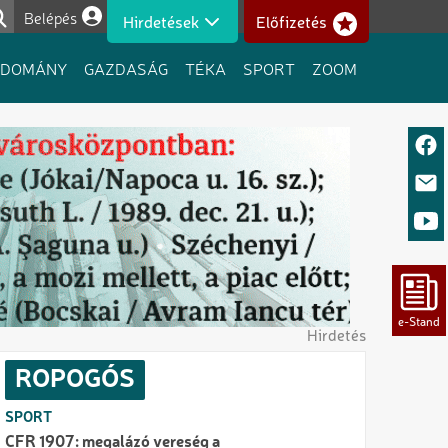
Belépés
Hirdetések
Előfizetés
Felhasználói fiók menüje
UDOMÁNY
GAZDASÁG
TÉKA
SPORT
ZOOM
Hirdetés
ROPOGÓS
SPORT
CFR 1907: megalázó vereség a