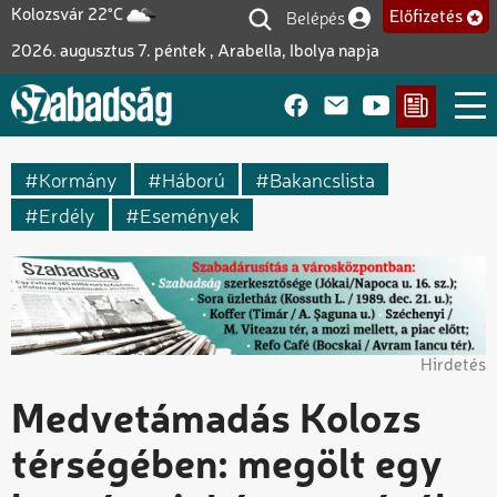
Ugrás
Belépés
Kolozsvár 22°C
Előfizetés
Felhasználói fiók me
a
2026. augusztus 7. péntek , Arabella, Ibolya napja
tartalomra
Kormány
Háború
Bakancslista
Erdély
Események
Hirdetés
Medvetámadás Kolozs
térségében: megölt egy