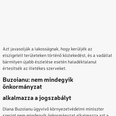
Azt javasolják a lakosságnak, hogy kerüljék az
elszigetelt területeken történő közlekedést, és a vadállat
bármilyen újabb észlelése esetén haladéktalanul
értesítsék az illetékes szerveket.
Buzoianu:
nem mindegyik
önkormányzat
alkalmazza a jogszabályt
Diana Buzoianu ügyvivő környezetvédelmi miniszter
szerint nem mindegyik önkormányzat alkalmazza azt a