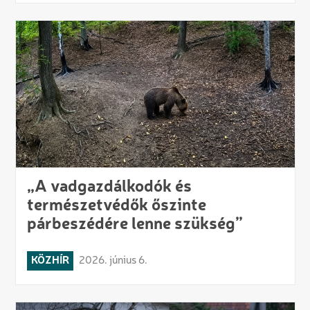
„A vadgazdálkodók és
természetvédők őszinte
párbeszédére lenne szükség”
KÖZHÍR
2026. június 6.