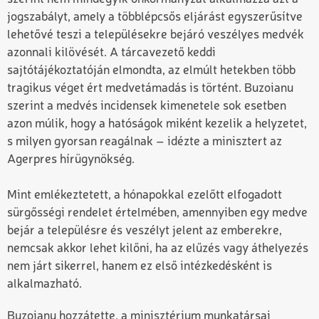
jogszabályt, amely a többlépcsős eljárást egyszerűsítve
lehetővé teszi a településekre bejáró veszélyes medvék
azonnali kilövését.
A tárcavezető keddi
sajtótájékoztatóján elmondta, az elmúlt hetekben több
tragikus véget ért medvetámadás is történt. Buzoianu
szerint a medvés incidensek kimenetele sok esetben
azon múlik, hogy a hatóságok miként kezelik a helyzetet,
s milyen gyorsan reagálnak – idézte a minisztert az
Agerpres hírügynökség.
Mint emlékeztetett, a hónapokkal ezelőtt elfogadott
sürgősségi rendelet értelmében, amennyiben egy medve
bejár a településre és veszélyt jelent az emberekre,
nemcsak akkor lehet kilőni, ha az elűzés vagy áthelyezés
nem járt sikerrel, hanem ez első intézkedésként is
alkalmazható.
Buzoianu hozzátette, a minisztérium munkatársai