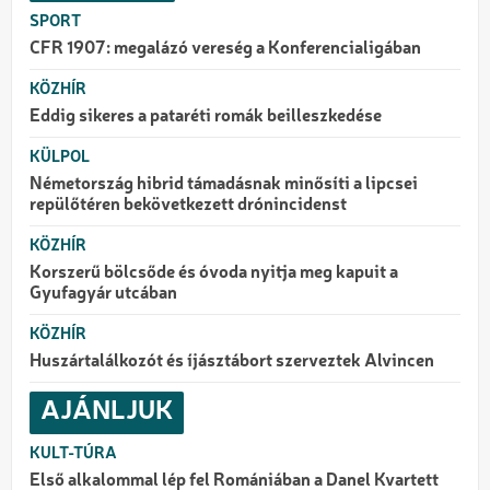
SPORT
CFR 1907: megalázó vereség a Konferencialigában
KÖZHÍR
Eddig sikeres a pataréti romák beilleszkedése
KÜLPOL
Németország hibrid támadásnak minősíti a lipcsei
repülőtéren bekövetkezett drónincidenst
KÖZHÍR
Korszerű bölcsőde és óvoda nyitja meg kapuit a
Gyufagyár utcában
KÖZHÍR
Huszártalálkozót és íjásztábort szerveztek Alvincen
AJÁNLJUK
KULT-TÚRA
Első alkalommal lép fel Romániában a Danel Kvartett