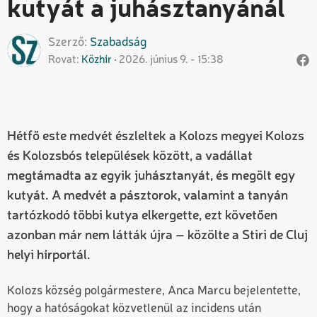
kutyát a juhásztanyánál
Szerző
Szabadság
Rovat
Közhír
2026. június 9. - 15:38
Hétfő este medvét észleltek a Kolozs megyei Kolozs
és Kolozsbós települések között, a vadállat
megtámadta az egyik juhásztanyát, és megölt egy
kutyát. A medvét a pásztorok, valamint a tanyán
tartózkodó többi kutya elkergette, ezt követően
azonban már nem látták újra – közölte a Stiri de Cluj
helyi hírportál.
Kolozs község polgármestere, Anca Marcu bejelentette,
hogy a hatóságokat közvetlenül az incidens után