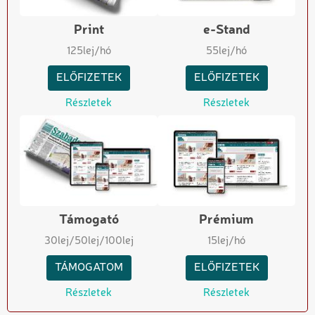
Print
e-Stand
125
lej/hó
55
lej/hó
ELŐFIZETEK
ELŐFIZETEK
Részletek
Részletek
Támogató
Prémium
30
lej
/50
lej
/100
lej
15
lej/hó
TÁMOGATOM
ELŐFIZETEK
Részletek
Részletek