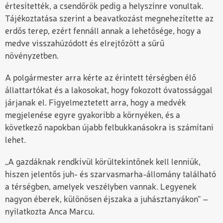
értesítették, a csendőrök pedig a helyszínre vonultak.
Tájékoztatása szerint a beavatkozást megnehezítette az
erdős terep, ezért fennáll annak a lehetősége, hogy a
medve visszahúzódott és elrejtőzött a sűrű
növényzetben.
A polgármester arra kérte az érintett térségben élő
állattartókat és a lakosokat, hogy fokozott óvatossággal
járjanak el. Figyelmeztetett arra, hogy a medvék
megjelenése egyre gyakoribb a környéken, és a
következő napokban újabb felbukkanásokra is számítani
lehet.
„A gazdáknak rendkívül körültekintőnek kell lenniük,
hiszen jelentős juh- és szarvasmarha-állomány található
a térségben, amelyek veszélyben vannak. Legyenek
nagyon éberek, különösen éjszaka a juhásztanyákon” –
nyilatkozta Anca Marcu.