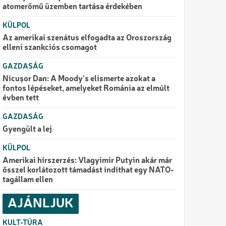
atomerőmű üzemben tartása érdekében
KÜLPOL
Az amerikai szenátus elfogadta az Oroszország
elleni szankciós csomagot
GAZDASÁG
Nicușor Dan: A Moody's elismerte azokat a
fontos lépéseket, amelyeket Románia az elmúlt
évben tett
GAZDASÁG
Gyengült a lej
KÜLPOL
Amerikai hírszerzés: Vlagyimir Putyin akár már
ősszel korlátozott támadást indíthat egy NATO-
tagállam ellen
AJÁNLJUK
KULT-TÚRA