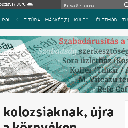
olozsvár 30°C
LPOL
KULT-TÚRA
MÁSKÉP(P)
KÜLPOL
ÉLETMÓD
T
 kolozsiaknak, újra