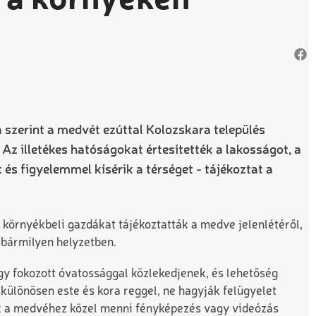
 a környéken
a szerint a medvét ezúttal Kolozskara település
Az illetékes hatóságokat értesítették a lakosságot, a
és figyelemmel kísérik a térséget - tájékoztat a
 környékbeli gazdákat tájékoztatták a medve jelenlétéről,
 bármilyen helyzetben.
ogy fokozott óvatossággal közlekedjenek, és lehetőség
 különösen este és kora reggel, ne hagyják felügyelet
ak a medvéhez közel menni fényképezés vagy videózás