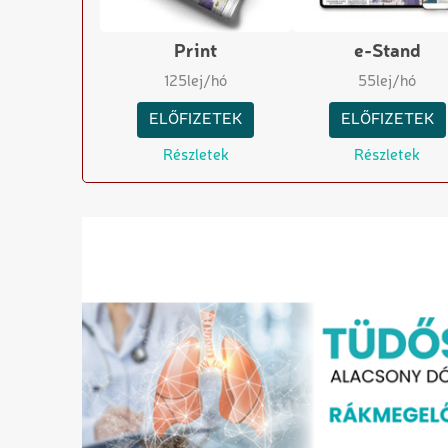
Print
e-Stand
125
lej/hó
55
lej/hó
ELŐFIZETEK
ELŐFIZETEK
Részletek
Részletek