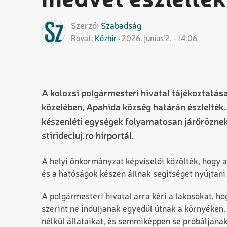
medvét észleltek
Szerző
Szabadság
Rovat
Közhír
2026. június 2. - 14:06
A kolozsi polgármesteri hivatal tájékoztatás
közelében, Apahida község határán észlelték. 
készenléti egységek folyamatosan járőröznek 
stiridecluj.ro hírportál.
A helyi önkormányzat képviselői közölték, hogy a
és a hatóságok készen állnak segítséget nyújtani
A polgármesteri hivatal arra kéri a lakosokat, h
szerint ne induljanak egyedül útnak a környéken,
nélkül állataikat, és semmiképpen se próbáljan