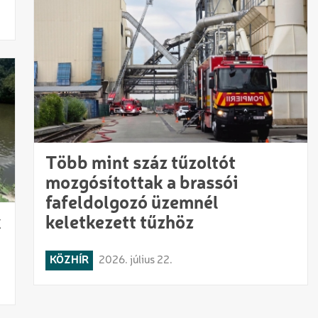
Több mint száz tűzoltót
mozgósítottak a brassói
fafeldolgozó üzemnél
k
keletkezett tűzhöz
KÖZHÍR
2026. július 22.