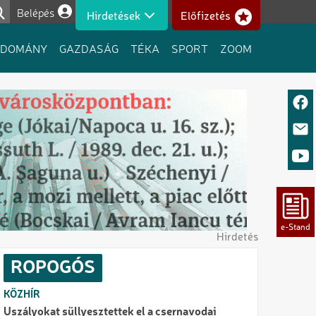
Belépés
Hirdetések
Előfizetés
Felhasználói fiók menüje
UDOMÁNY
GAZDASÁG
TÉKA
SPORT
ZOOM
Hirdetés
ROPOGÓS
KÖZHÍR
Uszályokat süllyesztettek el a csernavodai