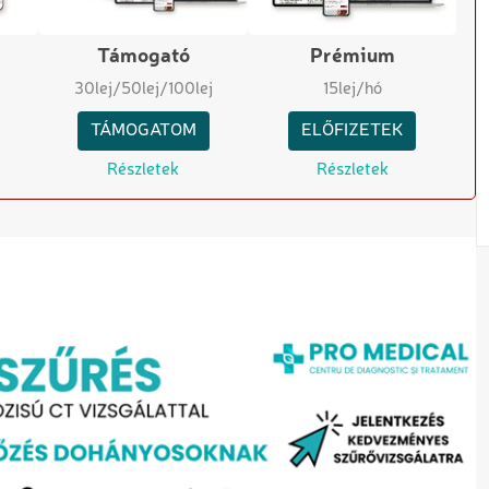
Támogató
Prémium
30
lej
/50
lej
/100
lej
15
lej/hó
TÁMOGATOM
ELŐFIZETEK
Részletek
Részletek