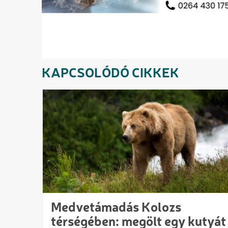
KAPCSOLÓDÓ CIKKEK
Medvetámadás Kolozs
térségében: megölt egy kutyát