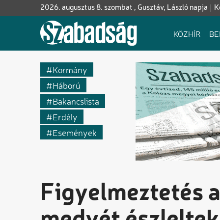
Ugrás
2026. augusztus 8. szombat , Gusztáv, László napja
K
a
tartalomra
Fő
KÖZHÍR
BE
navigáció
Kormány
Háború
Bakancslista
Erdély
Események
Figyelmeztetés a