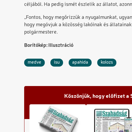
céljából. Ha pedig ismét észlelik az állatot, azon
„Fontos, hogy megőrizzük a nyugalmunkat, ugyana
hogy megóvjuk a közösség lakóinak és állatainak
polgármestere.
Borítókép: Illusztráció
medve
isu
apahida
kolozs
Köszönjük, hogy előfizet a