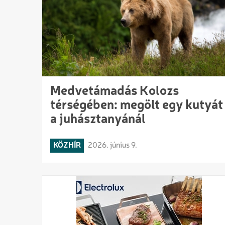
Medvetámadás Kolozs
térségében: megölt egy kutyát
a juhásztanyánál
KÖZHÍR
2026. június 9.