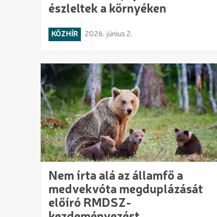
észleltek a környéken
KÖZHÍR
2026. június 2.
Nem írta alá az államfő a
medvekvóta megduplázását
előíró RMDSZ-