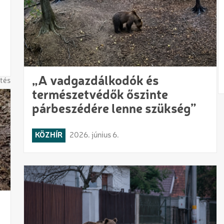
„A vadgazdálkodók és
tés
természetvédők őszinte
párbeszédére lenne szükség”
KÖZHÍR
2026. június 6.