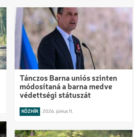
Tánczos Barna uniós szinten
módosítaná a barna medve
védettségi státuszát
KÖZHÍR
2026. június 11.