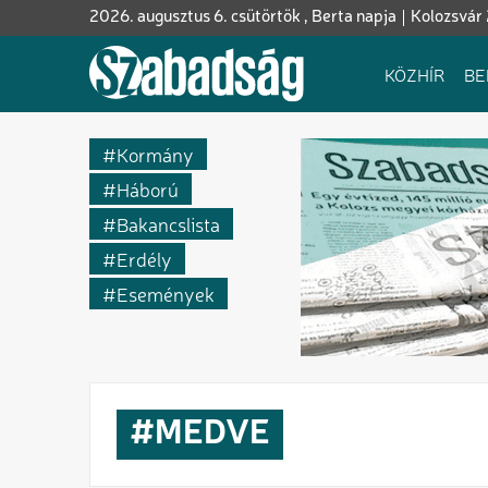
Ugrás
2026. augusztus 6. csütörtök , Berta napja
Kolozsvár
a
tartalomra
Fő
KÖZHÍR
BE
navigáció
Kormány
Háború
Bakancslista
Erdély
Események
MEDVE