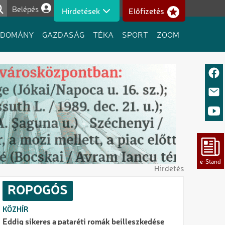
Belépés
Hirdetések
Előfizetés
Felhasználói fiók menüje
UDOMÁNY
GAZDASÁG
TÉKA
SPORT
ZOOM
Hirdetés
ROPOGÓS
KÖZHÍR
Eddig sikeres a pataréti romák beilleszkedése