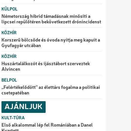
KÜLPOL
Németország hibrid támadásnak minősíti a
lipcsei repülőtéren bekövetkezett drónincidenst
KÖZHÍR
Korszerű bölcsőde és óvoda nyitja meg kapuit a
Gyufagyár utcában
KÖZHÍR
Huszártalálkozót és íjásztábort szerveztek
Alvincen
BELPOL
„Felértékelődött” az élettárs fogalma a politikai
csetepatéban
AJÁNLJUK
KULT-TÚRA
Első alkalommal lép fel Romániában a Danel