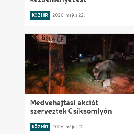
kezdeményezést
KÖZHÍR
2026. május 22.
Medvehajtási akciót
szerveztek Csíksomlyón
KÖZHÍR
2026. május 22.