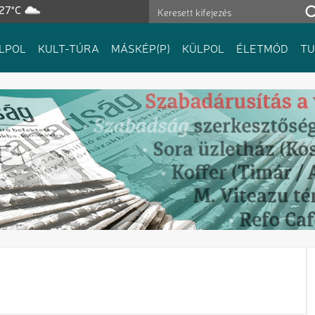
 27°C
LPOL
KULT-TÚRA
MÁSKÉP(P)
KÜLPOL
ÉLETMÓD
T