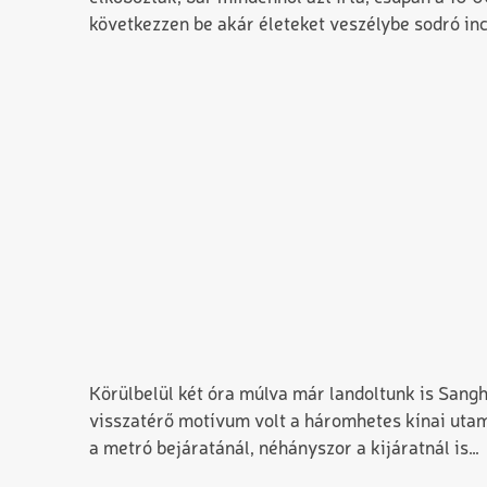
következzen be akár életeket veszélybe sodró in
Körülbelül két óra múlva már landoltunk is Sangha
visszatérő motívum volt a háromhetes kínai utam
a metró bejáratánál, néhányszor a kijáratnál is…