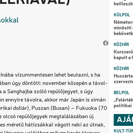
GALÉRIÁVAL)
beillesz
KÜLPOL
sokkal
Németors
minősíti 
bekövetk
KÖZHÍR
Korszerű
kapuit a
KÖZHÍR
 Kínába vízummentesen lehet beutazni, s ha
Huszártal
szervezt
usában úgy döntött: november közepén a távol-
a a Sanghajba szóló repülőjegyet, s úgy
BELPOL
són ennyire távolra, akkor már Japán is simán
„Felérték
politika
erikai dollár), Puszan (Busan) – Fukuoka (70
az olcsó repülőjegyek megtalálásában új
AJÁ
pes méretű hátizsákkal vágott neki az útnak,
KULT-TÚ