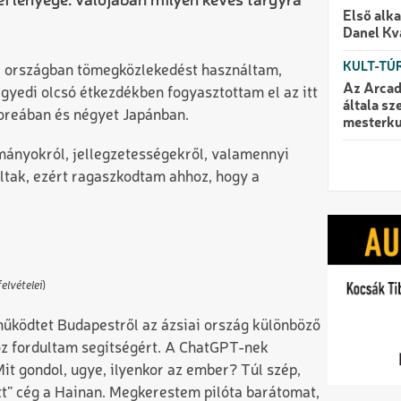
i lényege: valójában milyen kevés tárgyra
Első alk
Danel Kv
KULT-TÚ
ai országban tömegközlekedést használtam,
Az Arcad
gyedi olcsó étkezdékben fogyasztottam el az itt
általa s
Koreában és négyet Japánban.
mesterku
ományokról, jellegzetességekről, valamennyi
ltak, ezért ragaszkodtam ahhoz, hogy a
elvételei
)
 működtet Budapestről az ázsiai ország különböző
hoz fordultam segítségért. A ChatGPT-nek
Mit gondol, ugye, ilyenkor az ember? Túl szép,
tt” cég a Hainan. Megkerestem pilóta barátomat,