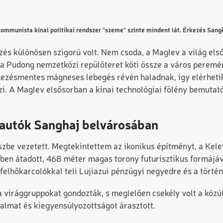
ommunista kínai politikai rendszer "szeme" szinte mindent lát. Érkezés Sangh
zés különösen szigorú volt. Nem csoda, a Maglev a világ el
a Pudong nemzetközi repülőteret köti össze a város peremé
ezésmentes mágneses lebegés révén haladnak, így elérhetik
. A Maglev elsősorban a kínai technológiai fölény bemutatój
 autók Sanghaj belvárosában
be vezetett. Megtekintettem az ikonikus építményt, a Kelet
ben átadott, 468 méter magas torony futurisztikus formájáv
 felhőkarcolókkal teli Lujiazui pénzügyi negyedre és a törté
a virággruppokat gondozták, s meglelően csekély volt a közút
galmat és kiegyensúlyozottságot árasztott.