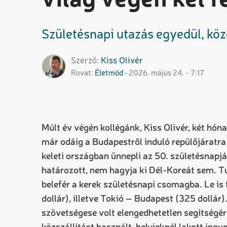
világ végén kel 
Születésnapi utazás egyedül, kö
Szerző
Kiss
Olivér
Rovat
Életmód
2026. május 24. - 7:17
Múlt év végén kollégánk, Kiss Olivér, két hó
már odáig a Budapestről induló repülőjáratra
keleti országban ünnepli az 50. születésnapj
határozott, nem hagyja ki Dél-Koreát sem. Tud
belefér a kerek születésnapi csomagba. Le is
dollár), illetve Tokió – Budapest (325 dollár
szövetségese volt elengedhetetlen segítségér