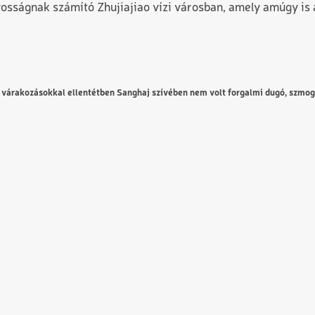
nyosságnak számító Zhujiajiao vízi városban, amely amúgy i
 várakozásokkal ellentétben Sanghaj szívében nem volt forgalmi dugó, szmog