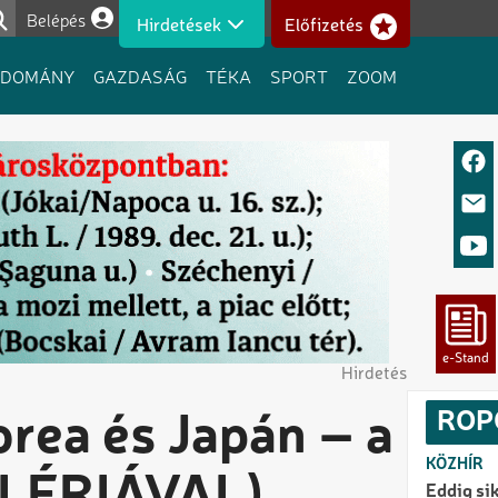
Belépés
Hirdetések
Előfizetés
Felhasználói fiók menüje
UDOMÁNY
GAZDASÁG
TÉKA
SPORT
ZOOM
Hirdetés
ROP
orea és Japán – a
KÖZHÍR
Eddig sik