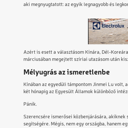
aki megnyugtatott: az egyik legnagyobb és legko
Azért is esett a választásom Kínára, Dél-Koreár
márciusában megejtett szíriai utazásom után ki
Mélyugrás az ismeretlenbe
Kínában az egyedüli támpontom Jinmei Lu volt, ak
két hónapig az Egyesült Államok különböző intéz
Pánik.
Szerencsére ismerősei közbenjárására, akiknek sz
segítségére. Mégis, nem egy országba, hanem eg