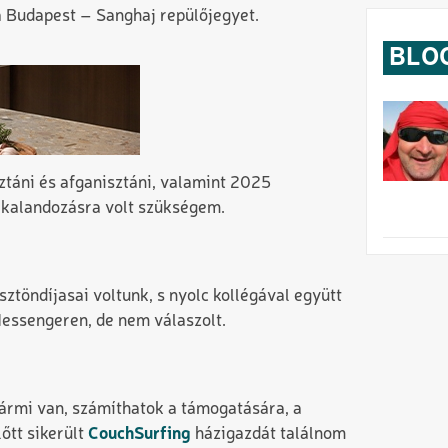
a Budapest – Sanghaj repülőjegyet.
BLO
ztáni és afganisztáni, valamint 2025
s kalandozásra volt szükségem.
ztöndíjasai voltunk, s nyolc kollégával együtt
Messengeren, de nem válaszolt.
bármi van, számíthatok a támogatására, a
őtt sikerült
CouchSurfing
házigazdát találnom