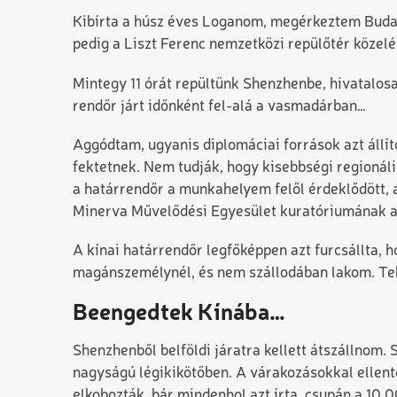
Kibírta a húsz éves Loganom, megérkeztem Budape
pedig a Liszt Ferenc nemzetközi repülőtér közelé
Mintegy 11 órát repültünk Shenzhenbe, hivatalosa
rendőr járt időnként fel-alá a vasmadárban…
Aggódtam, ugyanis diplomáciai források azt állít
fektetnek. Nem tudják, hogy kisebbségi regionáli
a határrendőr a munkahelyem felől érdeklődött, a
Minerva Művelődési Egyesület kuratóriumának a
A kínai határrendőr legfőképpen azt furcsállta, 
magánszemélynél, és nem szállodában lakom. Tek
Beengedtek Kínába…
Shenzhenből belföldi járatra kellett átszállnom.
nagyságú légikikötőben. A várakozásokkal ellen
elkobozták, bár mindenhol azt írta, csupán a 10