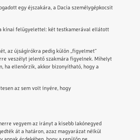
ogadott egy éjszakára, a Dacia személygépkocsit
kínai felügyelettel: két testkamerával ellátott
t, az újságírókra pedig külön „figyelmet”
rre veszélyt jelentő szakmára figyelnek. Mihelyt
 ha ellenőrzik, akkor bizonyítható, hogy a
etesen az sem volt ínyére, hogy
, merre vegyem az irányt a kisebb lakónegyed
dték át a határon, azaz magyarázat nélkül
ny annak érdekében, hogy a repülőn ne