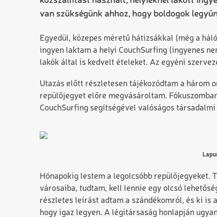
közszállítást használt, helyieknél lakott in
van szükségünk ahhoz, hogy boldogok legyü
Egyedül, közepes méretű hátizsákkal (még a háló
ingyen laktam a helyi CouchSurfing (ingyenes ne
lakók által is kedvelt ételeket. Az egyéni szerv
Utazás előtt részletesen tájékozódtam a három o
repülőjegyet előre megvásároltam. Fókuszomban a
CouchSurfing segítségével valóságos társadalm
Lapun
Hónapokig lestem a legolcsóbb repülőjegyeket. Tu
városaiba, tudtam, kell lennie egy olcsó lehető
részletes leírást adtam a szándékomról, és ki is 
hogy igaz legyen. A légitársaság honlapján ugyan