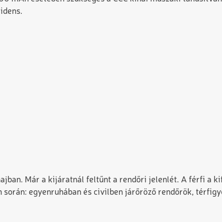
cidens.
jban. Már a kijáratnál feltűnt a rendőri jelenlét. A férfi a 
 során: egyenruhában és civilben járőröző rendőrök, térfig