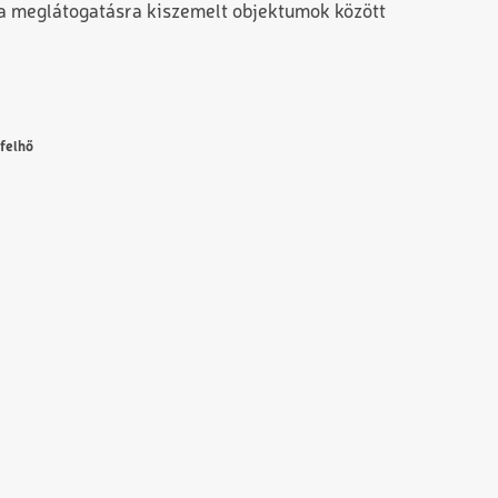
s a meglátogatásra kiszemelt objektumok között
felhő