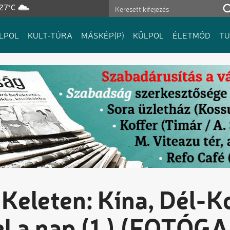
 27°C
LPOL
KULT-TÚRA
MÁSKÉP(P)
KÜLPOL
ÉLETMÓD
T
Keleten: Kína, Dél-K