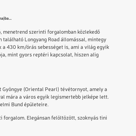
ajba...
ső, menetrend szerinti forgalomban közlekedő
n található Longyang Road állomással, mintegy
 a 430 km/órás sebességet is, ami a világ egyik
a, mint gyors reptéri kapcsolat, hiszen alig
 Gyöngye (Oriental Pearl) tévétornyot, amely a
al mára a város egyik legismertebb jelképe lett.
nelmi Bund épületeire.
i forgalom. Elegánsan felöltözött, szoknyás tini