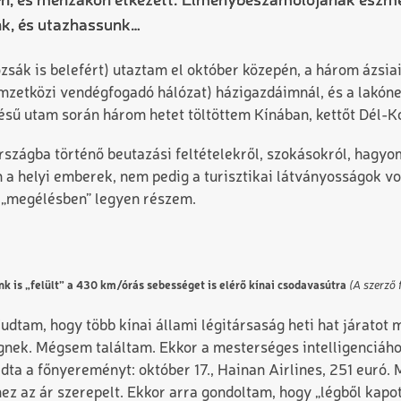
gyen, és menzákon étkezett. Élménybeszámolójának eszme
nk, és utazhassunk…
zsák is belefért) utaztam el október közepén, a három ázsi
mzetközi vendégfogadó hálózat) házigazdáimnál, és a lakóne
ezésű utam során három hetet töltöttem Kínában, kettőt Dél-
rszágba történő beutazási feltételekről, szokásokról, hagy
 helyi emberek, nem pedig a turisztikai látványosságok vo
i „megélésben” legyen részem.
k is „felült” a 430 km/órás sebességet is elérő kínai csodavasútra
(A szerző f
dtam, hogy több kínai állami légitársaság heti hat járatot
ségnek. Mégsem találtam. Ekkor a mesterséges intelligenciá
adta a főnyereményt: október 17., Hainan Airlines, 251 euró. 
ez az ár szerepelt. Ekkor arra gondoltam, hogy „légből kapo