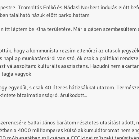
stre. Trombitás Enikő és Nádasi Norbert indulás előtt bef
ben található házuk előtt parkolhattam.
n itt léptem be Kína területére. Már a gépen szembesültem a 
ották, hogy a kommunista rezsim ellenőrzi az utasok jegyzéké
s napilap munkatársáról van szó, ők csak a politikai rendsze
zt válaszoltam: kulturális asszisztens. Hazudni nem akartam,
 tagja vagyok.
hogy egyedül, s csak 40 literes hátizsákkal utazom. Termész
intete bizalmatlanságról árulkodott…
 Szerencsére Sallai János barátom részletes utasítást adott
tétben a 4000 milliamperes külső akkumulátoromat nem enge
 000 mAh esetében szükséges a CCC kínai műszaki tanúsítvá