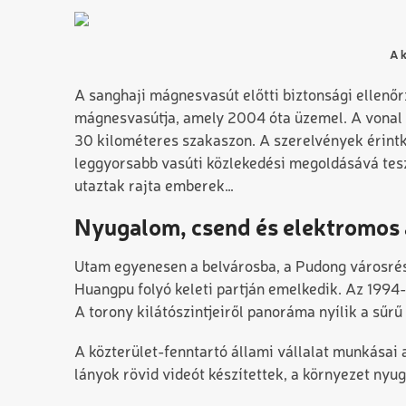
A k
A sanghaji mágnesvasút előtti biztonsági ellenőr
mágnesvasútja, amely 2004 óta üzemel. A vonal 
30 kilométeres szakaszon. A szerelvények érintk
leggyorsabb vasúti közlekedési megoldásává teszi
utaztak rajta emberek…
Nyugalom, csend és elektromos
Utam egyenesen a belvárosba, a Pudong városrész
Huangpu folyó keleti partján emelkedik. Az 1994-
A torony kilátószintjeiről panoráma nyílik a sűrű
A közterület-fenntartó állami vállalat munkásai 
lányok rövid videót készítettek, a környezet nyu