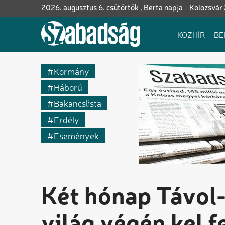
Ugrás
2026. augusztus 6. csütörtök , Berta napja
Kolozsvár
a
tartalomra
Fő
KÖZHÍR
BE
navigáció
Kormány
Háború
Bakancslista
Erdély
Események
Két hónap Távol-