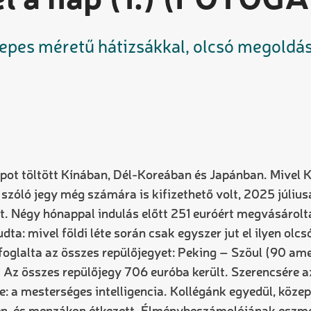
fel a nap (1.) (FOTÓ
zepes méretű hátizsákkal, olcsó megoldá
napot töltött Kínában, Dél-Koreában és Japánban. Mivel
 szóló jegy még számára is kifizethető volt, 2025 júli
át. Négy hónappal indulás előtt 251 euróért megvásárolt
ta: mivel földi léte során csak egyszer jut el ilyen olc
 foglalta az összes repülőjegyet: Peking – Szöul (90 am
). Az összes repülőjegy 706 euróba került. Szerencsére 
e: a mesterséges intelligencia. Kollégánk egyedül, köze