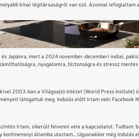
molyabb kínai légitársaságról van szó. Azonnal lefoglaltam 
a és Japánra, mert a 2024 november-decemberi indiai, pakis
számíthatóságra, nyugalomra, biztonságra és stressz mente
ivel 2003-ban a Világsajtó Intézet (World Press Insitute) ös
ményeit látogattuk meg. Indulás előtt írtam neki Facebook 
intén írtam, sikerült felvenni vele a kapcsolatot. Tudtam: 
y kontinensnyi államba utaztam… Ugyanakkor még indulás el