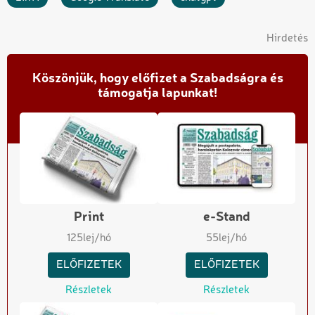
Hirdetés
Köszönjük, hogy előfizet a Szabadságra és
támogatja lapunkat!
Print
e-Stand
125
lej/hó
55
lej/hó
ELŐFIZETEK
ELŐFIZETEK
Részletek
Részletek