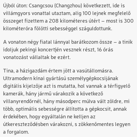
Újból úton: Csangcsou (Changzhou) következett, ide is
villámgyors vonattal utaztam, alig 100 lejnek megfelelő
összeget fizettem a 208 kilométeres útért – most is 300
kilométeróra fölötti sebességgel száguldottunk.
A vonaton négy fiatal lánnyal barátkozom össze – a tinik
idoljuk pekingi koncertjén vesznek részt, 16 órás
vonatozást vállaltak be ezért.
Tina, a házigazdám értem jött a vasútállomásra.
Ultramodern kínai gyártású személygépkocsijának
digitális kijelzője azt is mutatta, hol vannak a térfigyelő
kamerák, hány jármű várakozik a következő
villanyrendőrnél, hány másodperc múlva vált zöldre, mi
több, optimális sebességre állította a gépkocsit, annak
érdekében, hogy egyáltalán ne kelljen az
útkereszteződésben várakozni, s zökkenőmentes legyen
a forgalom.