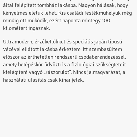
által felépített tömbház lakásba. Nagyon hálásak, hogy
kényelmes életük lehet. Kis családi festékműhelyük még
mindig ott működik, ezért naponta mintegy 100
kilométert ingáznak.
Ultramodern, érzékellőkkel és speciális japán típusú
vécével ellátott lakásba érkeztem. Itt szembesültem
először az érthetetlen rendszerű csodaberendezéssel,
amely belépéskör üdvözli is a fiziológiai szükségleteit
kielégíteni vágyó „rászorulót”. Nincs jelmagyarázat, a
használati utasítás csak kínai jelek.