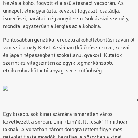
Kevés alkohol fogyott el a születésnapi vacsorán. Az
ünnepelt elmagyarázta, keveset fogyaszt, családja,
ismerősei, barátai még annyit sem. Sok ázsiai személy,
mondta, egyszerűen allergiás az alkoholra.
Pontosabban genetikai eredetű alkohollebontási zavarról
van szó, amely Kelet-Ázsiában (különösen kínai, koreai
és japán népességben) szokatlanul gyakori. Kutatók
szerint ez világszinten az egyik legmarkánsabb,
etnikumhoz köthető anyagcsere-különbség.
Egy kisebb, sok kínai számára ismeretlen város
következett a sorban: Linji (LinYi). Itt „csak” 11 millióan
laknak. A vonatban három dologra lettem figyelmes:
patyolat tiszta mosdók, hazafias, elsősorban a kínai