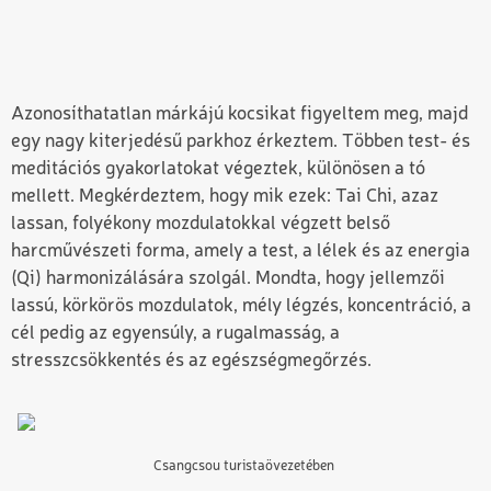
Azonosíthatatlan márkájú kocsikat figyeltem meg, majd
egy nagy kiterjedésű parkhoz érkeztem. Többen test- és
meditációs gyakorlatokat végeztek, különösen a tó
mellett. Megkérdeztem, hogy mik ezek: Tai Chi, azaz
lassan, folyékony mozdulatokkal végzett belső
harcművészeti forma, amely a test, a lélek és az energia
(Qi) harmonizálására szolgál. Mondta, hogy jellemzői
lassú, körkörös mozdulatok, mély légzés, koncentráció, a
cél pedig az egyensúly, a rugalmasság, a
stresszcsökkentés és az egészségmegőrzés.
Csangcsou turistaövezetében