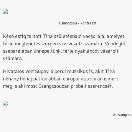
Csangcsou - kontraszt
Késő estig tartott Tina születésnapi vacsorája, amelyet
férje meglepetésszerűen szervezett számára. Vendéglő
szeparéjában ünnepeltünk, férje nyakláncot vásárolt
számára.
Hivatalos volt Supay, a perui muzsikus is, akit Tina
néhány hónappal korábban európai útja során ismert
meg, s aki most Csangcsouban próbált szerencsét.
A csangcsou