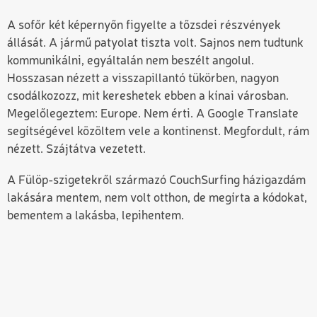
A sofőr két képernyőn figyelte a tőzsdei részvények
állását. A jármű patyolat tiszta volt. Sajnos nem tudtunk
kommunikálni, egyáltalán nem beszélt angolul.
Hosszasan nézett a visszapillantó tükörben, nagyon
csodálkozozz, mit kereshetek ebben a kínai városban.
Megelőlegeztem: Europe. Nem érti. A Google Translate
segítségével közöltem vele a kontinenst. Megfordult, rám
nézett. Szájtátva vezetett.
A Fülöp-szigetekről származó CouchSurfing házigazdám
lakására mentem, nem volt otthon, de megírta a kódokat,
bementem a lakásba, lepihentem.