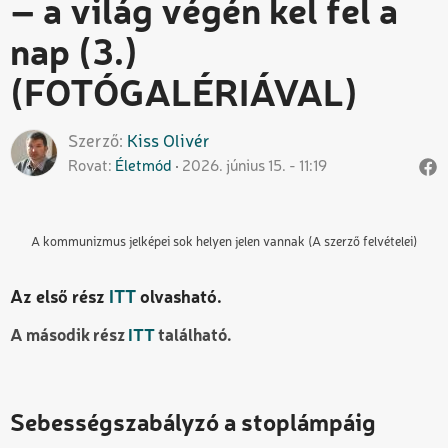
– a világ végén kel fel a
nap (3.)
(FOTÓGALÉRIÁVAL)
Szerző
Kiss
Olivér
Rovat
Életmód
2026. június 15. - 11:19
A kommunizmus jelképei sok helyen jelen vannak (A szerző felvételei)
Az első rész
ITT
olvasható.
A második rész
ITT
található.
Sebességszabályzó a stoplámpáig