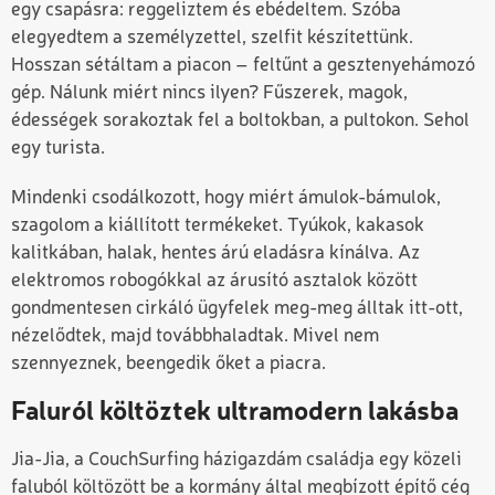
egy csapásra: reggeliztem és ebédeltem. Szóba
elegyedtem a személyzettel, szelfit készítettünk.
Hosszan sétáltam a piacon – feltűnt a gesztenyehámozó
gép. Nálunk miért nincs ilyen? Fűszerek, magok,
édességek sorakoztak fel a boltokban, a pultokon. Sehol
egy turista.
Mindenki csodálkozott, hogy miért ámulok-bámulok,
szagolom a kiállított termékeket. Tyúkok, kakasok
kalitkában, halak, hentes árú eladásra kínálva. Az
elektromos robogókkal az árusító asztalok között
gondmentesen cirkáló ügyfelek meg-meg álltak itt-ott,
nézelődtek, majd továbbhaladtak. Mivel nem
szennyeznek, beengedik őket a piacra.
Faluról költöztek ultramodern lakásba
Jia-Jia, a CouchSurfing házigazdám családja egy közeli
faluból költözött be a kormány által megbízott építő cég