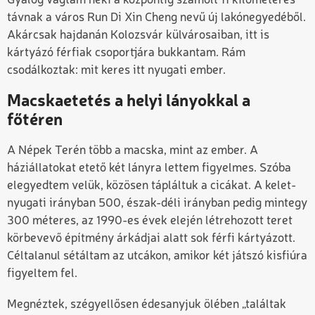
Gyalog vágtam neki a központig számolt 11 kilométeres
távnak a város Run Di Xin Cheng nevű új lakónegyedéből.
Akárcsak hajdanán Kolozsvár külvárosaiban, itt is
kártyázó férfiak csoportjára bukkantam. Rám
csodálkoztak: mit keres itt nyugati ember.
Macskaetetés a helyi lányokkal a
főtéren
A Népek Terén több a macska, mint az ember. A
háziállatokat etető két lányra lettem figyelmes. Szóba
elegyedtem velük, közösen tápláltuk a cicákat. A kelet-
nyugati irányban 500, észak-déli irányban pedig mintegy
300 méteres, az 1990-es évek elején létrehozott teret
körbevevő építmény árkádjai alatt sok férfi kártyázott.
Céltalanul sétáltam az utcákon, amikor két játszó kisfiúra
figyeltem fel.
Megnéztek, szégyellősen édesanyjuk ölében „találtak