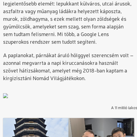
legjelentősebb elemét: lepukkant külváros, utcai árusok,
aszfaltra vagy műanyag ládákra helyezett káposzta,
murok, zöldhagyma, s ezek mellett olyan zöldségek és
gyümölcsök, amelyeket sem szag, sem forma alapján
sem tudtam felismerni. Mi több, a Google Lens
szuperokos rendszer sem tudott segíteni.
A paplanokat, párnákat áruló hölggyel szerencsém volt –
azonnal megvarrta a napi kiruccanásokra használt
szövet hátizsákomat, amelyet még 2018-ban kaptam a
kirgizisztáni Nomád Világjátékokon.
A 11 millió lak