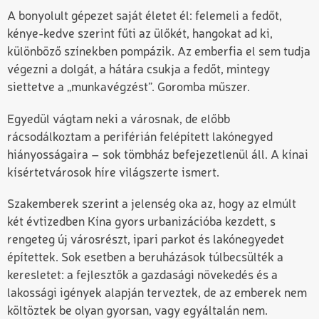
A bonyolult gépezet saját életet él: felemeli a fedőt,
kénye-kedve szerint fűti az ülőkét, hangokat ad ki,
különböző színekben pompázik. Az emberfia el sem tudja
végezni a dolgát, a hátára csukja a fedőt, mintegy
siettetve a „munkavégzést”. Goromba műszer.
Egyedül vágtam neki a városnak, de előbb
rácsodálkoztam a periférián felépített lakónegyed
hiányosságaira – sok tömbház befejezetlenül áll. A kínai
kísértetvárosok híre világszerte ismert.
Szakemberek szerint a jelenség oka az, hogy az elmúlt
két évtizedben Kína gyors urbanizációba kezdett, s
rengeteg új városrészt, ipari parkot és lakónegyedet
építettek. Sok esetben a beruházások túlbecsülték a
keresletet: a fejlesztők a gazdasági növekedés és a
lakossági igények alapján terveztek, de az emberek nem
költöztek be olyan gyorsan, vagy egyáltalán nem.