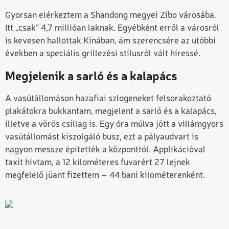
Gyorsan elérkeztem a Shandong megyei Zibo városába.
Itt „csak” 4,7 millióan laknak. Egyébként erről a városról
is kevesen hallottak Kínában, ám szerencsére az utóbbi
években a speciális grillezési stílusról vált híressé.
Megjelenik a sarló és a kalapács
A vasútállomáson hazafiai szlogeneket felsorakoztató
plakátokra bukkantam, megjelent a sarló és a kalapács,
illetve a vörös csillag is. Egy óra múlva jött a villámgyors
vasútállomást kiszolgáló busz, ezt a pályaudvart is
nagyon messze építették a központtól. Applikációval
taxit hívtam, a 12 kilométeres fuvarért 27 lejnek
megfelelő jüant fizettem – 44 bani kilométerenként.