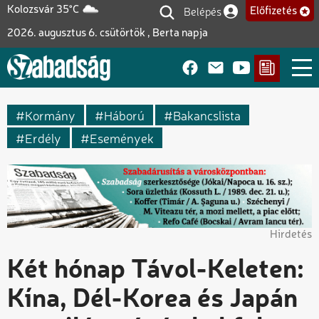
Ugrás
Belépés
Kolozsvár 35°C
Előfizetés
Felhasználói fiók me
a
2026. augusztus 6. csütörtök , Berta napja
tartalomra
Kormány
Háború
Bakancslista
Erdély
Események
Hirdetés
Két hónap Távol-Keleten:
Kína, Dél-Korea és Japán