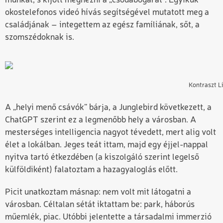
munkát, s kijött megnézni a „csodabogarat”. Egyikük
okostelefonos videó hívás segítségével mutatott meg a
családjának – integettem az egész famíliának, sőt, a
szomszédoknak is.
Kontraszt Li
A „helyi menő csávók” bárja, a Junglebird következett, a
ChatGPT szerint ez a legmenőbb hely a városban. A
mesterséges intelligencia nagyot tévedett, mert alig volt
élet a lokálban. Jeges teát ittam, majd egy éjjel-nappal
nyitva tartó étkezdében (a kiszolgáló szerint legelső
külföldiként) falatoztam a hazagyaloglás előtt.
Picit unatkoztam másnap: nem volt mit látogatni a
városban. Céltalan sétát iktattam be: park, háborús
műemlék, piac. Utóbbi jelentette a társadalmi immerzió