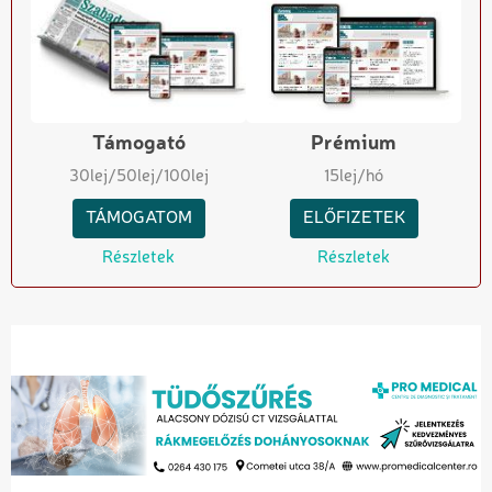
Támogató
Prémium
30
lej
/50
lej
/100
lej
15
lej/hó
TÁMOGATOM
ELŐFIZETEK
Részletek
Részletek