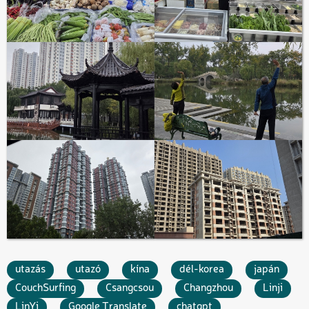
utazás
utazó
kína
dél-korea
japán
CouchSurfing
Csangcsou
Changzhou
Linji
LinYi
Google Translate
chatgpt