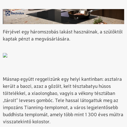
Férjével egy háromszobás lakást használnak, a szülőktől
kaptak pénzt a megvásárlására.
Másnap együtt reggelizünk egy helyi kantinban: asztalra
került a baozi, azaz a gőzölt, kelt tésztabatyu húsos
töltelékkel, a xiaolongbao, vagyis a vékony tésztában
„tárolt” leveses gombóc. Tele hassal látogattuk meg az
impozáns Tianning-templomot, a város legjelentősebb
buddhista templomát, amely több mint 1 300 éves múltra
visszatekintő kolostor.