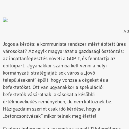
A 3
Jogos a kérdés: a kommunista rendszer miért épített üres
városokat? Az egyik magyarázat a gazdasági ösztönzés:
az ingatlanfejlesztés növeli a GDP-t, és fenntartja az
építőipart. Ugyanakkor számba kell venni a helyi
kormányzati stratégiáját: sok város a „jövő
településeként” épült, hogy vonzza a cégeket és a
befektetőket. Ott van ugyanakkor a spekuláció:
befektetők vásárolnak lakásokat a későbbi
értéknövekedés reményében, de nem költöznek be.
Házigazdáim szerint csak idő kérdése, hogy a
„betoncsontvázak” mikor telnek meg élettel.