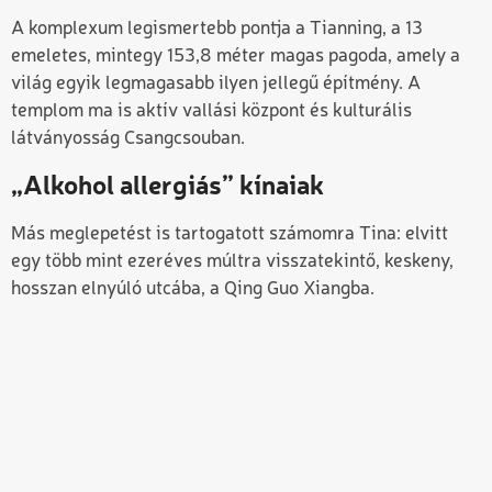
A komplexum legismertebb pontja a Tianning, a 13
emeletes, mintegy 153,8 méter magas pagoda, amely a
világ egyik legmagasabb ilyen jellegű építmény. A
templom ma is aktív vallási központ és kulturális
látványosság Csangcsouban.
„Alkohol allergiás” kínaiak
Más meglepetést is tartogatott számomra Tina: elvitt
egy több mint ezeréves múltra visszatekintő, keskeny,
hosszan elnyúló utcába, a Qing Guo Xiangba.