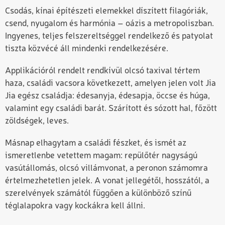
Csodás, kínai építészeti elemekkel díszített filagóriák,
csend, nyugalom és harmónia – oázis a metropoliszban.
Ingyenes, teljes felszereltséggel rendelkező és patyolat
tiszta közvécé áll mindenki rendelkezésére.
Applikációról rendelt rendkívül olcsó taxival tértem
haza, családi vacsora következett, amelyen jelen volt Jia
Jia egész családja: édesanyja, édesapja, öccse és húga,
valamint egy családi barát. Szárított és sózott hal, főzött
zöldségek, leves.
Másnap elhagytam a családi fészket, és ismét az
ismeretlenbe vetettem magam: repülőtér nagyságú
vasútállomás, olcsó villámvonat, a peronon számomra
értelmezhetetlen jelek. A vonat jellegétől, hosszától, a
szerelvények számától függően a különböző színű
téglalapokra vagy kockákra kell állni.