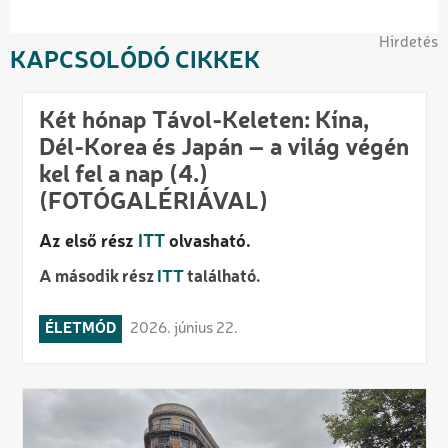
Hirdetés
KAPCSOLÓDÓ CIKKEK
Két hónap Távol-Keleten: Kína,
Dél-Korea és Japán – a világ végén
kel fel a nap (4.)
(FOTÓGALÉRIÁVAL)
Az első rész
ITT
olvasható.
A második rész
ITT
található.
ÉLETMÓD
2026. június 22.