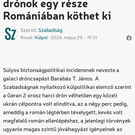
drónok egy része
Romániában köthet ki
Szerző
Szabadság
Rovat
Külpol
2026. május 29. - 19:31
Súlyos biztonságpolitikai incidensnek nevezte a
galaci dróncsapást Barabás T. János. A
Szabadságnak nyilatkozó külpolitikai elemző szerint
a Geran 2 orosz harci drón vélhetően egy közeli
ukrán célpontra volt elindítva, az a négy perc pedig,
ameddig a román légtérben tévelygett, kevés volt
megfelelő román ellenlépéshez, a jelenlegi törvények
ugyanis magas szintű jóváhagyást igényelnek az