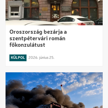
Oroszország bezárja a
szentpétervári román
főkonzulátust
KÜLPOL
2026. június 25.