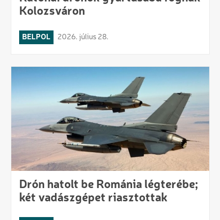
Kolozsváron
BELPOL
2026. július 28.
Drón hatolt be Románia légterébe;
két vadászgépet riasztottak