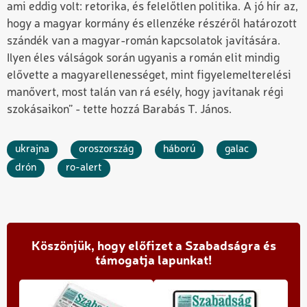
ami eddig volt: retorika, és felelőtlen politika. A jó hír az,
hogy a magyar kormány és ellenzéke részéről határozott
szándék van a magyar-román kapcsolatok javítására.
Ilyen éles válságok során ugyanis a román elit mindig
elővette a magyarellenességet, mint figyelemelterelési
manővert, most talán van rá esély, hogy javítanak régi
szokásaikon” - tette hozzá Barabás T. János.
ukrajna
oroszország
háború
galac
drón
ro-alert
Köszönjük, hogy előfizet a Szabadságra és
támogatja lapunkat!