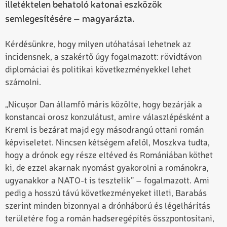
illetéktelen behatoló katonai eszközök
semlegesítésére – magyarázta.
Kérdésünkre, hogy milyen utóhatásai lehetnek az
incidensnek, a szakértő úgy fogalmazott: rövidtávon
diplomáciai és politikai következményekkel lehet
számolni.
„Nicuşor Dan államfő máris közölte, hogy bezárják a
konstancai orosz konzulátust, amire válaszlépésként a
Kreml is bezárat majd egy másodrangú ottani román
képviseletet. Nincsen kétségem afelől, Moszkva tudta,
hogy a drónok egy része eltéved és Romániában köthet
ki, de ezzel akarnak nyomást gyakorolni a románokra,
ugyanakkor a NATO-t is tesztelik” – fogalmazott. Ami
pedig a hosszú távú következményeket illeti, Barabás
szerint minden bizonnyal a drónháború és légelhárítás
területére fog a román hadseregépítés összpontosítani,