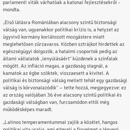
parlamenti viták várhatóak a katonai fejlesztésekről -
mondta.
„Első látásra Romániában alacsony szintű biztonsági
válság van, ugyanakkor politikai krízis is, a helyzet az
ügyvivő kormány korlátozott mozgástere miatt
meglehetősen zűrzavaros. Közben sztrájkot hirdettek az
egészségügyi dolgozók, a hatalmi csoportok pedig az
állami vállalatok „lenyúlásáért” küzdenek a színfalak
mögött. Az infláció magas, a gazdaság stagnál, a
kamatok az égbe szöktek, visszaesett a kivitel. A
politikai és biztonsági válság mellett tehát egy gazdasági
válság is körvonalazódik” – tette hozzá, megjegyezve: ez
az ország valójában 36 éve alacsony szintű politikai és
gazdasági válságban van, furcsamódon ettől még
működésképes maradt.
„Latinos temperamentummal zajlik a közélet,
hangos
politikai vita uralja,
ami
eltereli a figyelmet a lényegi