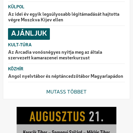
KÜLPOL
Az idei év egyik legsúlyosabb légitámadását hajtotta
végre Moszkva Kijev ellen
AJÁNLJUK
KULT-TÚRA
Az Arcadia vonósnégyes nyitja meg az általa
szervezett kamarazenei mesterkurzust
KÖZHÍR
Angol nyelvtábor és néptáncedzőtábor Magyarlapádon
MUTASS TÖBBET