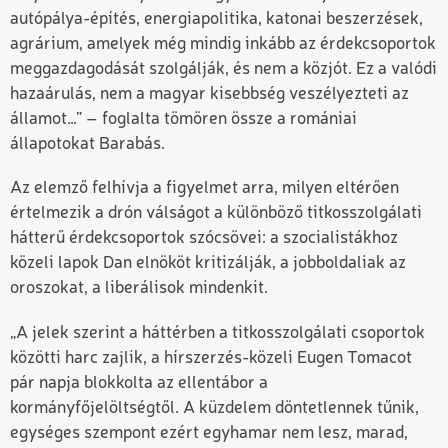
autópálya-építés, energiapolitika, katonai beszerzések,
agrárium, amelyek még mindig inkább az érdekcsoportok
meggazdagodását szolgálják, és nem a közjót. Ez a valódi
hazaárulás, nem a magyar kisebbség veszélyezteti az
államot…” – foglalta tömören össze a romániai
állapotokat Barabás.
Az elemző felhívja a figyelmet arra, milyen eltérően
értelmezik a drón válságot a különböző titkosszolgálati
hátterű érdekcsoportok szócsövei: a szocialistákhoz
közeli lapok Dan elnököt kritizálják, a jobboldaliak az
oroszokat, a liberálisok mindenkit.
„A jelek szerint a háttérben a titkosszolgálati csoportok
közötti harc zajlik, a hírszerzés-közeli Eugen Tomacot
pár napja blokkolta az ellentábor a
kormányfőjelöltségtől. A küzdelem döntetlennek tűnik,
egységes szempont ezért egyhamar nem lesz, marad,