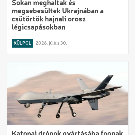
Sokan meghaltak és
megsebesültek Ukrajnában a
csütörtök hajnali orosz
légicsapásokban
KÜLPOL
2026. július 30.
Katonai drónok gyártásába fognak