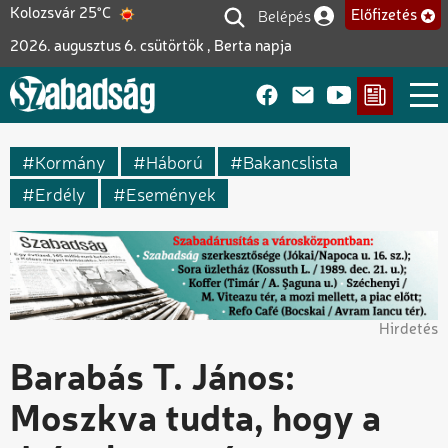
Ugrás
Belépés
Kolozsvár 25°C
Előfizetés
Felhasználói fiók me
a
2026. augusztus 6. csütörtök , Berta napja
tartalomra
Kormány
Háború
Bakancslista
Erdély
Események
Hirdetés
Barabás T. János:
Moszkva tudta, hogy a