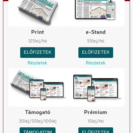
Print
e-Stand
125
lej/hó
55
lej/hó
ELŐFIZETEK
ELŐFIZETEK
Részletek
Részletek
Támogató
Prémium
30
lej
/50
lej
/100
lej
15
lej/hó
TÁMOGATOM
ELŐFIZETEK