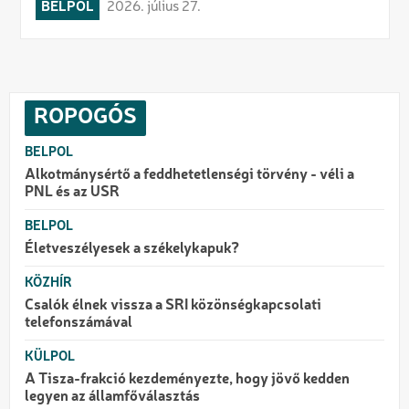
BELPOL
2026. július 27.
ROPOGÓS
BELPOL
Alkotmánysértő a feddhetetlenségi törvény - véli a
PNL és az USR
BELPOL
Életveszélyesek a székelykapuk?
KÖZHÍR
Csalók élnek vissza a SRI közönségkapcsolati
telefonszámával
KÜLPOL
A Tisza-frakció kezdeményezte, hogy jövő kedden
legyen az államfőválasztás