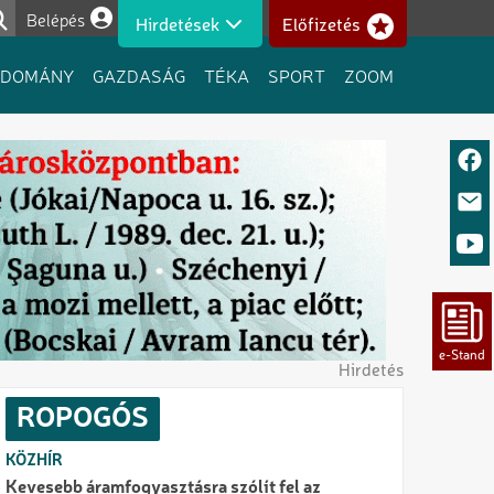
Belépés
Hirdetések
Előfizetés
Felhasználói fiók menüje
UDOMÁNY
GAZDASÁG
TÉKA
SPORT
ZOOM
Hirdetés
ROPOGÓS
KÖZHÍR
Kevesebb áramfogyasztásra szólít fel az