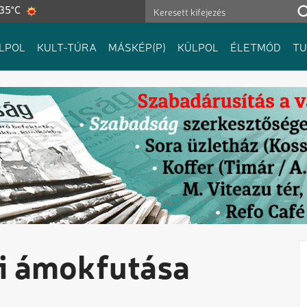
 35°C
LPOL
KULT-TÚRA
MÁSKÉP(P)
KÜLPOL
ÉLETMÓD
T
ai ámokfutása