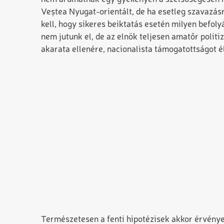
Veștea Nyugat-orientált, de ha esetleg szavazásra
kell, hogy sikeres beiktatás esetén milyen befol
nem jutunk el, de az elnök teljesen amatőr politi
akarata ellenére, nacionalista támogatottságot 
Természetesen a fenti hipotézisek akkor érvénye