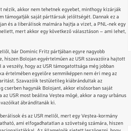
ket nézik, akkor nem tehetnek egyebet, minthogy kizárják
m támogatják saját párttársuk jelöltségét. Dannak ez a
jan és a liberálisok malmára hajtja a vizet, a PNL-nek egy
mellett, mert akkor egy következő választáson – ami lehet,
llől, bár Dominic Fritz pártjában egyre nagyobb
e, hiszen Bolojan egyértelműen az USR szavazóira hajtott
l a veszély, hogy az USR támogatottsága még jobban
ogika értelmében egyelőre semmiképpen nem éri meg az
ritást. Szavazóik testületileg kiábrándultak az
ig cserben hagynák Bolojant, akkor elsősorban saját
ha az USR most beállna Veștea mögé, akkor a nagy urbánus
avazóikat ábrándítanák ki.
iberálisok és az USR mellől, mert egy Veștea-kormány
atható, ami elfogadhatatlan a szövetség számára, hiszen
cionalistákkal. Az államelnök sietett leszögezni, hogy