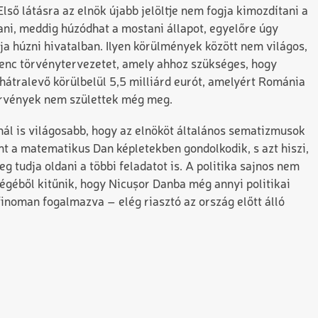
ő látásra az elnök újabb jelöltje nem fogja kimozdítani a
ani, meddig húzódhat a mostani állapot, egyelőre úgy
gja húzni hivatalban. Ilyen körülmények között nem világos,
ilenc törvénytervezetet, amely ahhoz szükséges, hogy
hátralevő körülbelül 5,5 milliárd eurót, amelyért Románia
 törvények nem születtek még meg.
nál is világosabb, hogy az elnököt általános sematizmusok
t a matematikus Dan képletekben gondolkodik, s azt hiszi,
 tudja oldani a többi feladatot is. A politika sajnos nem
égéből kitűnik, hogy Nicușor Danba még annyi politikai
finoman fogalmazva – elég riasztó az ország előtt álló