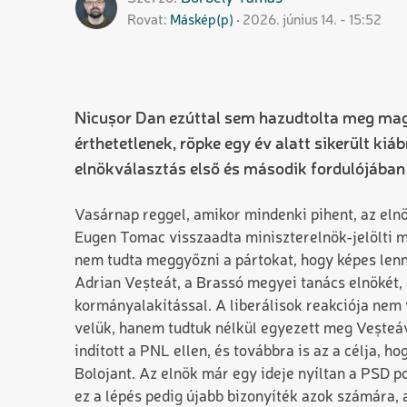
Rovat
Máskép(p)
2026. június 14. - 15:52
Nicușor Dan ezúttal sem hazudtolta meg magát
érthetetlenek, röpke egy év alatt sikerült kiá
elnökválasztás első és második fordulójába
Vasárnap reggel, amikor mindenki pihent, az elnök
Eugen Tomac visszaadta miniszterelnök-jelölti m
nem tudta meggyőzni a pártokat, hogy képes lenn
Adrian Veșteát, a Brassó megyei tanács elnökét, 
kormányalakítással. A liberálisok reakciója nem 
velük, hanem tudtuk nélkül egyezett meg Veșteáva
indított a PNL ellen, és továbbra is az a célja, ho
Bolojant. Az elnök már egy ideje nyíltan a PSD pol
ez a lépés pedig újabb bizonyíték azok számára, 