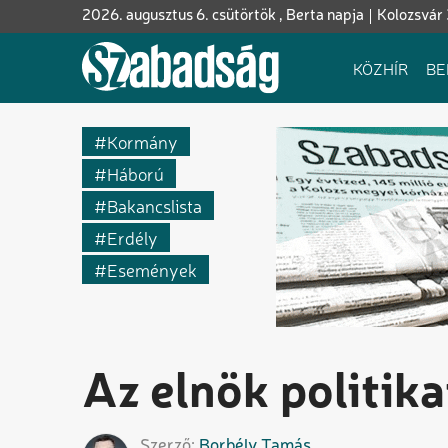
Ugrás
2026. augusztus 6. csütörtök , Berta napja
Kolozsvár
a
tartalomra
Fő
KÖZHÍR
BE
navigáció
Kormány
Háború
Bakancslista
Erdély
Események
Az elnök politik
Szerző
Borbély
Tamás