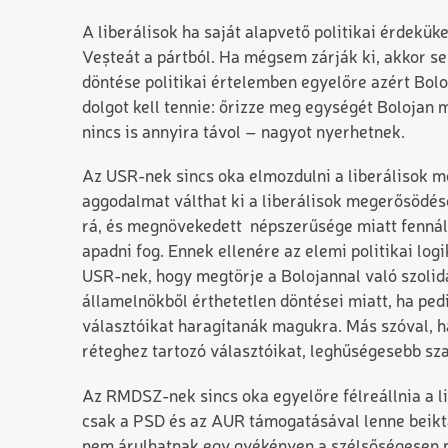
A liberálisok ha saját alapvető politikai érdekü
Veșteát a pártból. Ha mégsem zárják ki, akkor se
döntése politikai értelemben egyelőre azért Bolo
dolgot kell tennie: őrizze meg egységét Bolojan 
nincs is annyira távol – nagyot nyerhetnek.
Az USR-nek sincs oka elmozdulni a liberálisok me
aggodalmat válthat ki a liberálisok megerősödés
rá, és megnövekedett népszerűsége miatt fennál
apadni fog. Ennek ellenére az elemi politikai l
USR-nek, hogy megtörje a Bolojannal való szolida
államelnökből érthetetlen döntései miatt, ha ped
választóikat haragítanák magukra. Más szóval, 
réteghez tartozó választóikat, leghűségesebb sz
Az RMDSZ-nek sincs oka egyelőre félreállnia a l
csak a PSD és az AUR támogatásával lenne beikt
nem árulhatnak egy gyékényen a szélsőségesen na