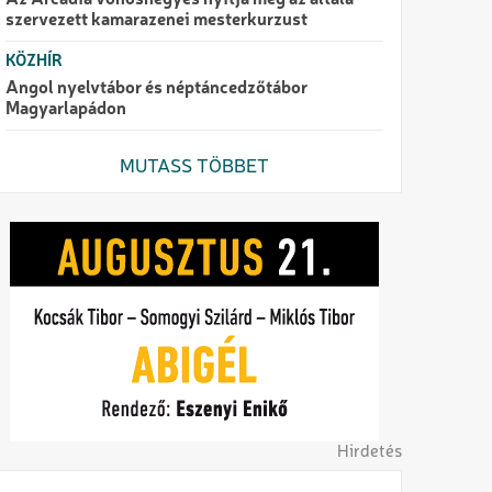
Az Arcadia vonósnégyes nyitja meg az általa
szervezett kamarazenei mesterkurzust
KÖZHÍR
Angol nyelvtábor és néptáncedzőtábor
Magyarlapádon
MUTASS TÖBBET
Hirdetés