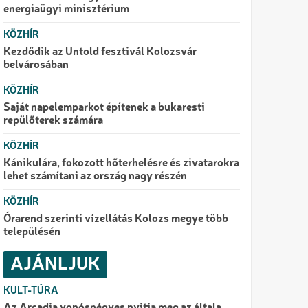
energiaügyi minisztérium
KÖZHÍR
Kezdődik az Untold fesztivál Kolozsvár
belvárosában
KÖZHÍR
Saját napelemparkot építenek a bukaresti
repülőterek számára
KÖZHÍR
Kánikulára, fokozott hőterhelésre és zivatarokra
lehet számítani az ország nagy részén
KÖZHÍR
Órarend szerinti vízellátás Kolozs megye több
településén
AJÁNLJUK
KULT-TÚRA