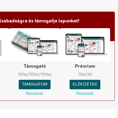
 Szabadságra és támogatja lapunkat!
Támogató
Prémium
30
lej
/50
lej
/100
lej
15
lej/hó
TÁMOGATOM
ELŐFIZETEK
Részletek
Részletek