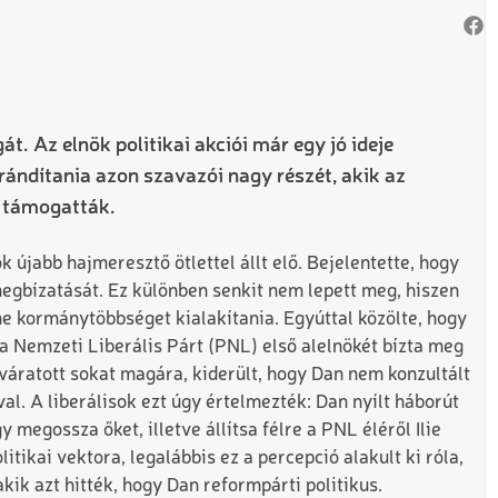
. Az elnök politikai akciói már egy jó ideje
brándítania azon szavazói nagy részét, akik az
n támogatták.
 újabb hajmeresztő ötlettel állt elő. Bejelentette, hogy
egbízatását. Ez különben senkit nem lepett meg, hiszen
e kormánytöbbséget kialakítania. Egyúttal közölte, hogy
a Nemzeti Liberális Párt (PNL) első alelnökét bízta meg
váratott sokat magára, kiderült, hogy Dan nem konzultált
l. A liberálisok ezt úgy értelmezték: Dan nyílt háborút
gy megossza őket, illetve állítsa félre a PNL éléről Ilie
itikai vektora, legalábbis ez a percepció alakult ki róla,
akik azt hitték, hogy Dan reformpárti politikus.