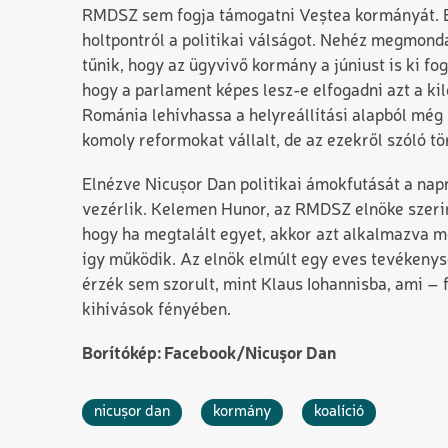
RMDSZ sem fogja támogatni Veștea kormányát. Els
holtpontról a politikai válságot. Nehéz megmond
tűnik, hogy az ügyvivő kormány a júniust is ki fo
hogy a parlament képes lesz-e elfogadni azt a k
Románia lehívhassa a helyreállítási alapból még 
komoly reformokat vállalt, de az ezekről szóló
Elnézve Nicușor Dan politikai ámokfutását a nap
vezérlik. Kelemen Hunor, az RMDSZ elnöke szerin
hogy ha megtalált egyet, akkor azt alkalmazva meg
így működik. Az elnök elmúlt egy eves tevékenys
érzék sem szorult, mint Klaus Iohannisba, ami – 
kihívások fényében.
Borítókép: Facebook/Nicuşor Dan
nicușor dan
kormány
koalíció