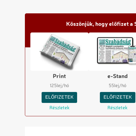
Köszönjük, hogy előfizet a
Print
e-Stand
125
lej/hó
55
lej/hó
ELŐFIZETEK
ELŐFIZETEK
Részletek
Részletek