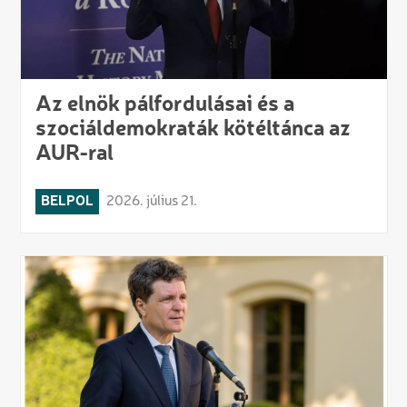
Az elnök pálfordulásai és a
szociáldemokraták kötéltánca az
AUR-ral
BELPOL
2026. július 21.