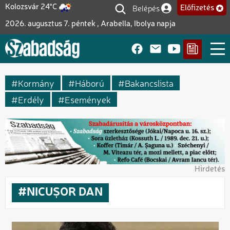
Ugrás
Belépés
Kolozsvár 24°C
Előfizetés
Felhasználói fiók me
a
2026. augusztus 7. péntek , Arabella, Ibolya napja
tartalomra
Kormány
Háború
Bakancslista
Erdély
Események
Hirdetés
NICUȘOR DAN