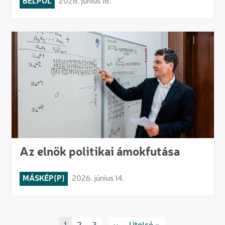
BELPOL
2026. június 16.
Az elnök politikai ámokfutása
MÁSKÉP(P)
2026. június 14.
Oldalszámozás