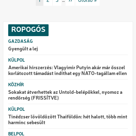
Rovat/cimke
1
Rovat/cimke
2
Rovat/cimke
3
…
Következő oldal
››
Utolsó oldal
Utolsó »
ROPOGÓS
GAZDASÁG
Gyengült a lej
KÜLPOL
Amerikai hírszerzés: Vlagyimir Putyin akár már ősszel
korlátozott támadást indíthat egy NATO-tagállam ellen
KÖZHÍR
Sokakat átverhettek az Untold-belépőkkel, nyomoz a
rendőrség (FRISSÍTVE)
KÜLPOL
Tinédzser lövöldözött Thaiföldön: hét halott, több mint
harminc sebesült
BELPOL