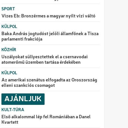
SPORT
Vizes Eb: Bronzérmes a magyar nyílt vízi váltó
KÜLPOL
Baka András jogtudóst jelöli államfőnek a Tisza
parlamenti frakciója
KÖZHÍR
Uszályokat süllyesztettek el a csernavodai
atomerőmű üzemben tartása érdekében
KÜLPOL
Az amerikai szenátus elfogadta az Oroszország
elleni szankciós csomagot
AJÁNLJUK
KULT-TÚRA
Első alkalommal lép fel Romániában a Danel
Kvartett