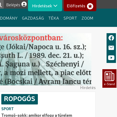
Belépés
Hirdetések
Előfizetés
Felhasználói fiók menüje
UDOMÁNY
GAZDASÁG
TÉKA
SPORT
ZOOM
Hirdetés
ROPOGÓS
SPORT
Tromsö-sokk: amikor elfogy a türelem