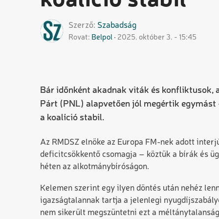
koalíció stabil
Szerző
Szabadság
Rovat
Belpol
2025. október 3. - 15:45
Bár időnként akadnak viták és konfliktusok, 
Párt (PNL) alapvetően jól megértik egymást 
a koalíció stabil.
Az RMDSZ elnöke az Europa FM-nek adott interjúb
deficitcsökkentő csomagja – köztük a bírák és ü
héten az alkotmánybíróságon.
Kelemen szerint egy ilyen döntés után nehéz lenn
igazságtalannak tartja a jelenlegi nyugdíjszabá
nem sikerült megszüntetni ezt a méltánytalanságot