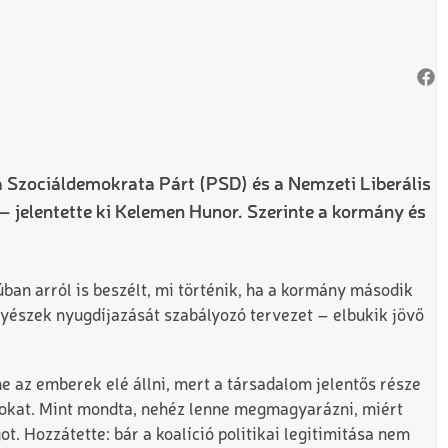
a Szociáldemokrata Párt (PSD) és a Nemzeti Liberális
– jelentette ki Kelemen Hunor. Szerinte a kormány és
an arról is beszélt, mi történik, ha a kormány második
gyészek nyugdíjazását szabályozó tervezet – elbukik jövő
e az emberek elé állni, mert a társadalom jelentős része
lyokat. Mint mondta, nehéz lenne megmagyarázni, miért
. Hozzátette: bár a koalíció politikai legitimitása nem