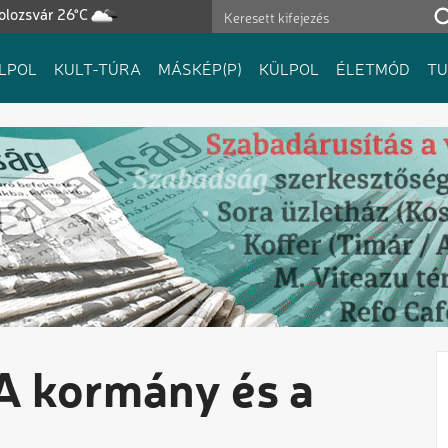
olozsvár 26°C
LPOL
KULT-TÚRA
MÁSKÉP(P)
KÜLPOL
ÉLETMÓD
T
A kormány és a