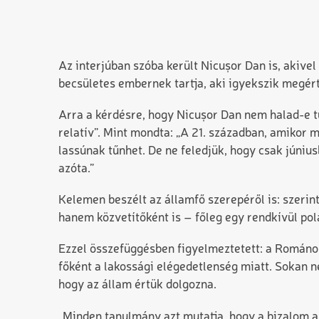
Az interjúban szóba került Nicușor Dan is, akiv
becsületes embernek tartja, aki igyekszik megér
Arra a kérdésre, hogy Nicușor Dan nem halad-e t
relatív”. Mint mondta: „A 21. században, amikor 
lassúnak tűnhet. De ne feledjük, hogy csak júniu
azóta.”
Kelemen beszélt az államfő szerepéről is: szerin
hanem közvetítőként is – főleg egy rendkívül pol
Ezzel összefüggésben figyelmeztetett: a Román
főként a lakossági elégedetlenség miatt. Sokan 
hogy az állam értük dolgozna.
„Minden tanulmány azt mutatja, hogy a bizalom az