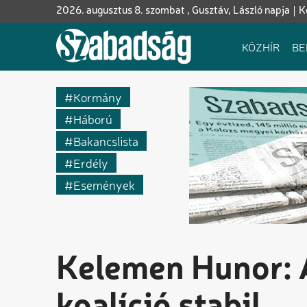
Ugrás
2026. augusztus 8. szombat , Gusztáv, László napja
K
a
tartalomra
Fő
KÖZHÍR
BE
navigáció
Kormány
Háború
Bakancslista
Erdély
Események
Kelemen Hunor: 