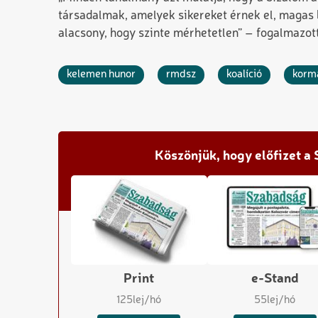
társadalmak, amelyek sikereket érnek el, magas 
alacsony, hogy szinte mérhetetlen” – fogalmazo
kelemen hunor
rmdsz
koalíció
korm
Köszönjük, hogy előfizet a
Print
e-Stand
125
lej/hó
55
lej/hó