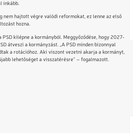
l inkább.
 nem hajtott végre valódi reformokat, ez lenne az első
ltozást hozna.
 a PSD kilépne a kormányból. Meggyőződése, hogy 2027-
 PSD átveszi a kormányzást. „A PSD minden bizonnyal
tak a rotációhoz. Aki viszont vezetni akarja a kormányt,
újabb lehetőséget a visszatérésre” – fogalmazott.