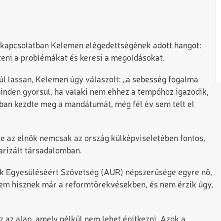
el kapcsolatban Kelemen elégedettségének adott hangot:
teni a problémákat és keresi a megoldásokat.
úl lassan, Kelemen úgy válaszolt: „a sebesség fogalma
minden gyorsul, ha valaki nem ehhez a tempóhoz igazodik,
sban kezdte meg a mandátumát, még fél év sem telt el
te az elnök nemcsak az ország külképviseletében fontos,
arizált társadalomban.
ok Egyesüléséért Szövetség (AUR) népszerűsége egyre nő,
nem hisznek már a reformtörekvésekben, és nem érzik úgy,
 az alap, amely nélkül nem lehet építkezni. Azok a