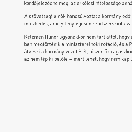
kérdőjeleződne meg, az erkölcsi hitelessége anná
A szövetségi elnök hangsúlyozta: a kormány eddig
intézkedés, amely ténylegesen rendszerszintű vá
Kelemen Hunor ugyanakkor nem tart attól, hogy
ben megtörténik a miniszterelnöki rotáció, és a
átveszi a kormány vezetését, hiszen ők ragaszkod
az nem lép ki belőle – mert lehet, hogy nem kap 