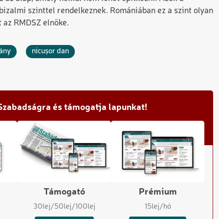
bizalmi szinttel rendelkeznek. Romániában ez a szint olyan
tt az RMDSZ elnöke.
ány
nicușor dan
 Szabadságra és támogatja lapunkat!
Támogató
Prémium
30
lej
/50
lej
/100
lej
15
lej/hó