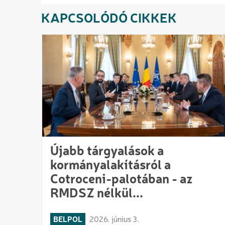
KAPCSOLÓDÓ CIKKEK
Újabb tárgyalások a
kormányalakításról a
Cotroceni-palotában - az
RMDSZ nélkül...
BELPOL
2026. június 3.