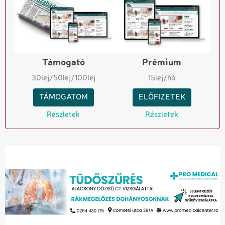
Támogató
Prémium
30
lej
/50
lej
/100
lej
15
lej/hó
TÁMOGATOM
ELŐFIZETEK
Részletek
Részletek