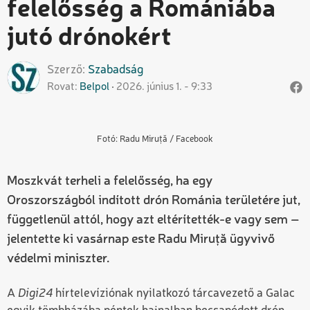
felelősség a Romániába
jutó drónokért
Szerző
Szabadság
Rovat
Belpol
2026. június 1. - 9:33
Fotó: Radu Miruță / Facebook
Moszkvát terheli a felelősség, ha egy
Oroszországból indított drón Románia területére jut,
függetlenül attól, hogy azt eltérítették-e vagy sem –
jelentette ki vasárnap este Radu Miruță ügyvivő
védelmi miniszter.
A
Digi24
hírtelevíziónak nyilatkozó tárcavezető a Galac