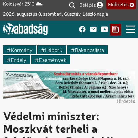
Ugrás
Belépés
Kolozsvár 25°C
Előfizetés
Felhasználói fiók me
a
2026. augusztus 8. szombat , Gusztáv, László napja
tartalomra
Kormány
Háború
Bakancslista
Erdély
Események
Hirdetés
Védelmi miniszter:
Moszkvát terheli a