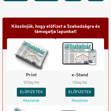
Köszönjük, hogy előfizet a Szabadságra és
támogatja lapunkat!
Print
e-Stand
125
lej/hó
55
lej/hó
ELŐFIZETEK
ELŐFIZETEK
Részletek
Részletek