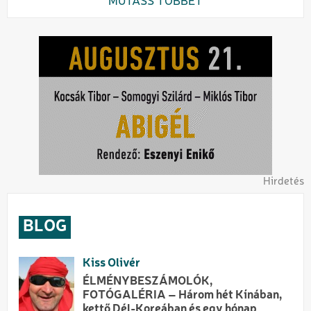
MUTASS TÖBBET
Hirdetés
BLOG
Kiss Olivér
ÉLMÉNYBESZÁMOLÓK,
FOTÓGALÉRIA – Három hét Kínában,
kettő Dél-Koreában és egy hónap