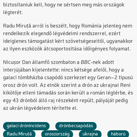
biztosítaniuk kell, hogy ne sértsen meg más országok
légterét.
Radu Miruță arról is beszélt, hogy Románia jelenleg nem
rendelkezik elegendő légvédelmi rendszerrel, ezért
ideiglenes támogatást kért szövetségeseitől, ugyanakkor
az ilyen eszközök átcsoportosítása időigényes folyamat.
Nicușor Dan államfő szombaton a
BBC
-nek adott
interjújában kijelentette: nincs kétsége afelől, hogy a
galaci tömbházba csapódó szerkezet egy Geran–2 típusú
orosz drón volt. Az elnök szerint a drón az ukrajnai Reni
kikötője elleni támadás során került a román légtérbe, és
egy 43 drónból álló raj részeként repült, pályáját pedig
az ukrán légvédelem térítette el.
galaci drónincidens
drónbecsapódás
Radu Miruță
oroszország
ukrajna
háború