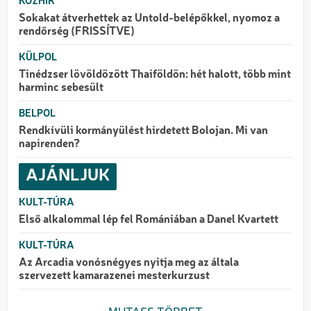
KÖZHÍR
Sokakat átverhettek az Untold-belépőkkel, nyomoz a
rendőrség (FRISSÍTVE)
KÜLPOL
Tinédzser lövöldözött Thaiföldön: hét halott, több mint
harminc sebesült
BELPOL
Rendkívüli kormányülést hirdetett Bolojan. Mi van
napirenden?
AJÁNLJUK
KULT-TÚRA
Első alkalommal lép fel Romániában a Danel Kvartett
KULT-TÚRA
Az Arcadia vonósnégyes nyitja meg az általa
szervezett kamarazenei mesterkurzust