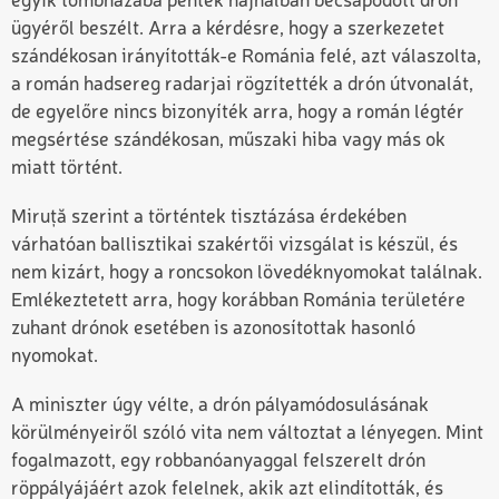
egyik tömbházába péntek hajnalban becsapódott drón
ügyéről beszélt. Arra a kérdésre, hogy a szerkezetet
szándékosan irányították-e Románia felé, azt válaszolta,
a román hadsereg radarjai rögzítették a drón útvonalát,
de egyelőre nincs bizonyíték arra, hogy a román légtér
megsértése szándékosan, műszaki hiba vagy más ok
miatt történt.
Miruță szerint a történtek tisztázása érdekében
várhatóan ballisztikai szakértői vizsgálat is készül, és
nem kizárt, hogy a roncsokon lövedéknyomokat találnak.
Emlékeztetett arra, hogy korábban Románia területére
zuhant drónok esetében is azonosítottak hasonló
nyomokat.
A miniszter úgy vélte, a drón pályamódosulásának
körülményeiről szóló vita nem változtat a lényegen. Mint
fogalmazott, egy robbanóanyaggal felszerelt drón
röppályájáért azok felelnek, akik azt elindították, és