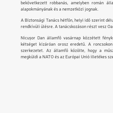
bekövetkezett robbanás, amelyben román ál
alapokmányának és a nemzetközi jognak.
A Biztonsági Tanács hétfőn, helyi idő szerint dél
rendkívüli ülésre. A tanácskozáson részt vesz O
Nicușor Dan államfő vasárnap közzétett fényk
kétséget kizáróan orosz eredetű. A roncsokon 
szerkezetet. Az államfő közölte, hogy a műsz
megküldi a NATO és az Európai Unió illetékes sz