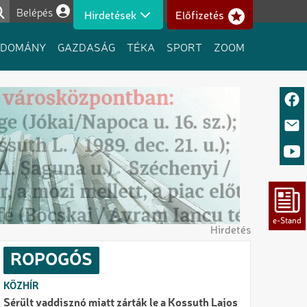
Belépés
Hirdetések
Előfizetés
Felhasználói fiók menüje
UDOMÁNY
GAZDASÁG
TÉKA
SPORT
ZOOM
Hirdetés
ROPOGÓS
KÖZHÍR
Sérült vaddisznó miatt zárták le a Kossuth Lajos