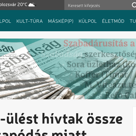
olozsvár 20°C
LPOL
KULT-TÚRA
MÁSKÉP(P)
KÜLPOL
ÉLETMÓD
T
ülést hívtak össze