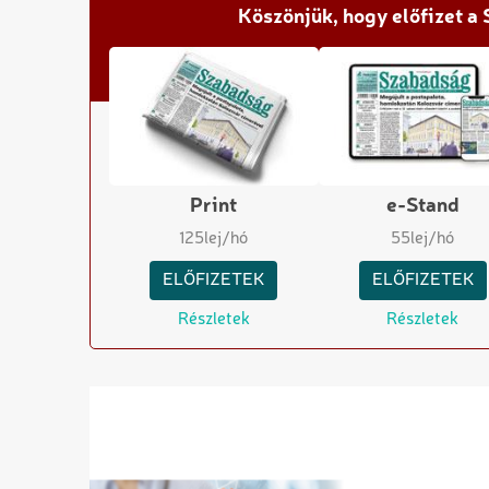
Köszönjük, hogy előfizet a
Print
e-Stand
125
lej/hó
55
lej/hó
ELŐFIZETEK
ELŐFIZETEK
Részletek
Részletek