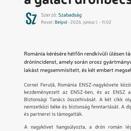
a galaci drónbec
Szerző
Szabadság
Rovat
Belpol
2026. június 1. - 11:02
Románia kérésére hétfőn rendkívüli ülésen t
drónincidenst, amely során orosz gyártmányú
lakást megsemmisített, és két embert megseb
Cornel Feruță, Románia ENSZ-nagykövete közölt
kezdeményezett az ENSZ-ben, és az ENSZ al
Biztonsági Tanács összehívását. A két cikk ol
nemzetközi béke és biztonság fenntartását. A 
és partnerei is támogatták.
A nagykövet hangsúlyozta, a drón román lég