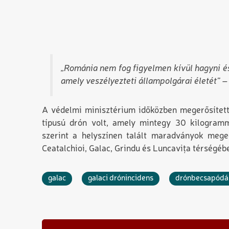
„Románia nem fog figyelmen kívül hagyni és
amely veszélyezteti állampolgárai életét” –
A védelmi minisztérium időközben megerősítet
típusú drón volt, amely mintegy 30 kilogramm
szerint a helyszínen talált maradványok meg
Ceatalchioi, Galac, Grindu és Luncavița térségébe
galac
galaci drónincidens
drónbecsapódá