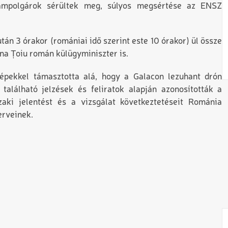
lampolgárok sérültek meg, súlyos megsértése az ENSZ
után 3 órakor (romániai idő szerint este 10 órakor) ül össze
ana Țoiu román külügyminiszter is.
épekkel támasztotta alá, hogy a Galacon lezuhant drón
található jelzések és feliratok alapján azonosították a
aki jelentést és a vizsgálat következtetéseit Románia
erveinek.