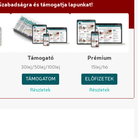
 Szabadságra és támogatja lapunkat!
Támogató
Prémium
30
lej
/50
lej
/100
lej
15
lej/hó
TÁMOGATOM
ELŐFIZETEK
Részletek
Részletek