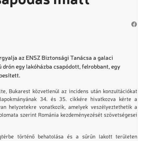
sapódás miatt
árgyalja az ENSZ Biztonsági Tanácsa a galaci
 drón egy lakóházba csapódott, felrobbant, egy
esített.
e, Bukarest közvetlenül az incidens után konzultációkat
apokmányának 34. és 35. cikkére hivatkozva kérte a
yan helyzetekre vonatkozik, amelyek veszélyeztethetik a
diplomata szerint Románia kezdeményezését szövetségesei
térbe történő behatolása és a sűrűn lakott területen