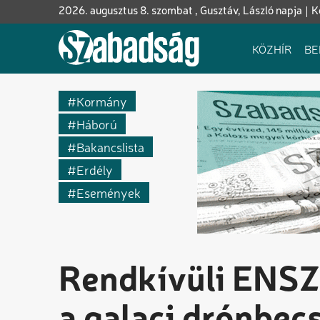
Ugrás
2026. augusztus 8. szombat , Gusztáv, László napja
K
a
tartalomra
Fő
KÖZHÍR
BE
navigáció
Kormány
Háború
Bakancslista
Erdély
Események
Rendkívüli ENSZ-