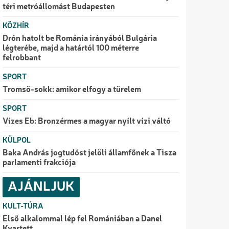
téri metróállomást Budapesten
KÖZHÍR
Drón hatolt be Románia irányából Bulgária
légterébe, majd a határtól 100 méterre
felrobbant
SPORT
Tromsö-sokk: amikor elfogy a türelem
SPORT
Vizes Eb: Bronzérmes a magyar nyílt vízi váltó
KÜLPOL
Baka András jogtudóst jelöli államfőnek a Tisza
parlamenti frakciója
AJÁNLJUK
KULT-TÚRA
Első alkalommal lép fel Romániában a Danel