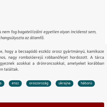
 nem fog bagatellizálni egyetlen olyan incidenst sem,
 hangsúlyozta az államfő.
te, hogy a becsapódó eszköz orosz gyártmányú, kamikaze
os, nagy rombolóerejű robbanófejet hordozott. A tárca
egyeznek azokkal a drónroncsokkal, amelyeket korábban
n találtak.
s
ensz
oroszország
ukrajna
háború