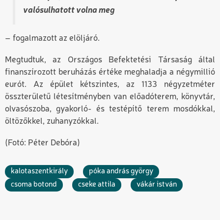
valósulhatott volna meg
– fogalmazott az elöljáró.
Megtudtuk, az Országos Befektetési Társaság által
finanszírozott beruházás értéke meghaladja a négymillió
eurót. Az épület kétszintes, az 1133 négyzetméter
összterületű létesítményben van előadóterem, könyvtár,
olvasószoba, gyakorló- és testépítő terem mosdókkal,
öltözőkkel, zuhanyzókkal.
(Fotó: Péter Debóra)
kalotaszentkirály
póka andrás györgy
csoma botond
cseke attila
vákár istván