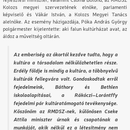
fejlesztési miniszter, valamint Csoma Botond, az RMDSZ
Kolozs megyei szervezetének elnöke, parlamenti
képviselő és Vákár István, a Kolozs Megyei Tanács
alelnöke. Az esemény házigazdája, Póka András György
polgármester kijelentette: aki falun kultúrházat avat, az
áldoz a műveltség oltárán.
Az emberiség az ókortól kezdve tudta, hogy a
kultúra a társadalom nélkülözhetetlen része.
Erdély földje is mindig a kultúra, a többnyelvű
kultúrák fellegvára volt. Gondoskodtak erről
fejedelmeink, Báthory és Bethlen
iskolaalapításai, a Rákóczi–Lorántffy
fejedelmi pár kultúratámogató tevékenysége.
Köszönöm az RMDSZ-nek, különösen Cseke
Attila miniszter úrnak és csapatának a
munkáját, akik nélkül ez a létesítmény nem