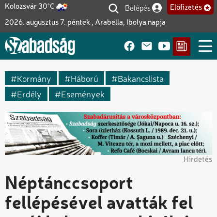
Ugrás
Belépés
Kolozsvár 30°C
Előfizetés
Felhasználói fiók me
a
2026. augusztus 7. péntek , Arabella, Ibolya napja
tartalomra
Kormány
Háború
Bakancslista
Erdély
Események
Hirdetés
Néptánccsoport
fellépésével avatták fel