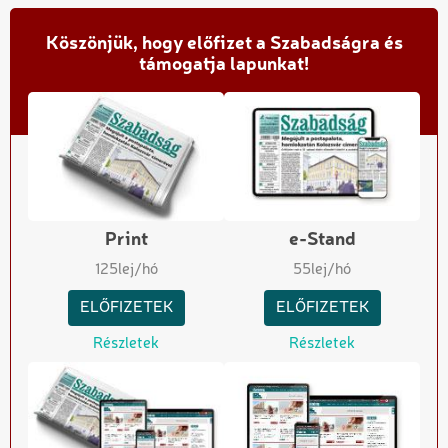
Köszönjük, hogy előfizet a Szabadságra és
támogatja lapunkat!
Print
e-Stand
125
lej/hó
55
lej/hó
ELŐFIZETEK
ELŐFIZETEK
Részletek
Részletek