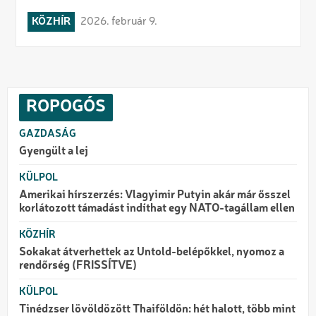
KÖZHÍR
2026. február 9.
ROPOGÓS
GAZDASÁG
Gyengült a lej
KÜLPOL
Amerikai hírszerzés: Vlagyimir Putyin akár már ősszel
korlátozott támadást indíthat egy NATO-tagállam ellen
KÖZHÍR
Sokakat átverhettek az Untold-belépőkkel, nyomoz a
rendőrség (FRISSÍTVE)
KÜLPOL
Tinédzser lövöldözött Thaiföldön: hét halott, több mint