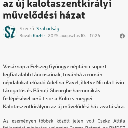
az új kalotaszentkirályi
művelődési házat
Szerző
Szabadság
Rovat
Közhír
2025. augusztus 10. - 17:26
Vasárnap a Felszeg Gyöngye néptánccsoport
legfiatalabb táncosainak, továbbá a román
népdalokat előadó Adelina Pavel, illetve Nicola Liviu
tárogatós és Bănuți Gheorghe harmonikás
fellépésével került sor a Kolozs megyei
Kalotaszentkirályon az új művelődési ház avatására.
Az eseményen többek között jelen volt Cseke Attila