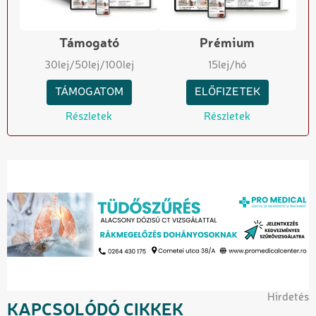
Támogató
Prémium
30
lej
/50
lej
/100
lej
15
lej/hó
TÁMOGATOM
ELŐFIZETEK
Részletek
Részletek
Hirdetés
KAPCSOLÓDÓ CIKKEK