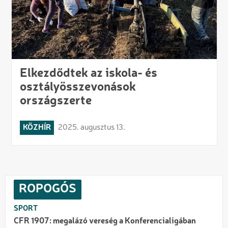
Elkezdődtek az iskola- és
osztályösszevonások
országszerte
KÖZHÍR
2025. augusztus 13.
ROPOGÓS
SPORT
CFR 1907: megalázó vereség a Konferencialigában