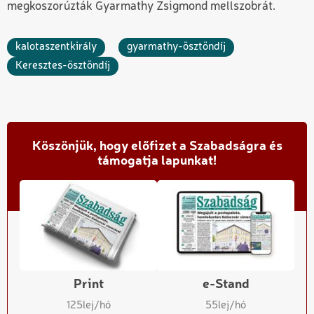
megkoszorúzták Gyarmathy Zsigmond mellszobrát.
kalotaszentkirály
gyarmathy-ösztöndíj
Keresztes-ösztöndíj
Köszönjük, hogy előfizet a Szabadságra és
támogatja lapunkat!
Print
e-Stand
125
lej/hó
55
lej/hó