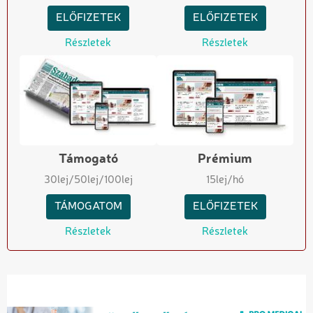
ELŐFIZETEK
ELŐFIZETEK
Részletek
Részletek
Támogató
Prémium
30
lej
/50
lej
/100
lej
15
lej/hó
TÁMOGATOM
ELŐFIZETEK
Részletek
Részletek