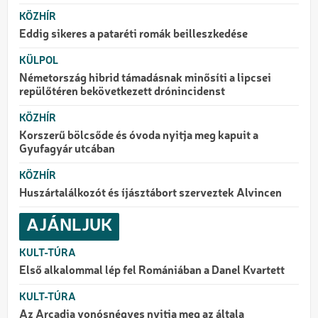
KÖZHÍR
Eddig sikeres a pataréti romák beilleszkedése
KÜLPOL
Németország hibrid támadásnak minősíti a lipcsei
repülőtéren bekövetkezett drónincidenst
KÖZHÍR
Korszerű bölcsőde és óvoda nyitja meg kapuit a
Gyufagyár utcában
KÖZHÍR
Huszártalálkozót és íjásztábort szerveztek Alvincen
AJÁNLJUK
KULT-TÚRA
Első alkalommal lép fel Romániában a Danel Kvartett
KULT-TÚRA
Az Arcadia vonósnégyes nyitja meg az általa