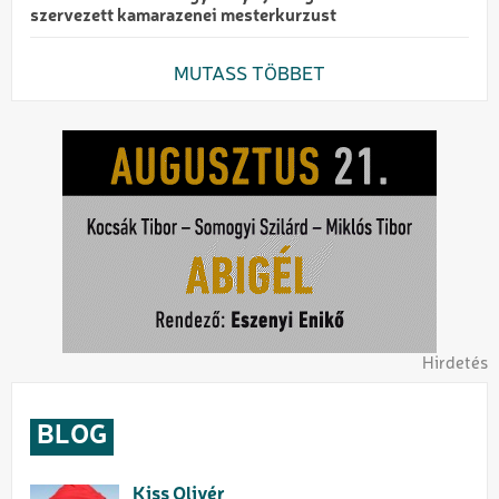
szervezett kamarazenei mesterkurzust
MUTASS TÖBBET
Hirdetés
BLOG
Kiss Olivér