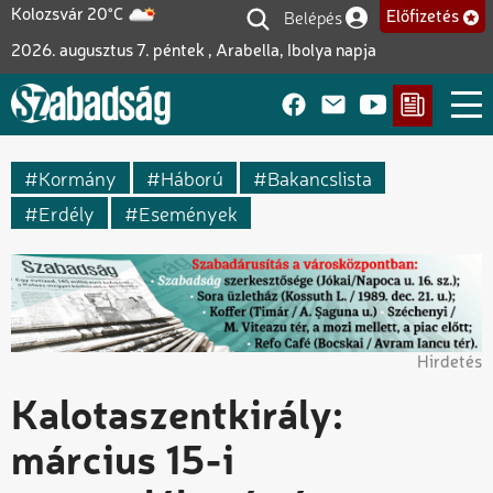
Ugrás
Belépés
Kolozsvár 20°C
Előfizetés
Felhasználói fiók me
a
2026. augusztus 7. péntek , Arabella, Ibolya napja
tartalomra
Kormány
Háború
Bakancslista
Erdély
Események
Hirdetés
Kalotaszentkirály:
március 15-i