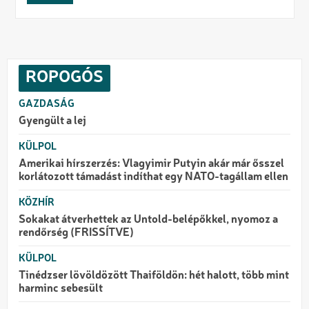
ROPOGÓS
GAZDASÁG
Gyengült a lej
KÜLPOL
Amerikai hírszerzés: Vlagyimir Putyin akár már ősszel
korlátozott támadást indíthat egy NATO-tagállam ellen
KÖZHÍR
Sokakat átverhettek az Untold-belépőkkel, nyomoz a
rendőrség (FRISSÍTVE)
KÜLPOL
Tinédzser lövöldözött Thaiföldön: hét halott, több mint
harminc sebesült