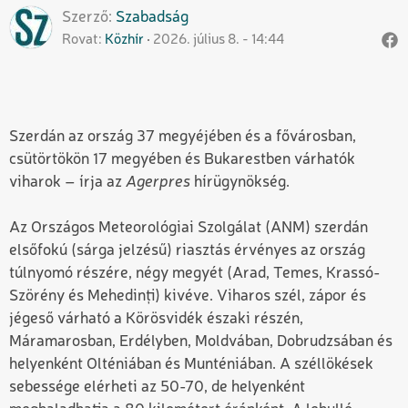
Szerző
Szabadság
Rovat
Közhír
2026. július 8. - 14:44
Szerdán az ország 37 megyéjében és a fővárosban,
csütörtökön 17 megyében és Bukarestben várhatók
viharok – írja az
Agerpres
hírügynökség.
Az Országos Meteorológiai Szolgálat (ANM) szerdán
elsőfokú (sárga jelzésű) riasztás érvényes az ország
túlnyomó részére, négy megyét (Arad, Temes, Krassó-
Szörény és Mehedinți) kivéve. Viharos szél, zápor és
jégeső várható a Körösvidék északi részén,
Máramarosban, Erdélyben, Moldvában, Dobrudzsában és
helyenként Olténiában és Munténiában. A széllökések
sebessége elérheti az 50-70, de helyenként