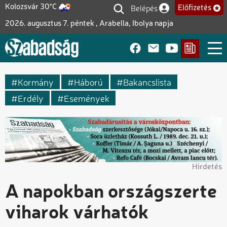
Ugrás
Belépés
Kolozsvár 30°C
Előfizetés
Felhasználói fiók me
a
2026. augusztus 7. péntek , Arabella, Ibolya napja
tartalomra
Kormány
Háború
Bakancslista
Erdély
Események
Hirdetés
A napokban országszerte
viharok várhatók