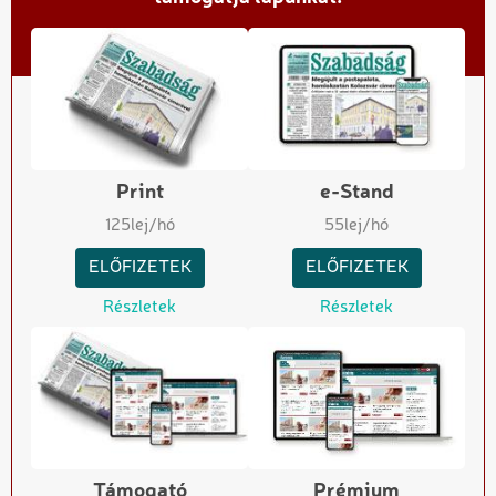
Print
e-Stand
125
lej/hó
55
lej/hó
ELŐFIZETEK
ELŐFIZETEK
Részletek
Részletek
Támogató
Prémium