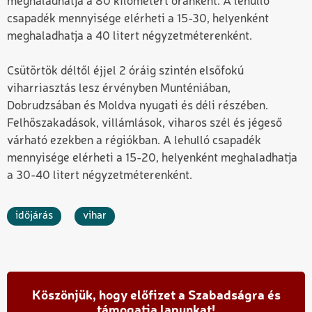
meghaladhatja a 80 kilométert óránként. A lehulló
csapadék mennyisége elérheti a 15-30, helyenként
meghaladhatja a 40 litert négyzetméterenként.
Csütörtök déltől éjjel 2 óráig szintén elsőfokú
viharriasztás lesz érvényben Munténiában,
Dobrudzsában és Moldva nyugati és déli részében.
Felhőszakadások, villámlások, viharos szél és jégeső
várható ezekben a régiókban. A lehulló csapadék
mennyisége elérheti a 15-20, helyenként meghaladhatja
a 30-40 litert négyzetméterenként.
időjárás
vihar
Köszönjük, hogy előfizet a Szabadságra és
támogatja lapunkat!