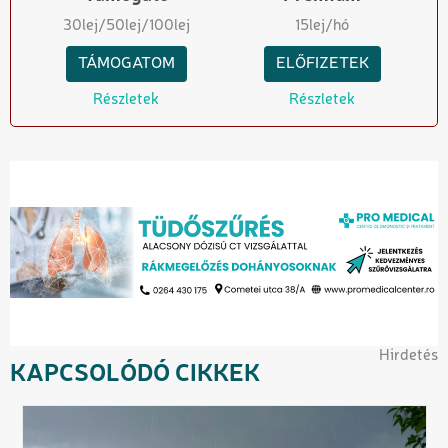
30
lej
/50
lej
/100
lej
15
lej/hó
TÁMOGATOM
ELŐFIZETEK
Részletek
Részletek
Hirdetés
KAPCSOLÓDÓ CIKKEK