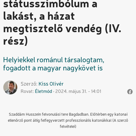
státusszimbólum a
lakást, a házat
megtisztelő vendég (IV.
rész)
Helyiekkel románul társalogtam,
fogadott a magyar nagykövet is
Szerző
Kiss
Olivér
Rovat
Életmód
2024. május 31. - 14:01
Szaddám Husszein felvonulási tere Bagdadban. Előtérben egy katonai
ellenőrző pont állig felfegyverzett professzionális katonákkal (A szerző
felvételei)