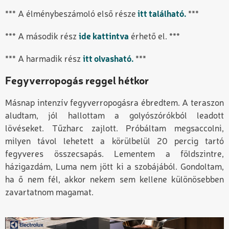
*** A élménybeszámoló első része
itt található.
***
*** A második rész
ide kattintva
érhető el. ***
*** A harmadik rész
itt olvasható.
***
Fegyverropogás reggel hétkor
Másnap intenzív fegyverropogásra ébredtem. A teraszon
aludtam, jól hallottam a golyószórókból leadott
lövéseket. Tűzharc zajlott. Próbáltam megsaccolni,
milyen távol lehetett a körülbelül 20 percig tartó
fegyveres összecsapás. Lementem a földszintre,
házigazdám, Luma nem jött ki a szobájából. Gondoltam,
ha ő nem fél, akkor nekem sem kellene különösebben
zavartatnom magamat.