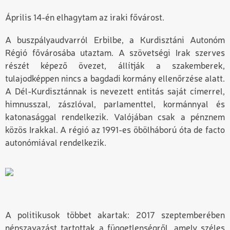
Április 14-én elhagytam az iraki fővárost.
A buszpályaudvarról Erbilbe, a Kurdisztáni Autonóm
Régió főváro­sába utaztam. A szövetségi Irak szerves
részét képező övezet, állítják a szakemberek,
tulajodképpen nincs a bagdadi kormány ellenőrzése alatt.
A Dél-Kurdisztánnak is nevezett entitás saját címerrel,
himnusszal, zászlóval, parlamenttel, kormánnyal és
katonasággal rendelkezik. Valójában csak a pénznem
közös Irakkal. A régió az 1991-es öbölháború óta de facto
autonómiával rendelkezik.
A politikusok többet akartak: 2017 szeptemberében
népszavazást tartottak a függetlenségről, amely széles