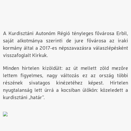
A Kurdisztáni Autonóm Régió tényleges fővárosa Erbíl,
saját alkotmánya szerinti de jure fővárosa az iraki
kormány által a 2017-es népszavazásra válaszlépésként
visszafoglalt Kirkuk.
Minden hirtelen kizöldült: az út mellett zöld mezőre
lettem figyelmes, nagy változás ez az ország többi
részének sivatagos kinézetéhez képest. Hirtelen
nyugtalanság lett úrrá a kocsiban ülőkön: közeledett a
kurdisztáni „határ”.