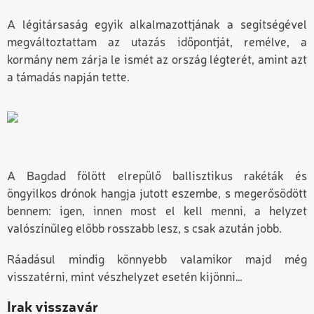
A légitársaság egyik alkalmazottjának a segítségével
megváltoztattam az utazás időpontját, remélve, a
kormány nem zárja le ismét az ország légterét, amint azt
a támadás napján tette.
A Bagdad fölött elrepülő ballisztikus rakéták és
öngyilkos drónok hangja jutott eszembe, s megerősödött
bennem: igen, innen most el kell menni, a helyzet
valószínűleg előbb rosszabb lesz, s csak azután jobb.
Ráadásul mindig könnyebb valamikor majd még
visszatérni, mint vészhelyzet esetén kijönni…
Irak visszavár