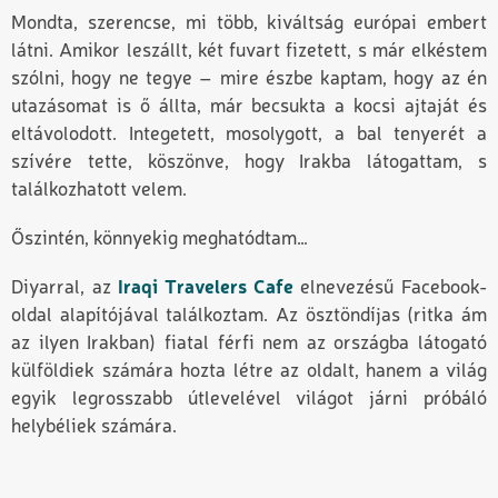
Mondta, szerencse, mi több, kiváltság európai embert
látni. Amikor leszállt, két fuvart fizetett, s már elkéstem
szólni, hogy ne tegye – mire észbe kaptam, hogy az én
utazásomat is ő állta, már becsukta a kocsi ajtaját és
eltávolodott. Integetett, mosolygott, a bal tenyerét a
szívére tette, köszönve, hogy Irakba látogattam, s
találkozhatott velem.
Őszintén, könnyekig meghatódtam…
Diyarral, az
Iraqi Travelers Cafe
elnevezésű Facebook-
oldal alapítójával találkoztam. Az ösztöndíjas (ritka ám
az ilyen Irakban) fiatal férfi nem az országba látogató
külföldiek számára hozta létre az oldalt, hanem a világ
egyik legrosszabb útlevelével világot járni próbáló
helybéliek számára.