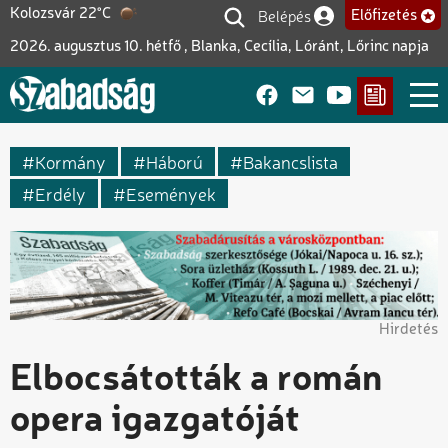
Ugrás
Belépés
Kolozsvár 22°C
Előfizetés
Felhasználói fiók me
a
2026. augusztus 10. hétfő , Blanka, Cecília, Lóránt, Lőrinc napja
tartalomra
Kormány
Háború
Bakancslista
Erdély
Események
Hirdetés
Elbocsátották a román
opera igazgatóját