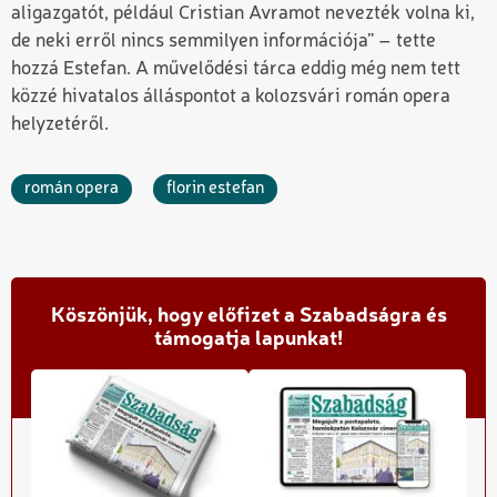
aligazgatót, például Cristian Avramot nevezték volna ki,
de neki erről nincs semmilyen információja” – tette
hozzá Estefan. A művelődési tárca eddig még nem tett
közzé hivatalos álláspontot a kolozsvári román opera
helyzetéről.
román opera
florin estefan
Köszönjük, hogy előfizet a Szabadságra és
támogatja lapunkat!