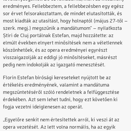
eredményes. Fellebbeztem, a fellebbezésben egy egész
sor érvet felsorakoztattam, de mindet elutasították, és
most kiadták az utasítást, hogy holnaptól (május 27-től –
szerk. megj.) megszűnik a mandátumom” – nyilatkozta
Știri de Cluj portálnak Estefan, majd hozzátette: az
elmúlt években elnyert minősítések nem a véletlennek
köszönhetőek, és az opera eredményei egyrészt
visszaigazolják az eddigi jó minősítéseket, másrészt
pedig nem indokolják az igazgató menesztését.
Florin Estefan bírósági kereseteket nyújtott be az
értékelés eredményének, valamint a mandátuma
megszüntetéséről szóló rendeletnek a felfüggesztése
érdekében. Azt sem lehet tudni, hogy ezt követően ki
fogja vezetni ideiglenesen az operát.
„Egyelőre senkit nem értesítettek arról, ki veszi át az
opera vezetését. Az lett volna normális, ha az egyik