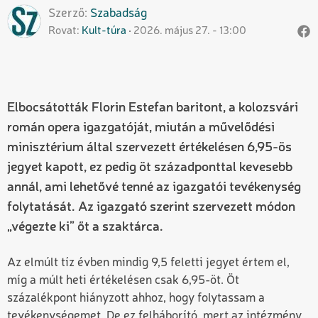
Szerző
Szabadság
Rovat
Kult-túra
2026. május 27. - 13:00
Elbocsátották Florin Estefan baritont, a kolozsvári
román opera igazgatóját, miután a művelődési
minisztérium által szervezett értékelésen 6,95-ös
jegyet kapott, ez pedig öt századponttal kevesebb
annál, ami lehetővé tenné az igazgatói tevékenység
folytatását. Az igazgató szerint szervezett módon
„végezte ki” őt a szaktárca.
Az elmúlt tíz évben mindig 9,5 feletti jegyet értem el,
míg a múlt heti értékelésen csak 6,95-öt. Öt
százalékpont hiányzott ahhoz, hogy folytassam a
tevékenységemet. De ez felháborító, mert az intézmény