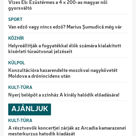
Vizes Eb: Ezüstérmes a 4 × 200-as magyar női
gyorsváltó
SPORT
Van edző vagy nincs edző? Marius Şumudică még vár
KÖZHÍR
Helyreállítják a fogyatékkal élők számára kialakított
kísérleti túraútvonal jelzéseit
KÜLPOL
Konzultációra hazarendelte moszkvai nagykövetét
Moldova a drónincidens után
KULT-TÚRA
Nyerj belépőt a színház A király halódik előadására!
AJÁNLJUK
KULT-TÚRA
A résztvevők koncertjei zárják az Arcadia kamarazenei
mesterkurzus hatodik kiadását