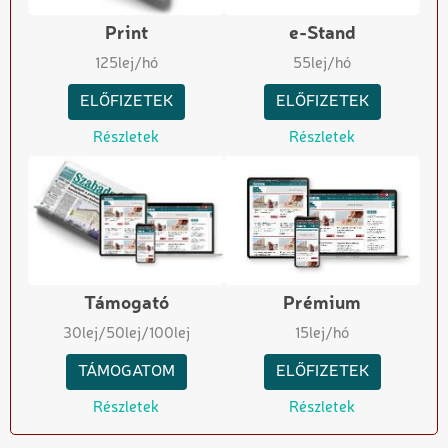
Print
e-Stand
125
lej/hó
55
lej/hó
ELŐFIZETEK
ELŐFIZETEK
Részletek
Részletek
Támogató
Prémium
30
lej
/50
lej
/100
lej
15
lej/hó
TÁMOGATOM
ELŐFIZETEK
Részletek
Részletek