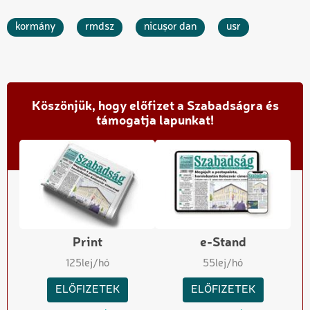
kormány
rmdsz
nicușor dan
usr
Köszönjük, hogy előfizet a Szabadságra és
támogatja lapunkat!
Print
e-Stand
125
lej/hó
55
lej/hó
ELŐFIZETEK
ELŐFIZETEK