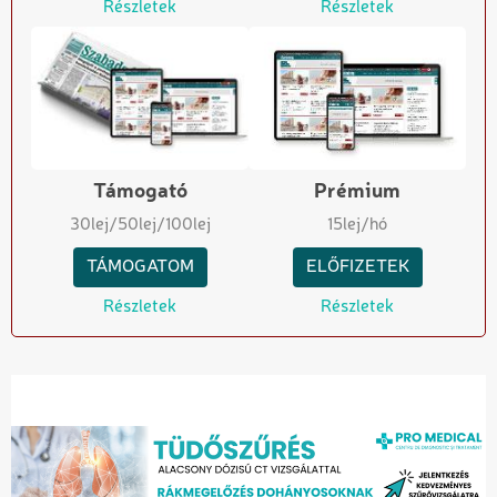
Részletek
Részletek
Támogató
Prémium
30
lej
/50
lej
/100
lej
15
lej/hó
TÁMOGATOM
ELŐFIZETEK
Részletek
Részletek