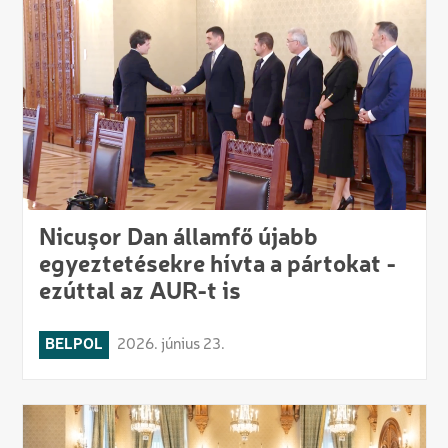
Nicuşor Dan államfő újabb
egyeztetésekre hívta a pártokat -
ezúttal az AUR-t is
BELPOL
2026. június 23.