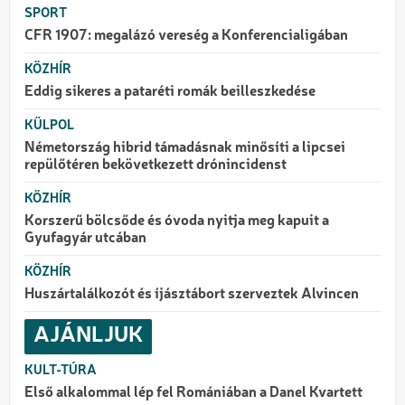
SPORT
CFR 1907: megalázó vereség a Konferencialigában
KÖZHÍR
Eddig sikeres a pataréti romák beilleszkedése
KÜLPOL
Németország hibrid támadásnak minősíti a lipcsei
repülőtéren bekövetkezett drónincidenst
KÖZHÍR
Korszerű bölcsőde és óvoda nyitja meg kapuit a
Gyufagyár utcában
KÖZHÍR
Huszártalálkozót és íjásztábort szerveztek Alvincen
AJÁNLJUK
KULT-TÚRA
Első alkalommal lép fel Romániában a Danel Kvartett