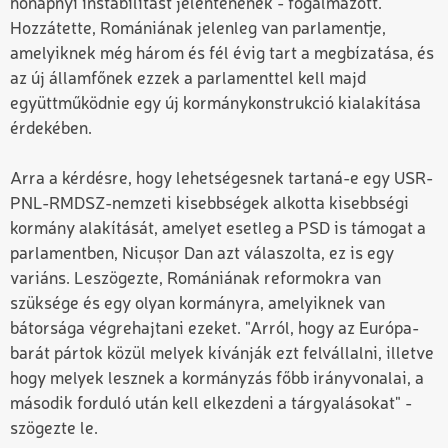
hónapnyi instabilitást jelentenének - fogalmazott.
Hozzátette, Romániának jelenleg van parlamentje,
amelyiknek még három és fél évig tart a megbízatása, és
az új államfőnek ezzek a parlamenttel kell majd
együttműködnie egy új kormánykonstrukció kialakítása
érdekében.
Arra a kérdésre, hogy lehetségesnek tartaná-e egy USR-
PNL-RMDSZ-nemzeti kisebbségek alkotta kisebbségi
kormány alakítását, amelyet esetleg a PSD is támogat a
parlamentben, Nicușor Dan azt válaszolta, ez is egy
variáns. Leszögezte, Romániának reformokra van
szüksége és egy olyan kormányra, amelyiknek van
bátorsága végrehajtani ezeket. "Arról, hogy az Európa-
barát pártok közül melyek kívánják ezt felvállalni, illetve
hogy melyek lesznek a kormányzás főbb irányvonalai, a
második forduló után kell elkezdeni a tárgyalásokat" -
szögezte le.