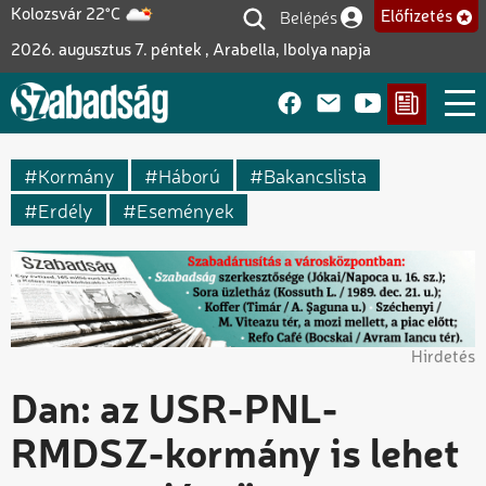
Ugrás
Belépés
Kolozsvár 22°C
Előfizetés
Felhasználói fiók me
a
2026. augusztus 7. péntek , Arabella, Ibolya napja
tartalomra
Kormány
Háború
Bakancslista
Erdély
Események
Hirdetés
Dan: az USR-PNL-
RMDSZ-kormány is lehet