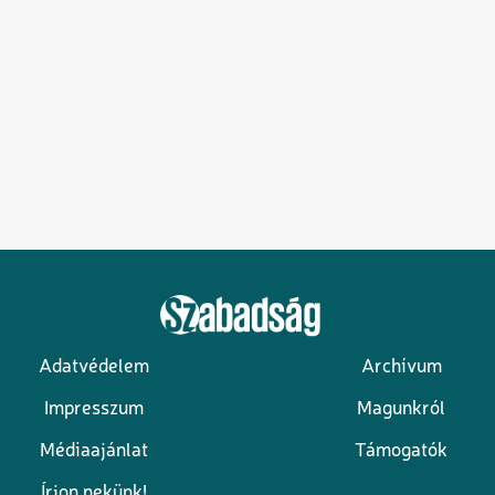
Adatvédelem
Archívum
Lábléc
Impresszum
Magunkról
Médiaajánlat
Támogatók
Írjon nekünk!