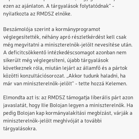
ezen az ajánlaton. A tárgyalások folytatódnak” -
nyilatkozta az RMDSZ elnöke.
Beszámolója szerint a kormányprogramot
véglegesítették, néhány apró részletkérdést kell csak
még megvitatni a miniszterelnök-jelölt nevesítése után.
A deficitcsökkentő intézkedéscsomagot azonban nem
sikerült még véglegesíteni, újabb tárgyalások
következnek róla, miután lejárt az államfő és a pártok
közötti konzultációsorozat. „Akkor tudunk haladni, ha
már van miniszterelnök-jelölt” - tette hozzá Kelemen.
Elmondta azt is: az RMDSZ támogatja liberális párt azon
javaslatát, hogy Ilie Bolojan legyen a miniszterelnök. Ha
pedig Bolojan kap kormányalakítási megbízást, várják a
miniszterelnök-jelölt meghívóját a további
tárgyalásokra.