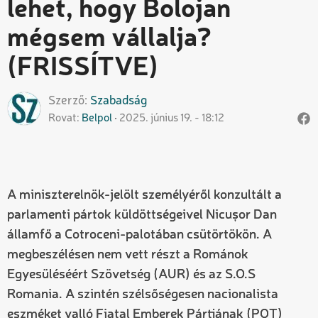
lehet, hogy Bolojan
mégsem vállalja?
(FRISSÍTVE)
Szerző
Szabadság
Rovat
Belpol
2025. június 19. - 18:12
A miniszterelnök-jelölt személyéről konzultált a
parlamenti pártok küldöttségeivel Nicușor Dan
államfő a Cotroceni-palotában csütörtökön. A
megbeszélésen nem vett részt a Románok
Egyesüléséért Szövetség (AUR) és az S.O.S
Romania. A szintén szélsőségesen nacionalista
eszméket valló Fiatal Emberek Pártjának (POT)