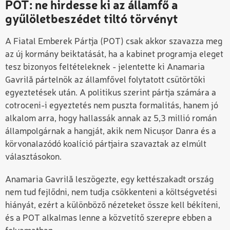
POT: ne hirdesse ki az államfő a
gyűlöletbeszédet tiltó törvényt
A Fiatal Emberek Pártja (POT) csak akkor szavazza meg
az új kormány beiktatását, ha a kabinet programja eleget
tesz bizonyos feltételeknek - jelentette ki Anamaria
Gavrilă pártelnök az államfővel folytatott csütörtöki
egyeztetések után. A politikus szerint pártja számára a
cotroceni-i egyeztetés nem puszta formalitás, hanem jó
alkalom arra, hogy hallassák annak az 5,3 millió román
állampolgárnak a hangját, akik nem Nicușor Danra és a
körvonalazódó koalíció pártjaira szavaztak az elmúlt
választásokon.
Anamaria Gavrilă leszögezte, egy kettészakadt ország
nem tud fejlődni, nem tudja csökkenteni a költségvetési
hiányát, ezért a különböző nézeteket össze kell békíteni,
és a POT alkalmas lenne a közvetítő szerepre ebben a