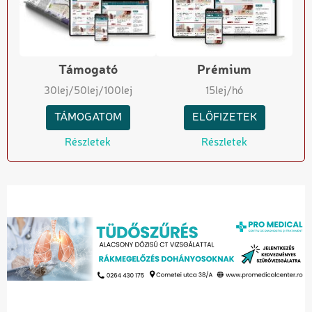
Támogató
Prémium
30
lej
/50
lej
/100
lej
15
lej/hó
TÁMOGATOM
ELŐFIZETEK
Részletek
Részletek