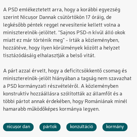
A PSD emlékeztetett arra, hogy a korábbi egyezség
szerint Nicușor Dannak csütörtökön 17 óráig, de
legkésőbb péntek reggel nevesítenie kellett volna a
miniszterelnök-jelöltet. “Sajnos PSD-n kívül álló okok
miatt ez már történik meg” - írták a közleményben,
hozzátéve, hogy ilyen körülmények között a helyzet
tisztázódásáig elhalasztják a belső vitát.
A párt azzal érvelt, hogy a deficitcsökkentő csomag és
miniszterelnök-jelölt hiányában a tagság nem szavazhat
a PSD kormányzati részvételéről. A közleményben
konstruktív hozzáállásra szólították az államfőt és a
többi pártot annak érdekében, hogy Romániának minél
hamarabb működőképes kormánya legyen.
nicușor dan
pártok
konzultáció
kormány