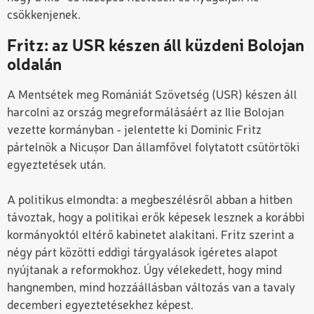
csökkenjenek.
Fritz: az USR készen áll küzdeni Bolojan
oldalán
A Mentsétek meg Romániát Szövetség (USR) készen áll
harcolni az ország megreformálásáért az Ilie Bolojan
vezette kormányban - jelentette ki Dominic Fritz
pártelnök a Nicușor Dan államfővel folytatott csütörtöki
egyeztetések után.
A politikus elmondta: a megbeszélésről abban a hitben
távoztak, hogy a politikai erők képesek lesznek a korábbi
kormányoktól eltérő kabinetet alakítani. Fritz szerint a
négy párt közötti eddigi tárgyalások ígéretes alapot
nyújtanak a reformokhoz. Úgy vélekedett, hogy mind
hangnemben, mind hozzáállásban változás van a tavaly
decemberi egyeztetésekhez képest.