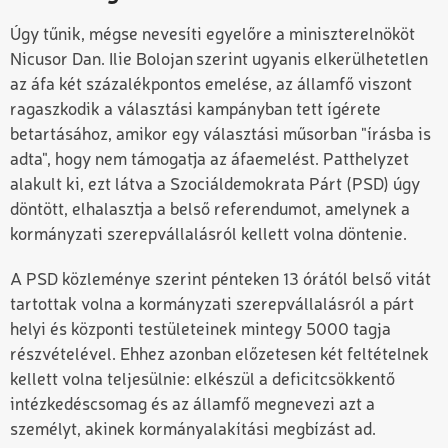
Úgy tűnik, mégse nevesíti egyelőre a miniszterelnököt
Nicusor Dan. Ilie Bolojan
szerint ugyanis elkerülhetetlen
az áfa két százalékpontos emelése, az államfő viszont
ragaszkodik a választási kampányban tett ígérete
betartásához, amikor egy választási műsorban "írásba is
adta", hogy nem támogatja az áfaemelést. Patthelyzet
alakult ki, ezt látva a Szociáldemokrata Párt (PSD) úgy
döntött, elhalasztja a belső referendumot, amelynek a
kormányzati szerepvállalásról kellett volna döntenie.
A PSD közleménye szerint pénteken 13 órától belső vitát
tartottak volna a kormányzati szerepvállalásról a párt
helyi és központi testületeinek mintegy 5000 tagja
részvételével. Ehhez azonban előzetesen két feltételnek
kellett volna teljesülnie: elkészül a deficitcsökkentő
intézkedéscsomag és az államfő megnevezi azt a
személyt, akinek kormányalakítási megbízást ad.