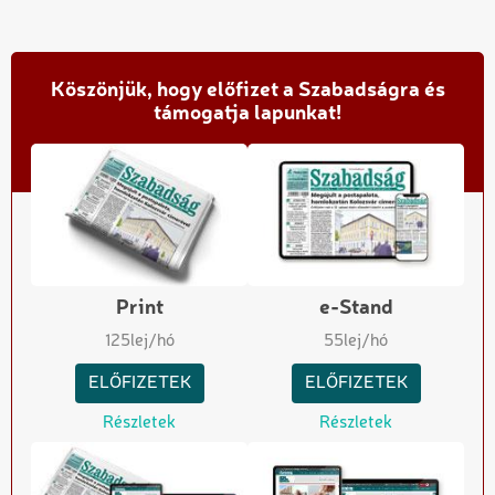
Köszönjük, hogy előfizet a Szabadságra és
támogatja lapunkat!
Print
e-Stand
125
lej/hó
55
lej/hó
ELŐFIZETEK
ELŐFIZETEK
Részletek
Részletek