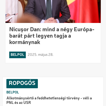
Nicuşor Dan: mind a négy Európa-
barát párt legyen tagja a
kormánynak
BELPOL
2025. május 28.
ROPOGÓS
BELPOL
Alkotmánysértő a feddhetetlenségi törvény - véli a
PNL és az USR