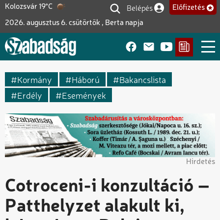
Ugrás
Belépés
Kolozsvár 19°C
Előfizetés
Felhasználói fiók me
a
2026. augusztus 6. csütörtök , Berta napja
tartalomra
Kormány
Háború
Bakancslista
Erdély
Események
Hirdetés
Cotroceni-i konzultáció –
Patthelyzet alakult ki,