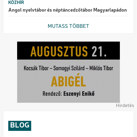
KÖZHÍR
Angol nyelvtábor és néptáncedzőtábor Magyarlapádon
MUTASS TÖBBET
Hirdetés
BLOG