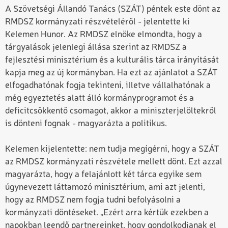
A Szövetségi Állandó Tanács (SZÁT) péntek este dönt az
RMDSZ kormányzati részvételéről - jelentette ki
Kelemen Hunor. Az RMDSZ elnöke elmondta, hogy a
tárgyalások jelenlegi állása szerint az RMDSZ a
fejlesztési minisztérium és a kulturális tárca irányítását
kapja meg az új kormányban. Ha ezt az ajánlatot a SZÁT
elfogadhatónak fogja tekinteni, illetve vállalhatónak a
még egyeztetés alatt álló kormányprogramot és a
deficitcsökkentő csomagot, akkor a miniszterjelöltekről
is dönteni fognak - magyarázta a politikus.
Kelemen kijelentette: nem tudja megígérni, hogy a SZÁT
az RMDSZ kormányzati részvétele mellett dönt. Ezt azzal
magyarázta, hogy a felajánlott két tárca egyike sem
úgynevezett láttamozó minisztérium, ami azt jelenti,
hogy az RMDSZ nem fogja tudni befolyásolni a
kormányzati döntéseket. „Ezért arra kértük ezekben a
napokban leendő partnereinket, hogy gondolkodjanak el