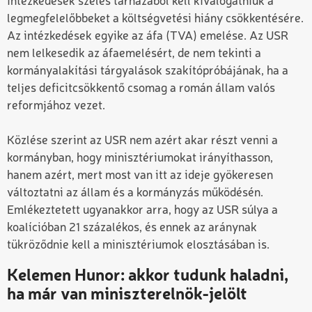
intézkedések széles tárházából kell kiválogatniuk a
legmegfelelőbbeket a költségvetési hiány csökkentésére.
Az intézkedések egyike az áfa (TVA) emelése. Az USR
nem lelkesedik az áfaemelésért, de nem tekinti a
kormányalakítási tárgyalások szakítópróbájának, ha a
teljes deficitcsökkentő csomag a román állam valós
reformjához vezet.
Közlése szerint az USR nem azért akar részt venni a
kormányban, hogy minisztériumokat irányíthasson,
hanem azért, mert most van itt az ideje gyökeresen
változtatni az állam és a kormányzás működésén.
Emlékeztetett ugyanakkor arra, hogy az USR súlya a
koalícióban 21 százalékos, és ennek az aránynak
tükröződnie kell a minisztériumok elosztásában is.
Kelemen Hunor: akkor tudunk haladni,
ha már van miniszterelnök-jelölt