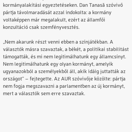
kormányalakítási egyeztetéseken. Dan Tanasă szóvivő
pártja távolmaradását azzal indokolta: a kormány
voltaképpen már megalakult, ezért az államfői
konzultáció csak szemfényvesztés.
„Nem akarunk részt venni ebben a színjátékban. A
választók másra szavaztak, a békét, a politikai stabilitást
támogatták, és mi nem legitimálhatunk egy államcsínyt.
Nem legitimálhatunk egy olyan kormányt, amelyik
ugyanazokból a személyekből áll, akik idáig juttatták az
országot” – fejtegette. Az AUR szóvivője közölte: pártja
nem fogja megszavazni a parlamentben az új kormányt,
mert a választók sem erre szavaztak.