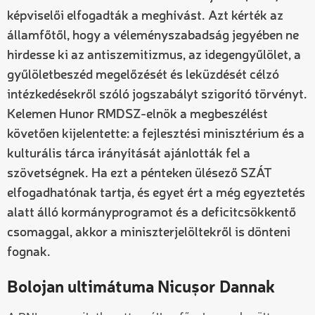
képviselői elfogadták a meghívást. Azt kérték az
államfőtől, hogy a véleményszabadság jegyében ne
hirdesse ki az antiszemitizmus, az idegengyűlölet, a
gyűlöletbeszéd megelőzését és leküzdését célzó
intézkedésekről szóló jogszabályt szigorító törvényt.
Kelemen Hunor RMDSZ-elnök a megbeszélést
követően kijelentette: a fejlesztési minisztérium és a
kulturális tárca irányítását ajánlották fel a
szövetségnek. Ha ezt a pénteken ülésező SZÁT
elfogadhatónak tartja, és egyet ért a még egyeztetés
alatt álló kormányprogramot és a deficitcsökkentő
csomaggal, akkor a miniszterjelöltekről is dönteni
fognak.
Bolojan ultimátuma Nicușor Dannak