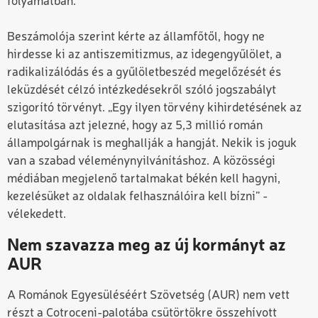
folyamatban.
Beszámolója szerint kérte az államfőtől, hogy ne
hirdesse ki az antiszemitizmus, az idegengyűlölet, a
radikalizálódás és a gyűlöletbeszéd megelőzését és
leküzdését célzó intézkedésekről szóló jogszabályt
szigorító törvényt. „Egy ilyen törvény kihirdetésének az
elutasítása azt jelezné, hogy az 5,3 millió román
állampolgárnak is meghallják a hangját. Nekik is joguk
van a szabad véleménynyilvánításhoz. A közösségi
médiában megjelenő tartalmakat békén kell hagyni,
kezelésüket az oldalak felhasználóira kell bízni” -
vélekedett.
Nem szavazza meg az új kormányt az
AUR
A Románok Egyesüléséért Szövetség (AUR) nem vett
részt a Cotroceni-palotába csütörtökre összehívott