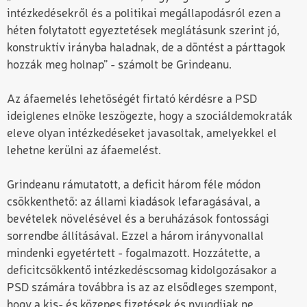
intézkedésekről és a politikai megállapodásról ezen a
héten folytatott egyeztetések meglátásunk szerint jó,
konstruktív irányba haladnak, de a döntést a párttagok
hozzák meg holnap” - számolt be Grindeanu.
Az áfaemelés lehetőségét firtató kérdésre a PSD
ideiglenes elnöke leszögezte, hogy a szociáldemokraták
eleve olyan intézkedéseket javasoltak, amelyekkel el
lehetne kerülni az áfaemelést.
Grindeanu rámutatott, a deficit három féle módon
csökkenthető: az állami kiadások lefaragásával, a
bevételek növelésével és a beruházások fontossági
sorrendbe állításával. Ezzel a három irányvonallal
mindenki egyetértett - fogalmazott. Hozzátette, a
deficitcsökkentő intézkedéscsomag kidolgozásakor a
PSD számára továbbra is az az elsődleges szempont,
hogy a kis- és közepes fizetések és nyugdíjak ne