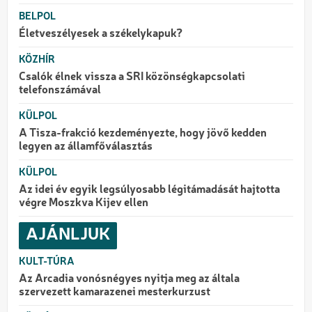
BELPOL
Életveszélyesek a székelykapuk?
KÖZHÍR
Csalók élnek vissza a SRI közönségkapcsolati
telefonszámával
KÜLPOL
A Tisza-frakció kezdeményezte, hogy jövő kedden
legyen az államfőválasztás
KÜLPOL
Az idei év egyik legsúlyosabb légitámadását hajtotta
végre Moszkva Kijev ellen
AJÁNLJUK
KULT-TÚRA
Az Arcadia vonósnégyes nyitja meg az általa
szervezett kamarazenei mesterkurzust