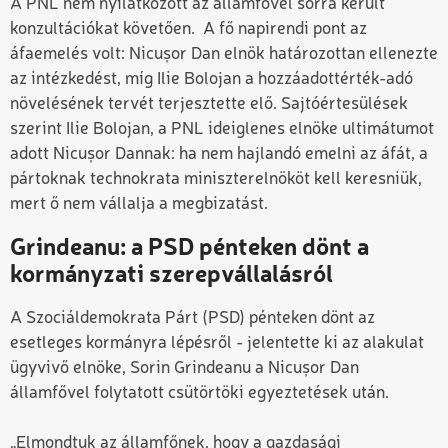
A PNL nem nyilatkozott az államfővel sorra került
konzultációkat követően. A fő napirendi pont az
áfaemelés volt: Nicușor Dan elnök határozottan ellenezte
az intézkedést, míg Ilie Bolojan a hozzáadottérték-adó
növelésének tervét terjesztette elő. Sajtóértesülések
szerint Ilie Bolojan, a PNL ideiglenes elnöke ultimátumot
adott Nicușor Dannak: ha nem hajlandó emelni az áfát, a
pártoknak technokrata miniszterelnököt kell keresniük,
mert ő nem vállalja a megbizatást.
Grindeanu: a PSD pénteken dönt a
kormányzati szerepvállalásról
A Szociáldemokrata Párt (PSD) pénteken dönt az
esetleges kormányra lépésről - jelentette ki az alakulat
ügyvivő elnöke, Sorin Grindeanu a Nicușor Dan
államfővel folytatott csütörtöki egyeztetések után.
„Elmondtuk az államfőnek, hogy a gazdasági