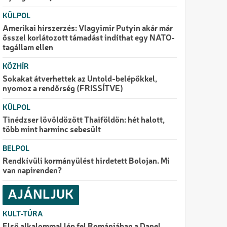
KÜLPOL
Amerikai hírszerzés: Vlagyimir Putyin akár már
ősszel korlátozott támadást indíthat egy NATO-
tagállam ellen
KÖZHÍR
Sokakat átverhettek az Untold-belépőkkel,
nyomoz a rendőrség (FRISSÍTVE)
KÜLPOL
Tinédzser lövöldözött Thaiföldön: hét halott,
több mint harminc sebesült
BELPOL
Rendkívüli kormányülést hirdetett Bolojan. Mi
van napirenden?
AJÁNLJUK
KULT-TÚRA