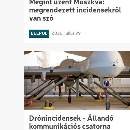
Megint üzent Moszkva:
megrendezett incidensekről
van szó
BELPOL
2026. július 29.
Drónincidensek - Állandó
kommunikációs csatorna