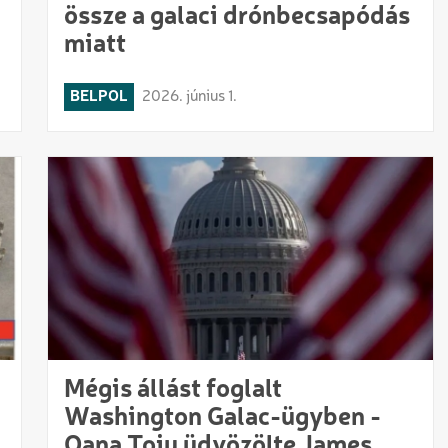
össze a galaci drónbecsapódás
miatt
BELPOL
2026. június 1.
Mégis állást foglalt
Washington Galac-ügyben -
Oana Țoiu üdvözölte James