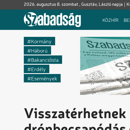
Ugrás
2026. augusztus 8. szombat , Gusztáv, László napja
K
a
tartalomra
Fő
KÖZHÍR
BE
navigáció
Kormány
Háború
Bakancslista
Erdély
Események
Visszatérhetnek 