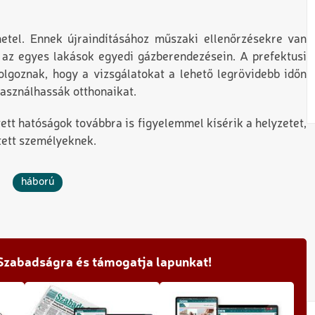
etel. Ennek újraindításához műszaki ellenőrzésekre van
az egyes lakások egyedi gázberendezésein. A prefektusi
dolgoznak, hogy a vizsgálatokat a lehető legrövidebb időn
használhassák otthonaikat.
tett hatóságok továbbra is figyelemmel kísérik a helyzetet,
ntett személyeknek.
háború
 Szabadságra és támogatja lapunkat!