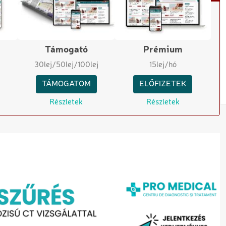
Támogató
Prémium
30
lej
/50
lej
/100
lej
15
lej/hó
TÁMOGATOM
ELŐFIZETEK
Részletek
Részletek