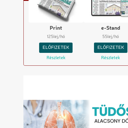
Print
e-Stand
125
lej/hó
55
lej/hó
ELŐFIZETEK
ELŐFIZETEK
Részletek
Részletek