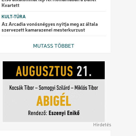
Első alkalommal lép fel Romániában a Danel
Kvartett
KULT-TÚRA
Az Arcadia vonósnégyes nyitja meg az általa
szervezett kamarazenei mesterkurzust
MUTASS TÖBBET
Hirdetés