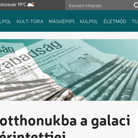
olozsvár 19°C
LPOL
KULT-TÚRA
MÁSKÉP(P)
KÜLPOL
ÉLETMÓD
T
otthonukba a galaci