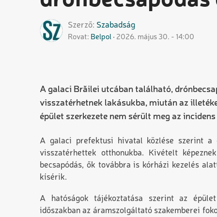
drónbecsapódás é
Szerző
Szabadság
Rovat
Belpol
2026. május 30. - 14:00
A galaci Brăilei utcában található, drónbecs
visszatérhetnek lakásukba, miután az illeték
épület szerkezete nem sérült meg az incidens
A galaci prefektusi hivatal közlése szerint a
visszatérhettek otthonukba. Kivételt képezne
becsapódás, ők továbbra is kórházi kezelés ala
kísérik.
A hatóságok tájékoztatása szerint az épület 
időszakban az áramszolgáltató szakemberei foko