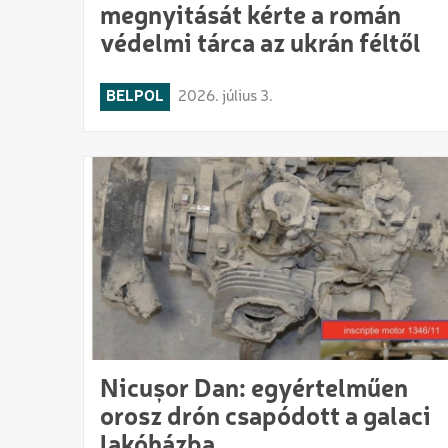
megnyitását kérte a román
védelmi tárca az ukrán féltől
BELPOL
2026. július 3.
Nicușor Dan: egyértelműen
orosz drón csapódott a galaci
lakóházba