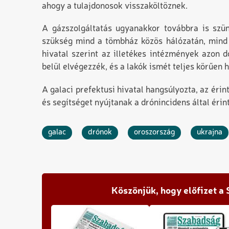
ahogy a tulajdonosok visszaköltöznek.
A gázszolgáltatás ugyanakkor továbbra is szün
szükség mind a tömbház közös hálózatán, mind 
hivatal szerint az illetékes intézmények azon 
belül elvégezzék, és a lakók ismét teljes körűen 
A galaci prefektusi hivatal hangsúlyozta, az érin
és segítséget nyújtanak a drónincidens által éri
galac
drónok
oroszország
ukrajna
Köszönjük, hogy előfizet a