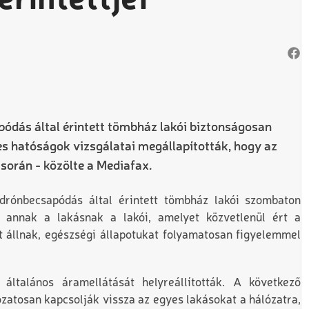
rintettjei
apódás által érintett tömbház lakói biztonságosan
es hatóságok vizsgálatai megállapították, hogy az
 során - közölte a Mediafax.
 drónbecsapódás által érintett tömbház lakói szombaton
k annak a lakásnak a lakói, amelyet közvetlenül ért a
tt állnak, egészségi állapotukat folyamatosan figyelemmel
általános áramellátását helyreállították. A következő
zatosan kapcsolják vissza az egyes lakásokat a hálózatra,