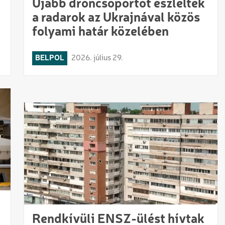
Újabb dróncsoportot észleltek
a radarok az Ukrajnával közös
folyami határ közelében
BELPOL
2026. július 29.
Rendkívüli ENSZ-ülést hívtak