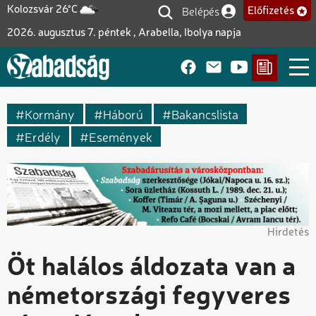
Ugrás
Belépés
Kolozsvár 26°C
Előfizetés
Felhasználói fiók me
a
2026. augusztus 7. péntek , Arabella, Ibolya napja
tartalomra
Kormány
Háború
Bakancslista
Erdély
Események
Hirdetés
Öt halálos áldozata van a
németországi fegyveres