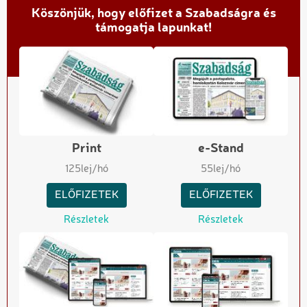
Köszönjük, hogy előfizet a Szabadságra és
támogatja lapunkat!
Print
e-Stand
125
lej/hó
55
lej/hó
ELŐFIZETEK
ELŐFIZETEK
Részletek
Részletek