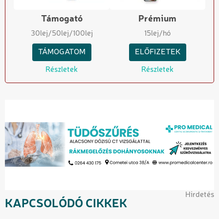
Támogató
Prémium
30
lej
/50
lej
/100
lej
15
lej/hó
TÁMOGATOM
ELŐFIZETEK
Részletek
Részletek
Hirdetés
KAPCSOLÓDÓ CIKKEK