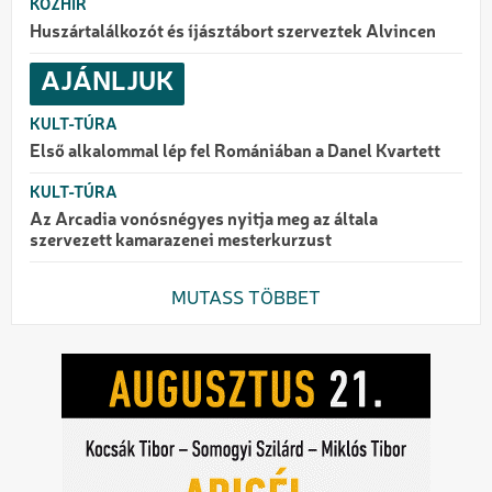
KÖZHÍR
Huszártalálkozót és íjásztábort szerveztek Alvincen
AJÁNLJUK
KULT-TÚRA
Első alkalommal lép fel Romániában a Danel Kvartett
KULT-TÚRA
Az Arcadia vonósnégyes nyitja meg az általa
szervezett kamarazenei mesterkurzust
MUTASS TÖBBET