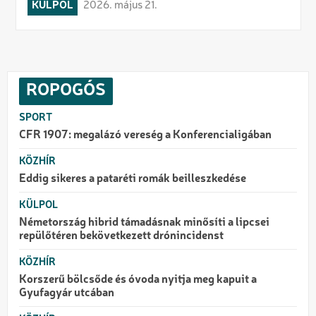
KÜLPOL
2026. május 21.
ROPOGÓS
SPORT
CFR 1907: megalázó vereség a Konferencialigában
KÖZHÍR
Eddig sikeres a pataréti romák beilleszkedése
KÜLPOL
Németország hibrid támadásnak minősíti a lipcsei
repülőtéren bekövetkezett drónincidenst
KÖZHÍR
Korszerű bölcsőde és óvoda nyitja meg kapuit a
Gyufagyár utcában