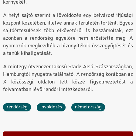
környékét.
A helyi sajtó szerint a lövöldözés egy belvárosi ifjúsági
központ közelében, illetve annak területén történt. Egyes
sajtóértesülések több elkövetőről is beszámoltak, ezt
azonban a rendőrség egyelőre nem erősítette meg. A
nyomozók megkezdték a bizonyítékok összegyűjtését és
a tanúk kihallgatását.
A mintegy ötvenezer lakosú Stade Alsó-Szászországban,
Hamburgtól nyugatra található. A rendőrség korábban az
X közösségi oldalon tett közzé figyelmeztetést a
folyamatban lévő rendőri intézkedésről.
rendőrség
lövöldözés
németország