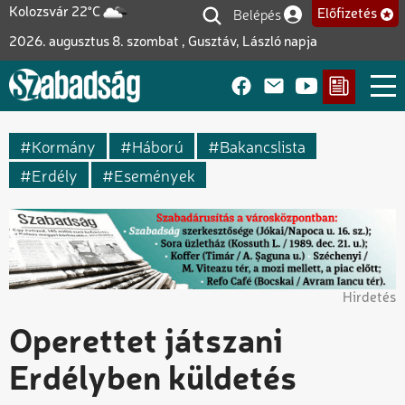
Ugrás
Belépés
Kolozsvár 22°C
Előfizetés
Felhasználói fiók me
a
2026. augusztus 8. szombat , Gusztáv, László napja
tartalomra
Kormány
Háború
Bakancslista
Erdély
Események
Hirdetés
Operettet játszani
Erdélyben küldetés