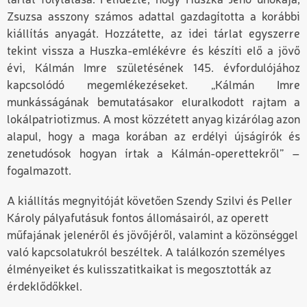
tárlat folytatása. Felidézte, hogy Huszka Jenő unokája,
Zsuzsa asszony számos adattal gazdagította a korábbi
kiállítás anyagát. Hozzátette, az idei tárlat egyszerre
tekint vissza a Huszka-emlékévre és készíti elő a jövő
évi, Kálmán Imre születésének 145. évfordulójához
kapcsolódó megemlékezéseket.
„Kálmán Imre
munkásságának bemutatásakor eluralkodott rajtam a
lokálpatriotizmus. A most közzétett anyag kizárólag azon
alapul, hogy a maga korában az erdélyi újságírók és
zenetudósok hogyan írtak a Kálmán-operettekről”
–
fogalmazott.
A kiállítás megnyitóját követően Szendy Szilvi és Peller
Károly pályafutásuk fontos állomásairól, az operett
műfajának jelenéről és jövőjéről, valamint a közönséggel
való kapcsolatukról beszéltek. A találkozón személyes
élményeiket és kulisszatitkaikat is megosztották az
érdeklődőkkel.