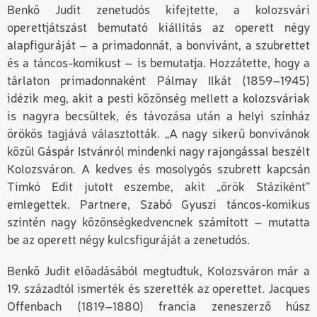
Benkő Judit zenetudós
kifejtette,
a kolozsvári
operettjátszást bemutató kiállítás az operett négy
alapfiguráját – a primadonnát, a bonvivánt, a szubrettet
és a táncos-komikust – is bemutatja. Hozzátette, hogy a
tárlaton primadonnaként Pálmay Ilkát (1859–1945)
idézik meg, akit a pesti közönség mellett a kolozsváriak
is nagyra becsültek, és távozása után a helyi színház
örökös tagjává választották.
„
A nagy sikerű bonvivánok
közül Gáspár Istvánról mindenki nagy rajongással beszélt
Kolozsváron. A kedves és mosolygós szubrett kapcsán
Timkó Edit jutott eszembe, akit „örök Stáziként”
emlegettek. Partnere, Szabó Gyuszi táncos-komikus
szintén nagy közönségkedvencnek számított
– mutatta
be az operett négy kulcsfiguráját a zenetudós.
Benkő Judit előadásából megtudtuk
,
Kolozsváron már a
19. századtól ismerték és szerették az operettet. Jacques
Offenbach (1819–1880) francia zeneszerző húsz