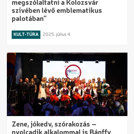
megszólaltatni a Kolozsvár
szívében lévő emblematikus
palotában”
KULT-TÚRA
2025. július 4.
Zene, jókedv, szórakozás –
nyolcadik alkalommal is Bánffy