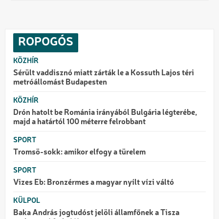
ROPOGÓS
KÖZHÍR
Sérült vaddisznó miatt zárták le a Kossuth Lajos téri
metróállomást Budapesten
KÖZHÍR
Drón hatolt be Románia irányából Bulgária légterébe,
majd a határtól 100 méterre felrobbant
SPORT
Tromsö-sokk: amikor elfogy a türelem
SPORT
Vizes Eb: Bronzérmes a magyar nyílt vízi váltó
KÜLPOL
Baka András jogtudóst jelöli államfőnek a Tisza