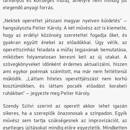
látványos és költséges műfaj, amelyre nem mindig jut
elegendő anyagi forrás.
„
Nektek operettet játszani magyar nyelven küldetés
”
–
hangsúlyozta Peller Károly. A két művész azt is kiemelte,
hogy az erdélyi közönség szeretettel fogadja őket, és
gyakran együtt énekel az előadókkal. Úgy vélik, az
operettszínház feladata a műfaj legjavának bemutatása,
miközben folyamatosan keresni kell az új utakat. A
szövegkönyveket időnként érdemes aktualizálni, hiszen
ami egykor poénnak számított, ma már nem feltétlenül
működik.
„
Láttam hiteles operettjátszást nem korhű
kosztümökben, és láttam pocsék előadást korabeli
ruhákban
”
– jegyezte meg Peller Károly.
Szendy Szilvi szerint az operett akkor lehet igazán
sikeres, ha a szereplők önazonosak a színpadon. Egyik
művész sem tartja szükségesnek az improvizációt, az
esetleges újításokat mindig előre egyeztetik. Mindketten