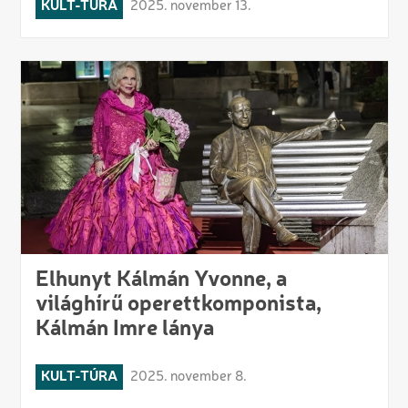
KULT-TÚRA
2025. november 13.
Elhunyt Kálmán Yvonne, a
világhírű operettkomponista,
Kálmán Imre lánya
KULT-TÚRA
2025. november 8.