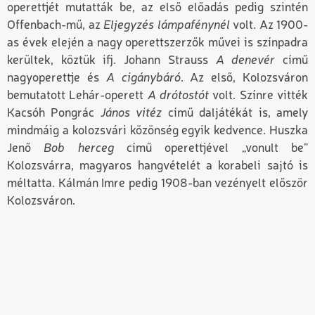
operettjét mutatták be, az első előadás pedig szintén
Offenbach-mű, az
Eljegyzés lámpafénynél
volt. Az 1900-
as évek elején a nagy operettszerzők művei is színpadra
kerültek, köztük ifj. Johann Strauss
A denevér
című
nagyoperettje és
A cigánybáró
. Az első, Kolozsváron
bemutatott Lehár-operett
A drótostót
volt. Színre vitték
Kacsóh Pongrác
János vitéz
című daljátékát is, amely
mindmáig a kolozsvári közönség egyik kedvence. Huszka
Jenő
Bob herceg
című operettjével „vonult be”
Kolozsvárra, magyaros hangvételét a korabeli sajtó is
méltatta. Kálmán Imre pedig 1908-ban vezényelt először
Kolozsváron.