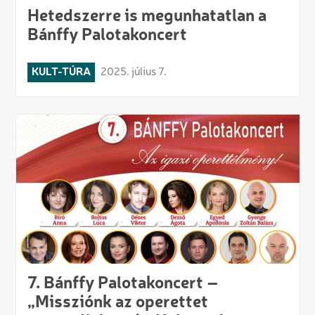
Hetedszerre is megunhatatlan a
Bánffy Palotakoncert
KULT-TÚRA
2025. július 7.
7. Bánffy Palotakoncert –
„Missziónk az operettet