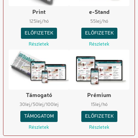
Print
e-Stand
125
lej/hó
55
lej/hó
ELŐFIZETEK
ELŐFIZETEK
Részletek
Részletek
Támogató
Prémium
30
lej
/50
lej
/100
lej
15
lej/hó
TÁMOGATOM
ELŐFIZETEK
Részletek
Részletek