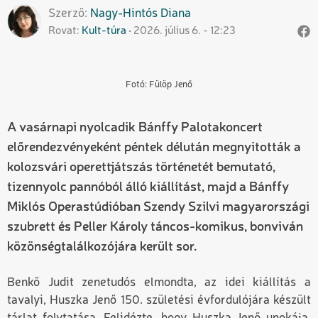
Szerző
Nagy-Hintós
Diana
Rovat
Kult-túra
2026. július 6. - 12:23
Fotó: Fülöp Jenő
A vasárnapi nyolcadik Bánffy Palotakoncert
előrendezvényeként péntek délután megnyitották a
kolozsvári operettjátszás történetét bemutató,
tizennyolc pannóból álló kiállítást, majd a Bánffy
Miklós Operastúdióban Szendy Szilvi magyarországi
szubrett és Peller Károly táncos-komikus, bonviván
közönségtalálkozójára került sor.
Benkő Judit zenetudós elmondta, az idei kiállítás a
tavalyi, Huszka Jenő 150. születési évfordulójára készült