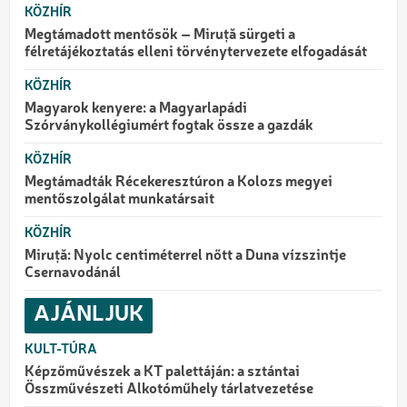
KÖZHÍR
Megtámadott mentősök – Miruță sürgeti a
félretájékoztatás elleni törvénytervezete elfogadását
KÖZHÍR
Magyarok kenyere: a Magyarlapádi
Szórványkollégiumért fogtak össze a gazdák
KÖZHÍR
Megtámadták Récekeresztúron a Kolozs megyei
mentőszolgálat munkatársait
KÖZHÍR
Miruță: Nyolc centiméterrel nőtt a Duna vízszintje
Csernavodánál
AJÁNLJUK
KULT-TÚRA
Képzőművészek a KT palettáján: a sztántai
Összművészeti Alkotóműhely tárlatvezetése