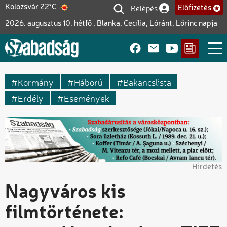
Ugrás
Belépés
Kolozsvár 22°C
Előfizetés
Felhasználói fiók me
a
2026. augusztus 10. hétfő , Blanka, Cecília, Lóránt, Lőrinc napja
tartalomra
Kormány
Háború
Bakancslista
Erdély
Események
Hirdetés
Nagyváros kis
filmtörténete: