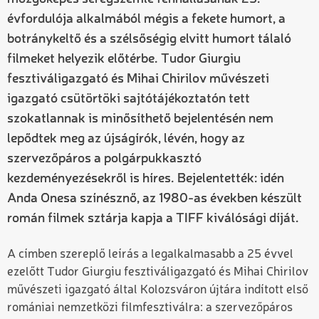
évfordulója alkalmából mégis a fekete humort, a
botránykeltő és a szélsőségig elvitt humort tálaló
filmeket helyezik előtérbe. Tudor Giurgiu
fesztiváligazgató és Mihai Chirilov művészeti
igazgató csütörtöki sajtótájékoztatón tett
szokatlannak is minősíthető bejelentésén nem
lepődtek meg az újságírók, lévén, hogy az
szervezőpáros a polgárpukkasztó
kezdeményezésekről is híres. Bejelentették: idén
Anda Onesa színésznő, az 1980-as években készült
román filmek sztárja kapja a TIFF kiválósági díját.
A címben szereplő leírás a legalkalmasabb a 25 évvel
ezelőtt Tudor Giurgiu fesztiváligazgató és Mihai Chirilov
művészeti igazgató által Kolozsváron újtára indított első
romániai nemzetközi filmfesztiválra: a szervezőpáros