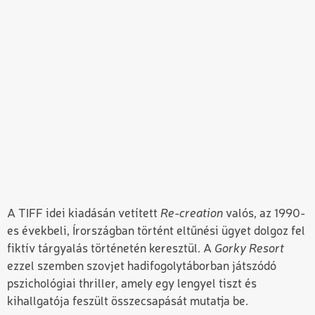
A TIFF idei kiadásán vetített
Re-creation
valós, az 1990-
es évekbeli, Írországban történt eltűnési ügyet dolgoz fel
fiktív tárgyalás történetén keresztül. A
Gorky Resort
ezzel szemben szovjet hadifogolytáborban játszódó
pszichológiai thriller, amely egy lengyel tiszt és
kihallgatója feszült összecsapását mutatja be.