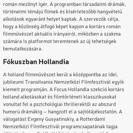
román mezőnyt ígér. A programban társadalmi drámák,
történelmi témájú filmek és kísérletezőbb hangvételű
alkotások egyaránt helyet kaptak. A szervezők célja,
hogy a közönség átfogó képet kapjon a kortárs román
filmművészet aktuális irányairól, miközben a szakma
számára is platformot teremtenek az új tehetségek
bemutatkozására.
Fókuszban Hollandia
A holland filmművészet kerül a középpontba az idei,
jubileumi
Transilvania Nemzetközi Filmfesztivál
egyik
kiemelt programján. A Focus Hollandia szekció kortárs
holland alkotásokat és filmtörténeti klasszikusokat
vonultat fel a pszichológiai thrillerektől az abszurd
humorú drámákig – hangzott el a sajtótájékoztatón. A
válogatást
Evgeny Gusyatinskiy
, a Rotterdami
Nemzetközi Filmfesztivál programcsapatának tagja