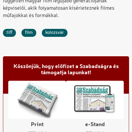
független magyar film legújabb generációjának
képviselői, akik folyamatosan kísérleteznek filmes
műfajokkal és formákkal.
tiff
film
kolozsvár
Köszönjük, hogy előfizet a Szabadságra és
támogatja lapunkat!
Print
e-Stand