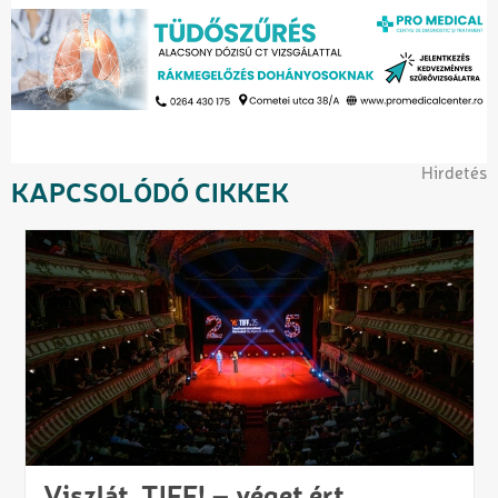
Hirdetés
KAPCSOLÓDÓ CIKKEK
Viszlát, TIFF! – véget ért