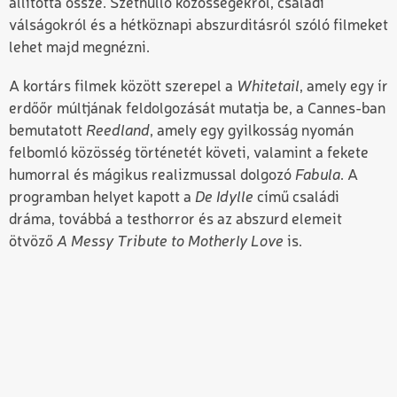
állította össze. Széthulló közösségekről, családi
válságokról és a hétköznapi abszurditásról szóló filmeket
lehet majd megnézni.
A kortárs filmek között szerepel a
Whitetail
, amely egy ír
erdőőr múltjának feldolgozását mutatja be, a Cannes-ban
bemutatott
Reedland
, amely egy gyilkosság nyomán
felbomló közösség történetét követi, valamint a fekete
humorral és mágikus realizmussal dolgozó
Fabula
. A
programban helyet kapott a
De Idylle
című családi
dráma, továbbá a testhorror és az abszurd elemeit
ötvöző
A Messy Tribute to Motherly Love
is.