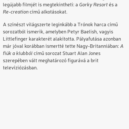
legújabb filmjét is megtekintheti: a
Gorky Resort
és a
Re-creation
című alkotásokat.
A színészt világszerte leginkább a
Trónok harca
című
sorozatból ismerik, amelyben Petyr Baelish, vagyis
Littlefinger karakterét alakította. Pályafutása azonban
már jóval korábban ismertté tette Nagy-Britanniában:
A
fiúk a klubból
című sorozat Stuart Alan Jones
szerepében vált meghatározó figurává a brit
televíziózásban.