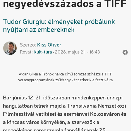
negyedévszázados a TIFF
Tudor Giurgiu: élményeket próbálunk
nyújtani az embereknek
Szerző
Kiss
Olivér
Rovat
Kult-túra
2026. május 21. - 16:43
Aidan Gillen a Trónok harca című sorozat színésze a TIFF
versenyprogramjának zsűritagjaként érkezik a fesztiválra
Bár június 12-21. időszakban mindenképpen ünnepi
hangulatban telnek majd a Transilvania Nemzetközi
Filmfesztivál vetítései és eseményei Kolozsváron és
a kincses város környékén, a szervezők a
mozgóképes seregszemle fennállásának 25.