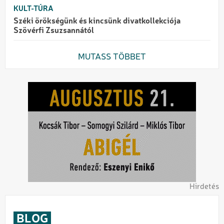
KULT-TÚRA
Széki örökségünk és kincsünk divatkollekciója
Szövérfi Zsuzsannától
MUTASS TÖBBET
Hirdetés
BLOG