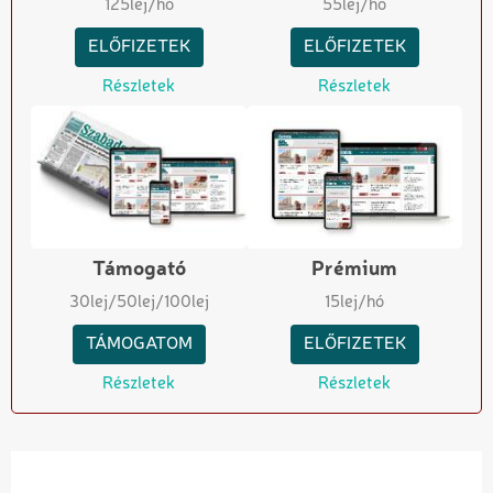
125
lej/hó
55
lej/hó
ELŐFIZETEK
ELŐFIZETEK
Részletek
Részletek
Támogató
Prémium
30
lej
/50
lej
/100
lej
15
lej/hó
TÁMOGATOM
ELŐFIZETEK
Részletek
Részletek