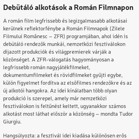
Debütáló alkotások a Román Filmnapon
A román film legfrissebb és legizgalmasabb alkotásai
kerülnek reflektorfénybe a Román Filmnapok (Zilele
Filmului Românesc – ZFR) programjában, ahol idén is
debütáló rendezők munkái, nemzetközi fesztiválokon
díjazott produkciók és világpremierek várják a
közönséget. A ZFR-válogatás hagyományosan a
legfrissebb román nagyjátékfilmeket,
dokumentumfilmeket és rövidfilmeket gyűjti egybe,
külön figyelmet fordítva az elsőfilmes rendezőkre és az
új alkotói hangokra. Az idei kínálatban több olyan
produkció is szerepel, amely már nemzetközi
fesztiválokon is feltűnést keltett, ugyanakkor számos
alkotást most láthat először a közönség – mondta Tudor
Giurgiu.
Hangsúlyozta: a fesztivál idei kiadása különösen erős