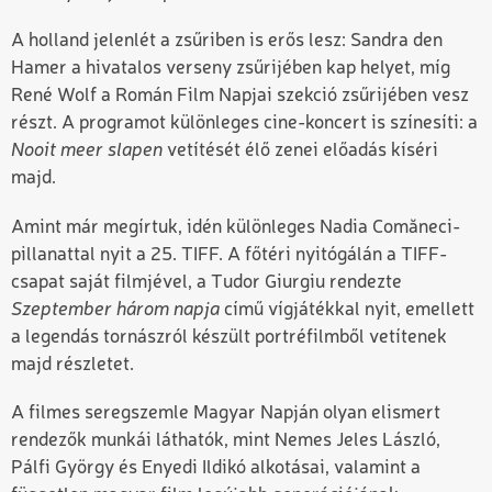
A holland jelenlét a zsűriben is erős lesz:
Sandra den
Hamer
a hivatalos verseny zsűrijében kap helyet, míg
René Wolf
a Román Film Napjai szekció zsűrijében vesz
részt. A programot különleges cine-koncert is színesíti: a
Nooit meer slapen
vetítését élő zenei előadás kíséri
majd.
Amint már megírtuk, idén különleges Nadia Comăneci-
pillanattal nyit a 25. TIFF. A főtéri nyitógálán a TIFF-
csapat saját filmjével, a Tudor Giurgiu rendezte
Szeptember három napja
című vígjátékkal nyit, emellett
a legendás tornászról készült portréfilmből vetítenek
majd részletet.
A filmes seregszemle Magyar Napján olyan elismert
rendezők munkái láthatók, mint Nemes Jeles László,
Pálfi György és Enyedi Ildikó alkotásai, valamint a