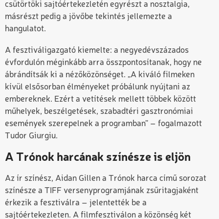
csütörtöki sajtóértekezletén egyrészt a nosztalgia,
másrészt pedig a jövőbe tekintés jellemezte a
hangulatot.
A fesztiváligazgató kiemelte: a negyedévszázados
évfordulón méginkább arra összpontosítanak, hogy ne
ábrándítsák ki a nézőközönséget. „A kiváló filmeken
kívül elsősorban élményeket próbálunk nyújtani az
embereknek. Ezért a vetítések mellett többek között
műhelyek, beszélgetések, szabadtéri gasztronómiai
események szerepelnek a programban” – fogalmazott
Tudor Giurgiu.
A Trónok harcának színésze is eljön
Az ír színész,
Aidan Gillen
a
Trónok harca
című sorozat
színésze a TIFF versenyprogramjának zsűritagjaként
érkezik a fesztiválra – jelentették be a
sajtóértekezleten. A filmfesztiválon a közönség két