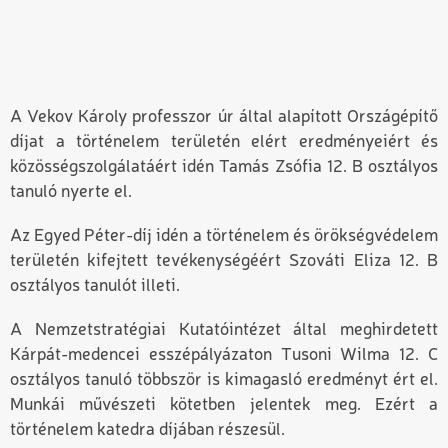
A Vekov Károly professzor úr által alapított Országépítő
díjat a történelem területén elért eredményeiért és
közösségszolgálatáért idén Tamás Zsófia 12. B osztályos
tanuló nyerte el.
Az Egyed Péter-díj idén a történelem és örökségvédelem
területén kifejtett tevékenységéért Szováti Eliza 12. B
osztályos tanulót illeti.
A Nemzetstratégiai Kutatóintézet által meghirdetett
Kárpát-medencei esszépályázaton Tusoni Wilma 12. C
osztályos tanuló többször is kimagasló eredményt ért el.
Munkái művészeti kötetben jelentek meg. Ezért a
történelem katedra díjában részesül.