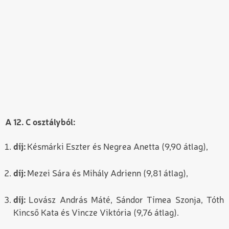
A 12. C osztályból:
díj:
Késmárki Eszter és Negrea Anetta (9,90 átlag),
díj:
Mezei Sára és Mihály Adrienn (9,81 átlag),
díj:
Lovász András Máté, Sándor Tímea Szonja, Tóth
Kincső Kata és Vincze Viktória (9,76 átlag).