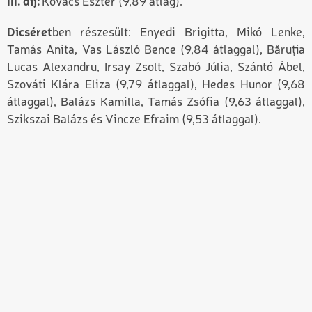
III. díj:
Kovács Eszter (9,89 átlag).
Dicséret
ben részesült: Enyedi Brigitta, Mikó Lenke,
Tamás Anita, Vas László Bence (9,84 átlaggal), Băruția
Lucas Alexandru, Irsay Zsolt, Szabó Júlia, Szántó Ábel,
Szováti Klára Eliza (9,79 átlaggal), Hedes Hunor (9,68
átlaggal), Balázs Kamilla, Tamás Zsófia (9,63 átlaggal),
Szikszai Balázs és Vincze Efraim (9,53 átlaggal).