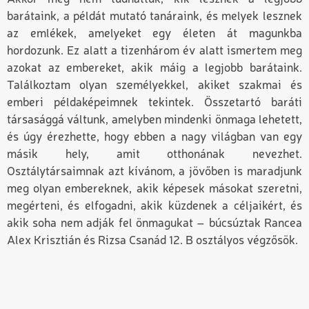
barátaink, a példát mutató tanáraink, és melyek lesznek
az emlékek, amelyeket egy életen át magunkba
hordozunk. Ez alatt a tizenhárom év alatt ismertem meg
azokat az embereket, akik máig a legjobb barátaink.
Találkoztam olyan személyekkel, akiket szakmai és
emberi példaképeimnek tekintek. Összetartó baráti
társasággá váltunk, amelyben mindenki önmaga lehetett,
és úgy érezhette, hogy ebben a nagy világban van egy
másik hely, amit otthonának nevezhet.
Osztálytársaimnak azt kívánom, a jövőben is maradjunk
meg olyan embereknek, akik képesek másokat szeretni,
megérteni, és elfogadni, akik küzdenek a céljaikért, és
akik soha nem adják fel önmagukat – búcsúztak Rancea
Alex Krisztián és Rizsa Csanád 12. B osztályos végzősök.