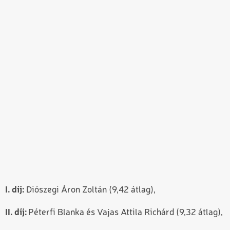
I. díj:
Diószegi Áron Zoltán (9,42 átlag),
II. díj:
Péterfi Blanka és Vajas Attila Richárd (9,32 átlag),