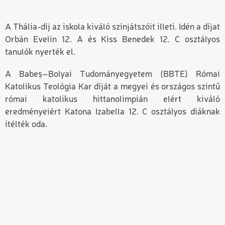
A Thália-díj az iskola kiváló színjátszóit illeti. Idén a díjat
Orbán Evelin 12. A és Kiss Benedek 12. C osztályos
tanulók nyerték el.
A Babe
ș
–Bolyai Tudományegyetem (BBTE) Római
Katolikus Teológia Kar díját a megyei és országos szintű
római katolikus hittanolimpián elért kiváló
eredményeiért Katona Izabella 12. C osztályos diáknak
ítélték oda.