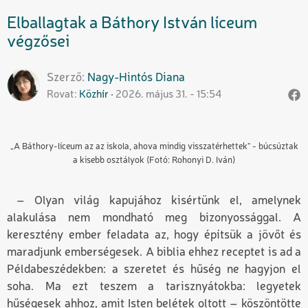
Elballagtak a Báthory István líceum
végzősei
Szerző
Nagy-Hintós
Diana
Rovat
Közhír
2026. május 31. - 15:54
„A Báthory-líceum az az iskola, ahova mindig visszatérhettek" - búcsúztak
a kisebb osztályok (Fotó: Rohonyi D. Iván)
– Olyan világ kapujához kisértünk el, amelynek
alakulása nem mondható meg bizonyossággal. A
keresztény ember feladata az, hogy építsük a jövőt és
maradjunk emberségesek. A biblia ehhez receptet is ad a
Példabeszédekben: a szeretet és hűség ne hagyjon el
soha. Ma ezt teszem a tarisznyátokba: legyetek
hűségesek ahhoz, amit Isten belétek oltott – köszöntötte