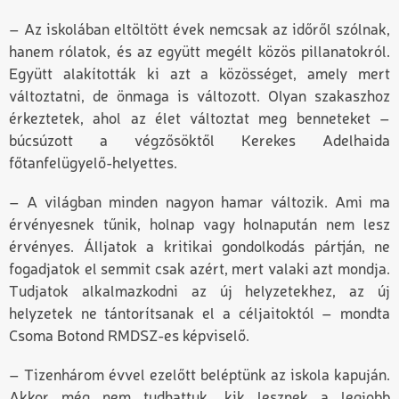
– Az iskolában eltöltött évek nemcsak az időről szólnak,
hanem rólatok, és az együtt megélt közös pillanatokról.
Együtt alakították ki azt a közösséget, amely mert
változtatni, de önmaga is változott. Olyan szakaszhoz
érkeztetek, ahol az élet változtat meg benneteket –
búcsúzott a végzősöktől Kerekes Adelhaida
főtanfelügyelő-helyettes.
– A világban minden nagyon hamar változik. Ami ma
érvényesnek tűnik, holnap vagy holnapután nem lesz
érvényes. Álljatok a kritikai gondolkodás pártján, ne
fogadjatok el semmit csak azért, mert valaki azt mondja.
Tudjatok alkalmazkodni az új helyzetekhez, az új
helyzetek ne tántorítsanak el a céljaitoktól – mondta
Csoma Botond RMDSZ-es képviselő.
– Tizenhárom évvel ezelőtt beléptünk az iskola kapuján.
Akkor még nem tudhattuk, kik lesznek a legjobb