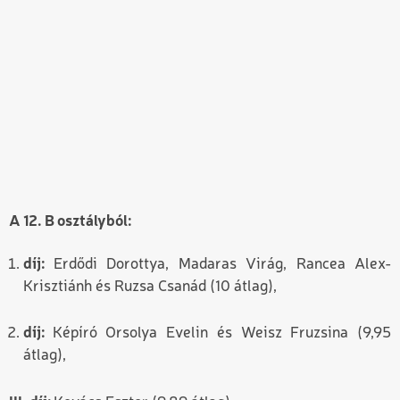
A 12. B osztályból:
díj:
Erdődi Dorottya, Madaras Virág, Rancea Alex-
Krisztiánh és Ruzsa Csanád (10 átlag),
díj:
Képíró Orsolya Evelin és Weisz Fruzsina (9,95
átlag),