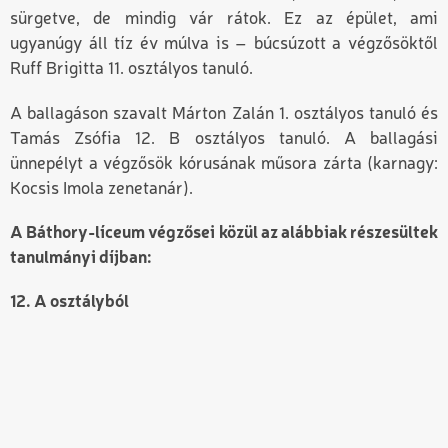
sürgetve, de mindig vár rátok. Ez az épület, ami
ugyanúgy áll tíz év múlva is – búcsúzott a végzősöktől
Ruff Brigitta 11. osztályos tanuló.
A ballagáson szavalt Márton Zalán 1. osztályos tanuló és
Tamás Zsófia 12. B osztályos tanuló. A ballagási
ünnepélyt a végzősök kórusának műsora zárta (karnagy:
Kocsis Imola zenetanár).
A Báthory-líceum végzősei közül az alábbiak részesültek
tanulmányi díjban:
12. A osztályból