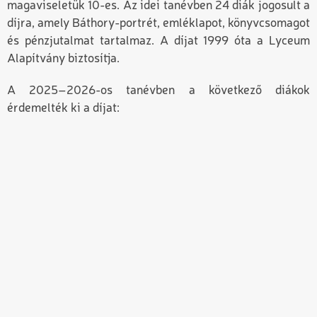
magaviseletük 10-es. Az idei tanévben 24 diák jogosult a
díjra, amely Báthory-portrét, emléklapot, könyvcsomagot
és pénzjutalmat tartalmaz. A díjat 1999 óta a Lyceum
Alapítvány biztosítja.
A 2025–2026-os tanévben a következő diákok
érdemelték ki a díjat: