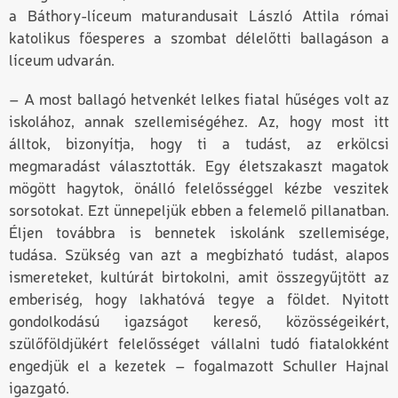
a Báthory-líceum maturandusait László Attila római
katolikus főesperes a szombat délelőtti ballagáson a
líceum udvarán.
– A most ballagó hetvenkét lelkes fiatal hűséges volt az
iskolához, annak szellemiségéhez. Az, hogy most itt
álltok, bizonyítja, hogy ti a tudást, az erkölcsi
megmaradást választották. Egy életszakaszt magatok
mögött hagytok, önálló felelősséggel kézbe veszitek
sorsotokat. Ezt ünnepeljük ebben a felemelő pillanatban.
Éljen továbbra is bennetek iskolánk szellemisége,
tudása. Szükség van azt a megbízható tudást, alapos
ismereteket, kultúrát birtokolni, amit összegyűjtött az
emberiség, hogy lakhatóvá tegye a földet. Nyitott
gondolkodású igazságot kereső, közösségeikért,
szülőföldjükért felelősséget vállalni tudó fiatalokként
engedjük el a kezetek – fogalmazott Schuller Hajnal
igazgató.