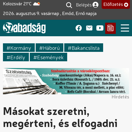
Ugrás
Belépés
Kolozsvár 21°C
Előfizetés
Felhasználói fiók me
a
2026. augusztus 9. vasárnap , Emőd, Ernő napja
tartalomra
Kormány
Háború
Bakancslista
Erdély
Események
Hirdetés
Másokat szeretni,
megérteni, és elfogadni