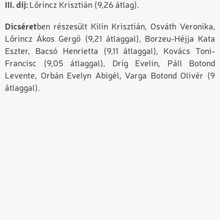
III. díj:
Lőrincz Krisztián (9,26 átlag).
Dicséret
ben részesült Kilin Krisztián, Osváth Veronika,
Lőrincz Ákos Gergő (9,21 átlaggal), Borzeu-Héjja Kata
Eszter, Bacsó Henrietta (9,11 átlaggal), Kovács Toni-
Francisc (9,05 átlaggal), Drig Evelin, Páll Botond
Levente, Orbán Evelyn Abigél, Varga Botond Olivér (9
átlaggal).