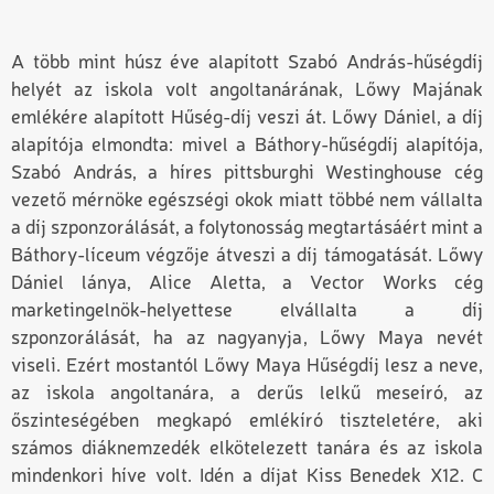
A több mint húsz éve alapított Szabó András-hűségdíj
helyét az iskola volt angoltanárának, Lőwy Majának
emlékére alapított Hűség-díj veszi át. Lőwy Dániel, a díj
alapítója elmondta: mivel a Báthory-hűségdíj alapítója,
Szabó András, a híres pittsburghi Westinghouse cég
vezető mérnöke egészségi okok miatt többé nem vállalta
a díj szponzorálását, a folytonosság megtartásáért mint a
Báthory-líceum végzője átveszi a díj támogatását. Lőwy
Dániel lánya, Alice Aletta, a Vector Works cég
marketingelnök-helyettese elvállalta a díj
szponzorálását, ha az nagyanyja, Lőwy Maya nevét
viseli. Ezért mostantól Lőwy Maya Hűségdíj lesz a neve,
az iskola angoltanára, a derűs lelkű meseíró, az
őszinteségében megkapó emlékíró tiszteletére, aki
számos diáknemzedék elkötelezett tanára és az iskola
mindenkori híve volt. Idén a díjat Kiss Benedek X12. C