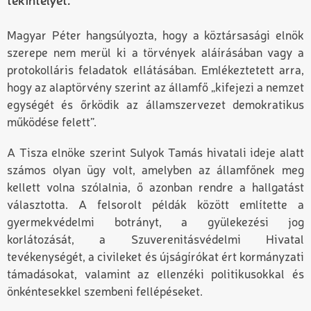
tekintélyét.
Magyar Péter hangsúlyozta, hogy a köztársasági elnök
szerepe nem merül ki a törvények aláírásában vagy a
protokolláris feladatok ellátásában. Emlékeztetett arra,
hogy az alaptörvény szerint az államfő „kifejezi a nemzet
egységét és őrködik az államszervezet demokratikus
működése felett”.
A Tisza elnöke szerint Sulyok Tamás hivatali ideje alatt
számos olyan ügy volt, amelyben az államfőnek meg
kellett volna szólalnia, ő azonban rendre a hallgatást
választotta. A felsorolt példák között említette a
gyermekvédelmi botrányt, a gyülekezési jog
korlátozását, a Szuverenitásvédelmi Hivatal
tevékenységét, a civileket és újságírókat ért kormányzati
támadásokat, valamint az ellenzéki politikusokkal és
önkéntesekkel szembeni fellépéseket.