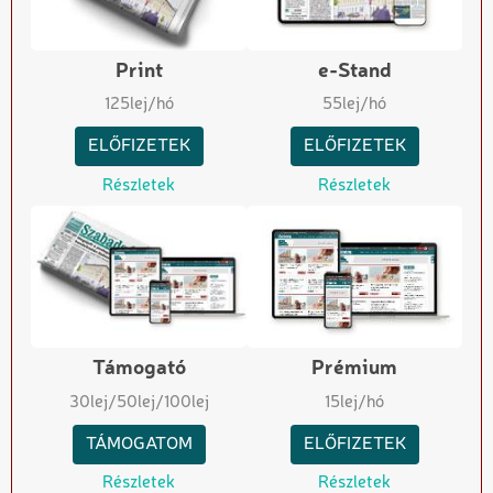
Print
e-Stand
125
lej/hó
55
lej/hó
ELŐFIZETEK
ELŐFIZETEK
Részletek
Részletek
Támogató
Prémium
30
lej
/50
lej
/100
lej
15
lej/hó
TÁMOGATOM
ELŐFIZETEK
Részletek
Részletek