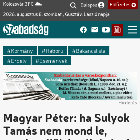
Ugrás
Belépés
Kolozsvár 31°C
Előfizetés
Felhasználói fiók me
a
2026. augusztus 8. szombat , Gusztáv, László napja
tartalomra
Kormány
Háború
Bakancslista
Erdély
Események
Hirdetés
Magyar Péter: ha Sulyok
Tamás nem mond le,