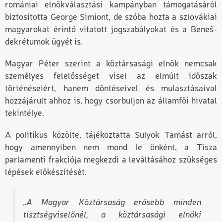
romániai elnökválasztási kampányban támogatásáról
biztosította George Simiont, de szóba hozta a szlovákiai
magyarokat érintő vitatott jogszabályokat és a Beneš-
dekrétumok ügyét is.
Magyar Péter szerint a köztársasági elnök nemcsak
személyes felelősséget visel az elmúlt időszak
történéseiért, hanem döntéseivel és mulasztásaival
hozzájárult ahhoz is, hogy csorbuljon az államfői hivatal
tekintélye.
A politikus közölte, tájékoztatta Sulyok Tamást arról,
hogy amennyiben nem mond le önként, a Tisza
parlamenti frakciója megkezdi a leváltásához szükséges
lépések előkészítését.
„A Magyar Köztársaság erősebb minden
tisztségviselőnél, a köztársasági elnöki