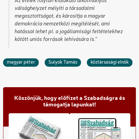
Az ennek folytán kialakuló alkotmányos
válsághelyzet mélyíti a társadalmi
megosztottságot, és károsítja a magyar
demokrácia nemzetközi megítélését, ami
hatással lehet pl. a jogállamisági feltételekhez
kötött uniós források lehívására is.
”
magyar péter
Sulyok Tamás
köztársasági elnök
Köszönjük, hogy előfizet a Szabadságra és
támogatja lapunkat!