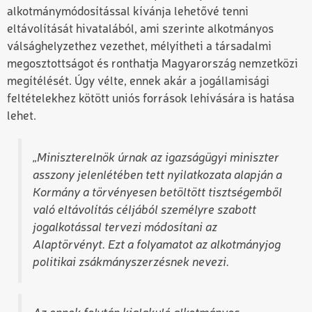
alkotmánymódosítással kívánja lehetővé tenni
eltávolítását hivatalából, ami szerinte alkotmányos
válsághelyzethez vezethet, mélyítheti a társadalmi
megosztottságot és ronthatja Magyarország nemzetközi
megítélését. Úgy vélte, ennek akár a jogállamisági
feltételekhez kötött uniós források lehívására is hatása
lehet.
„
Miniszterelnök úrnak az igazságügyi miniszter
asszony jelenlétében tett nyilatkozata alapján a
Kormány a törvényesen betöltött tisztségemből
való eltávolítás céljából személyre szabott
jogalkotással tervezi módosítani az
Alaptörvényt. Ezt a folyamatot az alkotmányjog
politikai zsákmányszerzésnek nevezi.