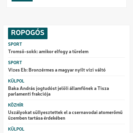
ROPOGÓS
SPORT
Tromsö-sokk: amikor elfogy a türelem
SPORT
Vizes Eb: Bronzérmes a magyar nyílt vízi váltó
KÜLPOL
Baka András jogtudóst jelöli államfőnek a Tisza
parlamenti frakciója
KÖZHÍR
Uszályokat süllyesztettek el a csernavodai atomerőmű
üzemben tartása érdekében
KÜLPOL