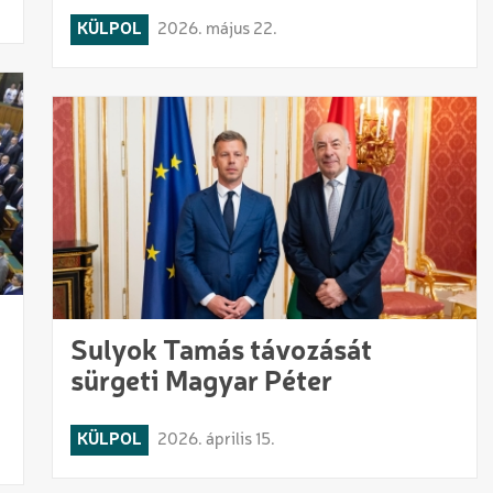
KÜLPOL
2026. május 22.
Sulyok Tamás távozását
sürgeti Magyar Péter
KÜLPOL
2026. április 15.