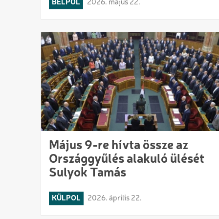
BELPOL
2026. május 22.
Május 9-re hívta össze az
Országgyűlés alakuló ülését
Sulyok Tamás
KÜLPOL
2026. április 22.