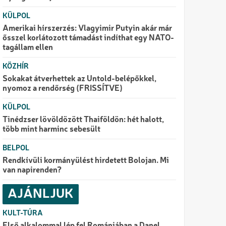
KÜLPOL
Amerikai hírszerzés: Vlagyimir Putyin akár már
ősszel korlátozott támadást indíthat egy NATO-
tagállam ellen
KÖZHÍR
Sokakat átverhettek az Untold-belépőkkel,
nyomoz a rendőrség (FRISSÍTVE)
KÜLPOL
Tinédzser lövöldözött Thaiföldön: hét halott,
több mint harminc sebesült
BELPOL
Rendkívüli kormányülést hirdetett Bolojan. Mi
van napirenden?
AJÁNLJUK
KULT-TÚRA