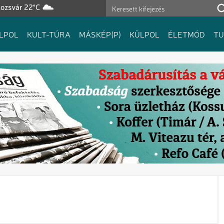
lozsvár 22°C
LPOL
KULT-TÚRA
MÁSKÉP(P)
KÜLPOL
ÉLETMÓD
T