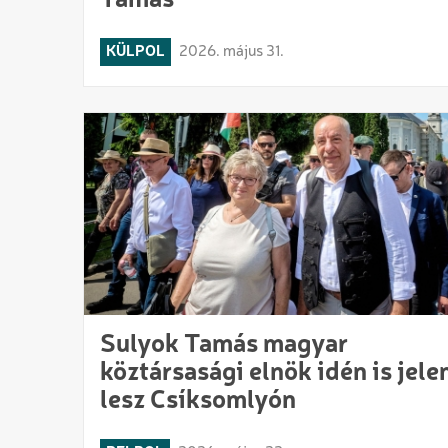
Tamás
KÜLPOL
2026. május 31.
Sulyok Tamás magyar
köztársasági elnök idén is jele
lesz Csíksomlyón