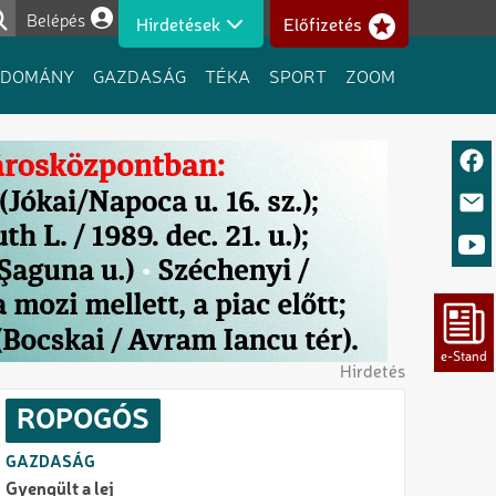
Belépés
Hirdetések
Előfizetés
Felhasználói fiók menüje
UDOMÁNY
GAZDASÁG
TÉKA
SPORT
ZOOM
Hirdetés
ROPOGÓS
GAZDASÁG
Gyengült a lej