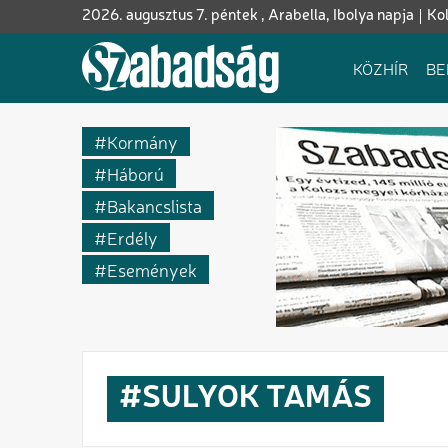
Ugrás
2026. augusztus 7. péntek , Arabella, Ibolya napja
Ko
a
tartalomra
Fő
KÖZHÍR
BE
navigáció
Kormány
Háború
Bakancslista
Erdély
Események
SULYOK TAMÁS