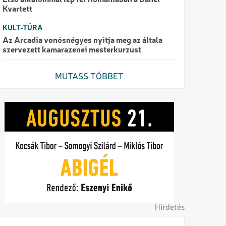
Első alkalommal lép fel Romániában a Danel
Kvartett
KULT-TÚRA
Az Arcadia vonósnégyes nyitja meg az általa
szervezett kamarazenei mesterkurzust
MUTASS TÖBBET
Hirdetés