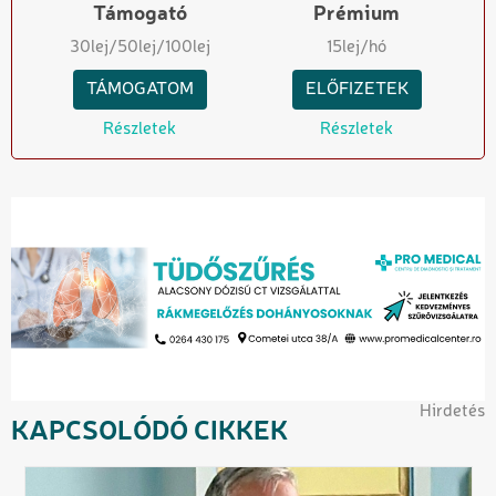
Támogató
Prémium
30
lej
/50
lej
/100
lej
15
lej/hó
TÁMOGATOM
ELŐFIZETEK
Részletek
Részletek
Hirdetés
KAPCSOLÓDÓ CIKKEK