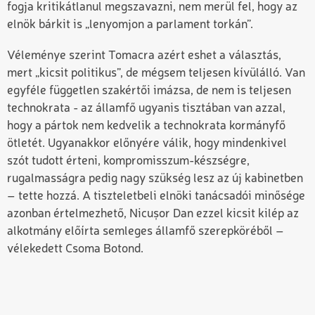
fogja kritikátlanul megszavazni, nem merül fel, hogy az
elnök bárkit is „lenyomjon a parlament torkán”.
Véleménye szerint Tomacra azért eshet a választás,
mert „kicsit politikus”, de mégsem teljesen kívülálló. Van
egyféle független szakértői imázsa, de nem is teljesen
technokrata - az államfő ugyanis tisztában van azzal,
hogy a pártok nem kedvelik a technokrata kormányfő
ötletét. Ugyanakkor előnyére válik, hogy mindenkivel
szót tudott érteni, kompromisszum-készségre,
rugalmasságra pedig nagy szükség lesz az új kabinetben
– tette hozzá. A tiszteletbeli elnöki tanácsadói minősége
azonban értelmezhető, Nicușor Dan ezzel kicsit kilép az
alkotmány előírta semleges államfő szerepköréből –
vélekedett Csoma Botond.