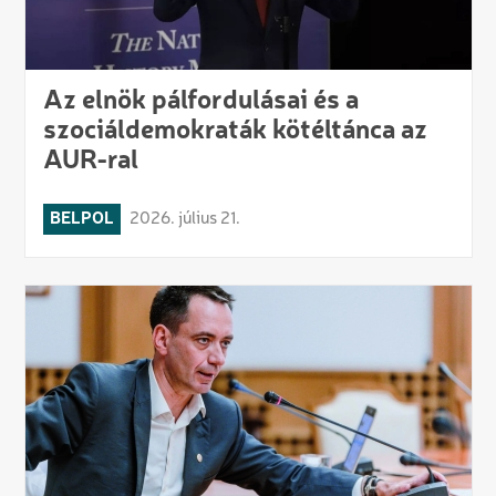
Az elnök pálfordulásai és a
szociáldemokraták kötéltánca az
AUR-ral
BELPOL
2026. július 21.