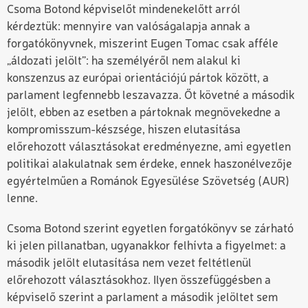
Csoma Botond képviselőt mindenekelőtt arról
kérdeztük:
mennyire van valóságalapja annak a
forgatókönyvnek, miszerint Eugen Tomac csak afféle
„áldozati jelölt”: ha személyéről nem alakul ki
konszenzus az európai orientációjú pártok között, a
parlament legfennebb leszavazza. Őt követné a második
jelölt, ebben az esetben a pártoknak megnövekedne a
kompromisszum-készsége, hiszen elutasítása
előrehozott választásokat eredményezne, ami egyetlen
politikai alakulatnak sem érdeke, ennek haszonélvezője
egyértelműen a Románok Egyesülése Szövetség (AUR)
lenne.
Csoma Botond szerint egyetlen forgatókönyv se zárható
ki jelen pillanatban, ugyanakkor felhívta a figyelmet: a
második jelölt elutasítása nem vezet feltétlenül
előrehozott választásokhoz. Ilyen összefüggésben a
képviselő szerint a parlament a második jelöltet sem