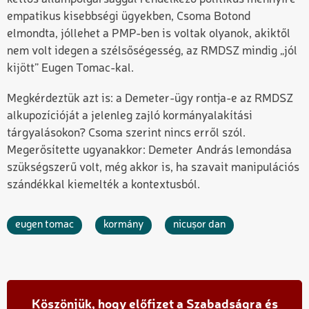
empatikus kisebbségi ügyekben, Csoma Botond
elmondta, jóllehet a PMP-ben is voltak olyanok, akiktől
nem volt idegen a szélsőségesség, az RMDSZ mindig „jól
kijött” Eugen Tomac-kal.
Megkérdeztük azt is: a Demeter-ügy rontja-e az RMDSZ
alkupozícióját a jelenleg zajló kormányalakítási
tárgyalásokon? Csoma szerint nincs erről szól.
Megerősítette ugyanakkor: Demeter András lemondása
szükségszerű volt, még akkor is, ha szavait manipulációs
szándékkal kiemelték a kontextusból.
eugen tomac
kormány
nicușor dan
Köszönjük, hogy előfizet a Szabadságra és