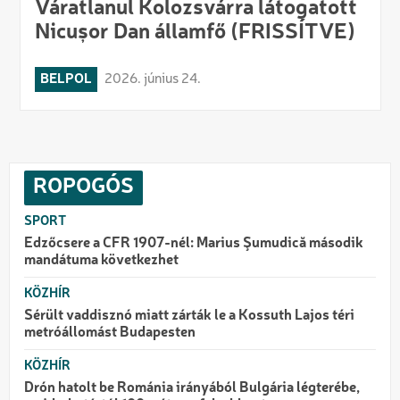
Váratlanul Kolozsvárra látogatott
Nicușor Dan államfő (FRISSÍTVE)
BELPOL
2026. június 24.
ROPOGÓS
SPORT
Edzőcsere a CFR 1907-nél: Marius Şumudică második
mandátuma következhet
KÖZHÍR
Sérült vaddisznó miatt zárták le a Kossuth Lajos téri
metróállomást Budapesten
KÖZHÍR
Drón hatolt be Románia irányából Bulgária légterébe,