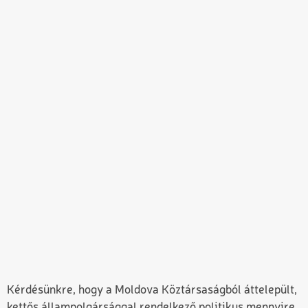
Kérdésünkre, hogy a Moldova Köztársaságból áttelepült,
kettős állampolgársággal rendelkező politikus mennyire