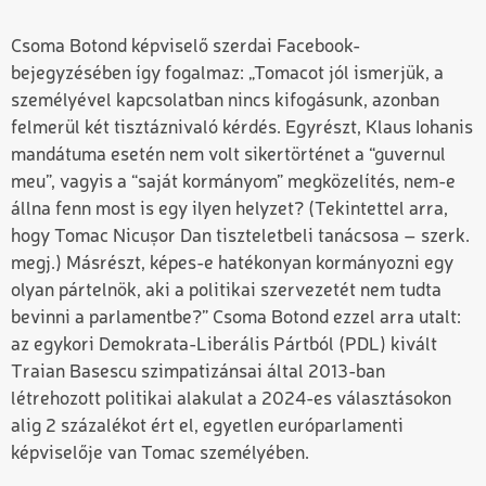
Csoma Botond képviselő szerdai Facebook-
bejegyzésében így fogalmaz: „
Tomacot jól ismerjük, a
személyével kapcsolatban nincs kifogásunk, azonban
felmerül két tisztáznivaló kérdés. Egyrészt, Klaus Iohanis
mandátuma esetén nem volt sikertörténet a “guvernul
meu”, vagyis a “saját kormányom” megközelítés, nem-e
állna fenn most is egy ilyen helyzet? (Tekintettel arra,
hogy Tomac Nicușor Dan tiszteletbeli tanácsosa – szerk.
megj.) Másrészt, képes-e hatékonyan kormányozni egy
olyan pártelnök, aki a politikai szervezetét nem tudta
bevinni a parlamentbe?” Csoma Botond ezzel arra utalt:
a
z egykori Demokrata-Liberális Pártból (PDL) kivált
Traian Basescu szimpatizánsai által 2013-ban
létrehozott politikai alakulat a 2024-es választásokon
alig 2 százalékot ért el, egyetlen európarlamenti
képviselője van Tomac személyében.