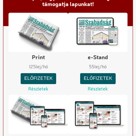
támogatja lapunkat!
Print
e-Stand
125
lej/hó
55
lej/hó
ELŐFIZETEK
ELŐFIZETEK
Részletek
Részletek