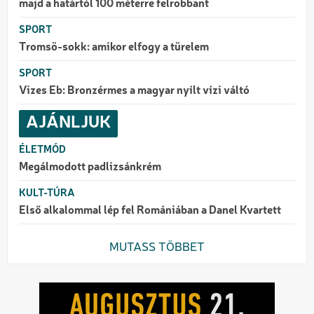
majd a határtól 100 méterre felrobbant
SPORT
Tromsö-sokk: amikor elfogy a türelem
SPORT
Vizes Eb: Bronzérmes a magyar nyílt vízi váltó
AJÁNLJUK
ÉLETMÓD
Megálmodott padlizsánkrém
KULT-TÚRA
Első alkalommal lép fel Romániában a Danel Kvartett
MUTASS TÖBBET