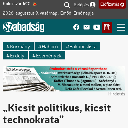
Ugrás
Belépés
Kolozsvár 16°C
Előfizetés
Felhasználói fiók me
a
2026. augusztus 9. vasárnap , Emőd, Ernő napja
tartalomra
Kormány
Háború
Bakancslista
Erdély
Események
Hirdetés
„Kicsit politikus, kicsit
technokrata”