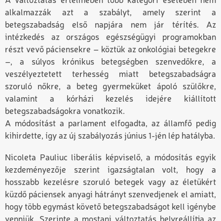
A változtatás értelmében több kategóri esetében nem
alkalmazzák azt a szabályt, amely szerint a
betegszabadság első napjára nem jár térítés. Az
intézkedés az országos egészségügyi programokban
részt vevő páciensekre – köztük az onkológiai betegekre
–, a súlyos krónikus betegségben szenvedőkre, a
veszélyeztetett terhesség miatt betegszabadságra
szoruló nőkre, a beteg gyermeküket ápoló szülőkre,
valamint a kórházi kezelés idejére kiállított
betegszabadságokra vonatkozik.
A módosítást a parlament elfogadta, az államfő pedig
kihirdette, így az új szabályozás június 1-jén lép hatályba.
Nicoleta Pauliuc liberális képviselő, a módosítás egyik
kezdeményezője szerint igazságtalan volt, hogy a
hosszabb kezelésre szoruló betegek vagy az életükért
küzdő páciensek anyagi hátrányt szenvedjenek el amiatt,
hogy több egymást követő betegszabadságot kell igénybe
venniük. Szerinte a mostani változtatás helyreállítja az