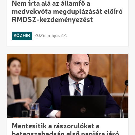
Nem írta alá az államfő a
medvekvóta megduplázását előíró
RMDSZ-kezdeményezést
KÖZHÍR
2026. május 22.
Mentesítik a rászorulókat a
betegszabadság első napjára járó