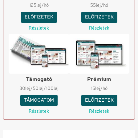
125
lej/hó
55
lej/hó
ELŐFIZETEK
ELŐFIZETEK
Részletek
Részletek
Támogató
Prémium
30
lej
/50
lej
/100
lej
15
lej/hó
TÁMOGATOM
ELŐFIZETEK
Részletek
Részletek