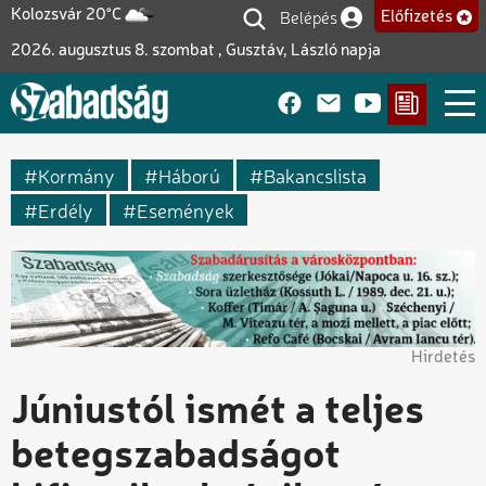
Ugrás
Belépés
Kolozsvár 20°C
Előfizetés
Felhasználói fiók me
a
2026. augusztus 8. szombat , Gusztáv, László napja
tartalomra
Kormány
Háború
Bakancslista
Erdély
Események
Hirdetés
Júniustól ismét a teljes
betegszabadságot