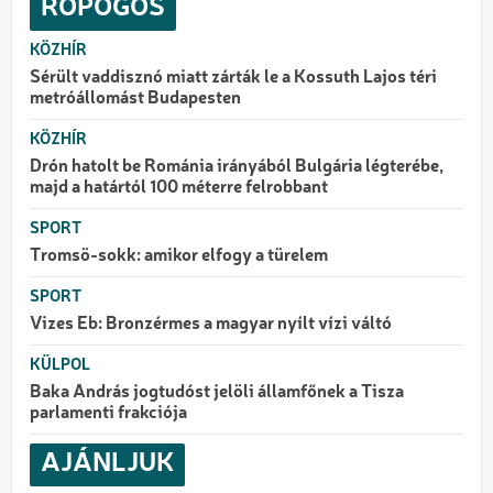
ROPOGÓS
KÖZHÍR
Sérült vaddisznó miatt zárták le a Kossuth Lajos téri
metróállomást Budapesten
KÖZHÍR
Drón hatolt be Románia irányából Bulgária légterébe,
majd a határtól 100 méterre felrobbant
SPORT
Tromsö-sokk: amikor elfogy a türelem
SPORT
Vizes Eb: Bronzérmes a magyar nyílt vízi váltó
KÜLPOL
Baka András jogtudóst jelöli államfőnek a Tisza
parlamenti frakciója
AJÁNLJUK