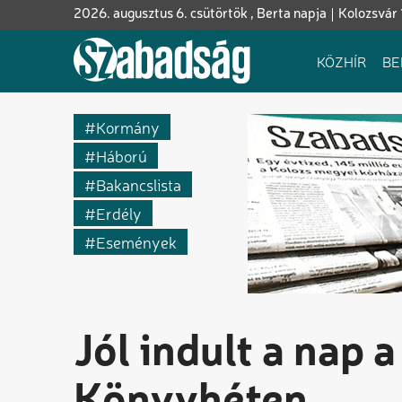
Ugrás
2026. augusztus 6. csütörtök , Berta napja
Kolozsvár 
a
tartalomra
Fő
KÖZHÍR
BE
navigáció
Kormány
Háború
Bakancslista
Erdély
Események
Jól indult a nap 