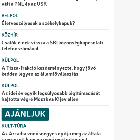
véli a PNL és az USR
BELPOL
Életveszélyesek a székelykapuk?
KÖZHÍR
Csalók élnek vissza a SRI közönségkapcsolati
telefonszámával
KÜLPOL
A Tisza-frakció kezdeményezte, hogy jövő
kedden legyen az államfőválasztás
KÜLPOL
Az idei év egyik legsúlyosabb légitámadását
hajtotta végre Moszkva Kijev ellen
AJÁNLJUK
KULT-TÚRA
Az Arcadia vonósnégyes nyitja meg az általa