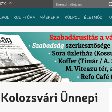
17°C
LPOL
KULT-TÚRA
MÁSKÉP(P)
KÜLPOL
ÉLETMÓD
T
a Kolozsvári Ünnepi