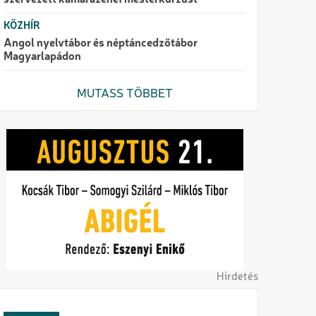
szervezett kamarazenei mesterkurzust
KÖZHÍR
Angol nyelvtábor és néptáncedzőtábor
Magyarlapádon
MUTASS TÖBBET
Hirdetés