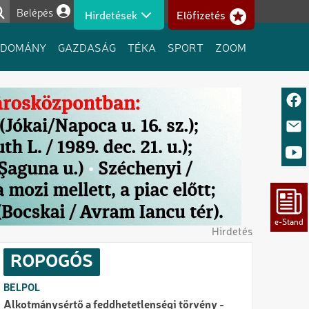
Belépés
Hirdetések
Előfizetés
Felhasználói fiók menüje
UDOMÁNY
GAZDASÁG
TÉKA
SPORT
ZOOM
Hirdetés
ROPOGÓS
BELPOL
Alkotmánysértő a feddhetetlenségi törvény -