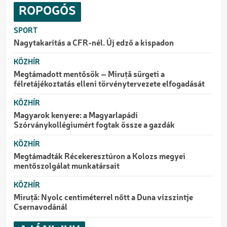
ROPOGÓS
SPORT
Nagytakarítás a CFR-nél. Új edző a kispadon
KÖZHÍR
Megtámadott mentősök – Miruță sürgeti a
félretájékoztatás elleni törvénytervezete elfogadását
KÖZHÍR
Magyarok kenyere: a Magyarlapádi
Szórványkollégiumért fogtak össze a gazdák
KÖZHÍR
Megtámadták Récekeresztúron a Kolozs megyei
mentőszolgálat munkatársait
KÖZHÍR
Miruță: Nyolc centiméterrel nőtt a Duna vízszintje
Csernavodánál