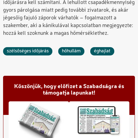
időjárásra kell számítani. A lehullott csapadékmennyiség
gyors párolgása miatt pedig további zivatarok, és akár
jégesőig fajuló záporok várhatók – fogalmazott a
szakember, aki a kánikulával kapcsolatban megjegyezte:
hozzá kell szoknunk a magas hőmérséklethez.
szélsőséges időjárás
hőhullám
éghajlat
Köszönjük, hogy előfizet a Szabadságra és
támogatja lapunkat!