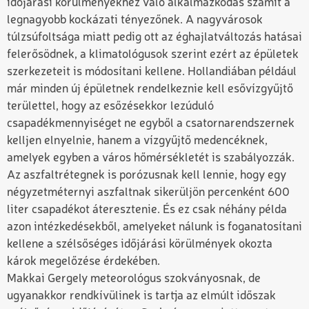
időjárási körülményekhez való alkalmazkodás számít a
legnagyobb kockázati tényezőnek. A nagyvárosok
túlzsúfoltsága miatt pedig ott az éghajlatváltozás hatásai
felerősödnek, a klimatológusok szerint ezért az épületek
szerkezeteit is módosítani kellene. Hollandiában például
már minden új épületnek rendelkeznie kell esővízgyűjtő
területtel, hogy az esőzésekkor lezúduló
csapadékmennyiséget ne egyből a csatornarendszernek
kelljen elnyelnie, hanem a vízgyűjtő medencéknek,
amelyek egyben a város hőmérsékletét is szabályozzák.
Az aszfaltrétegnek is porózusnak kell lennie, hogy egy
négyzetméternyi aszfaltnak sikerüljön percenként 600
liter csapadékot áteresztenie. És ez csak néhány példa
azon intézkedésekből, amelyeket nálunk is foganatosítani
kellene a szélsőséges időjárási körülmények okozta
károk megelőzése érdekében.
Makkai Gergely meteorológus szokványosnak, de
ugyanakkor rendkívülinek is tartja az elmúlt időszak