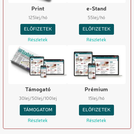
Print
e-Stand
125
lej/hó
55
lej/hó
ELŐFIZETEK
ELŐFIZETEK
Részletek
Részletek
Támogató
Prémium
30
lej
/50
lej
/100
lej
15
lej/hó
TÁMOGATOM
ELŐFIZETEK
Részletek
Részletek