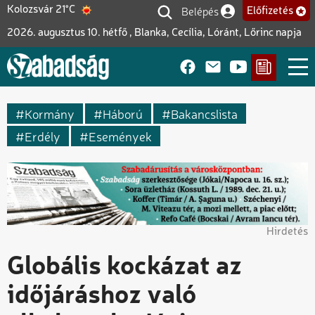
Ugrás
Belépés
Kolozsvár 21°C
Előfizetés
Felhasználói fiók me
a
2026. augusztus 10. hétfő , Blanka, Cecília, Lóránt, Lőrinc napja
tartalomra
Kormány
Háború
Bakancslista
Erdély
Események
Hirdetés
Globális kockázat az
időjáráshoz való