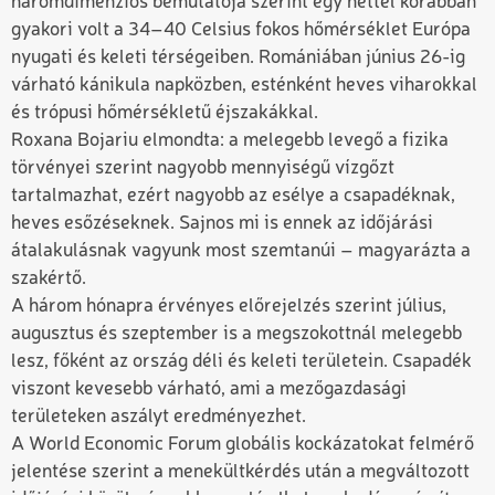
háromdimenziós bemutatója szerint egy héttel korábban
gyakori volt a 34–40 Celsius fokos hőmérséklet Európa
nyugati és keleti térségeiben. Romániában június 26-ig
várható kánikula napközben, esténként heves viharokkal
és trópusi hőmérsékletű éjszakákkal.
Roxana Bojariu elmondta: a melegebb levegő a fizika
törvényei szerint nagyobb mennyiségű vízgőzt
tartalmazhat, ezért nagyobb az esélye a csapadéknak,
heves esőzéseknek. Sajnos mi is ennek az időjárási
átalakulásnak vagyunk most szemtanúi – magyarázta a
szakértő.
A három hónapra érvényes előrejelzés szerint július,
augusztus és szeptember is a megszokottnál melegebb
lesz, főként az ország déli és keleti területein. Csapadék
viszont kevesebb várható, ami a mezőgazdasági
területeken aszályt eredményezhet.
A World Economic Forum globális kockázatokat felmérő
jelentése szerint a menekültkérdés után a megváltozott