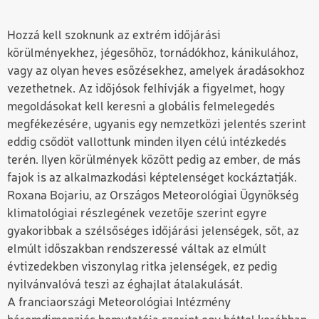
Hozzá kell szoknunk az extrém időjárási
körülményekhez, jégesőhöz, tornádókhoz, kánikulához,
vagy az olyan heves esőzésekhez, amelyek áradásokhoz
vezethetnek. Az időjósok felhívják a figyelmet, hogy
megoldásokat kell keresni a globális felmelegedés
megfékezésére, ugyanis egy nemzetközi jelentés szerint
eddig csődöt vallottunk minden ilyen célú intézkedés
terén. Ilyen körülmények között pedig az ember, de más
fajok is az alkalmazkodási képtelenséget kockáztatják.
Roxana Bojariu, az Országos Meteorológiai Ügynökség
klimatológiai részlegének vezetője szerint egyre
gyakoribbak a szélsőséges időjárási jelenségek, sőt, az
elmúlt időszakban rendszeressé váltak az elmúlt
évtizedekben viszonylag ritka jelenségek, ez pedig
nyilvánvalóvá teszi az éghajlat átalakulását.
A franciaországi Meteorológiai Intézmény