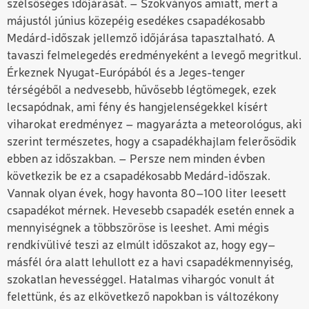
szélsőséges időjárását. – Szokványos amiatt, mert a
májustól június közepéig esedékes csapadékosabb
Medárd-időszak jellemző időjárása tapasztalható. A
tavaszi felmelegedés eredményeként a levegő megritkul.
Érkeznek Nyugat-Európából és a Jeges-tenger
térségéből a nedvesebb, hűvősebb légtömegek, ezek
lecsapódnak, ami fény és hangjelenségekkel kísért
viharokat eredményez – magyarázta a meteorológus, aki
szerint természetes, hogy a csapadékhajlam felerősödik
ebben az időszakban. – Persze nem minden évben
következik be ez a csapadékosabb Medárd-időszak.
Vannak olyan évek, hogy havonta 80–100 liter leesett
csapadékot mérnek. Hevesebb csapadék esetén ennek a
mennyiségnek a többszöröse is leeshet. Ami mégis
rendkívülivé teszi az elmúlt időszakot az, hogy egy–
másfél óra alatt lehullott ez a havi csapadékmennyiség,
szokatlan hevességgel. Hatalmas vihargóc vonult át
felettünk, és az elkövetkező napokban is változékony