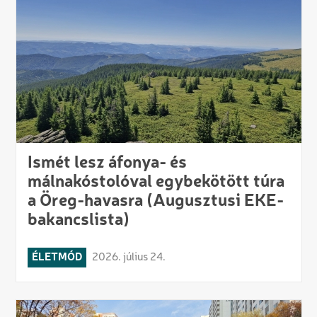
Ismét lesz áfonya- és
málnakóstolóval egybekötött túra
a Öreg-havasra (Augusztusi EKE-
bakancslista)
ÉLETMÓD
2026. július 24.