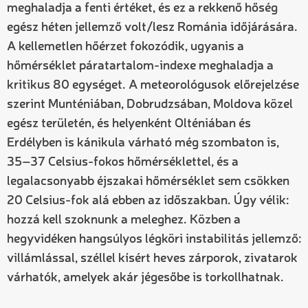
meghaladja a fenti értéket, és ez a rekkenő hőség
egész héten jellemző volt/lesz Románia időjárására.
A kellemetlen hőérzet fokozódik, ugyanis a
hőmérséklet páratartalom-indexe meghaladja a
kritikus 80 egységet. A meteorológusok előrejelzése
szerint Munténiában, Dobrudzsában, Moldova közel
egész területén, és helyenként Olténiában és
Erdélyben is kánikula várható még szombaton is,
35–37 Celsius-fokos hőmérséklettel, és a
legalacsonyabb éjszakai hőmérséklet sem csökken
20 Celsius-fok alá ebben az időszakban. Úgy vélik:
hozzá kell szoknunk a meleghez. Közben a
hegyvidéken hangsúlyos légköri instabilitás jellemző:
villámlással, széllel kísért heves zárporok, zivatarok
várhatók, amelyek akár jégesőbe is torkollhatnak.