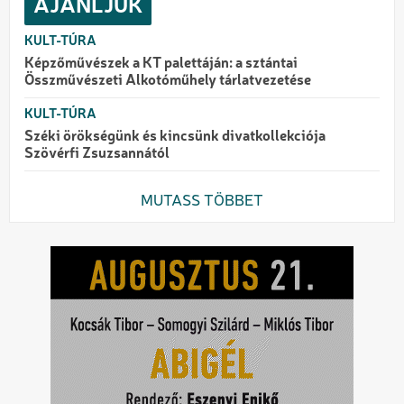
AJÁNLJUK
KULT-TÚRA
Képzőművészek a KT palettáján: a sztántai
Összművészeti Alkotóműhely tárlatvezetése
KULT-TÚRA
Széki örökségünk és kincsünk divatkollekciója
Szövérfi Zsuzsannától
MUTASS TÖBBET