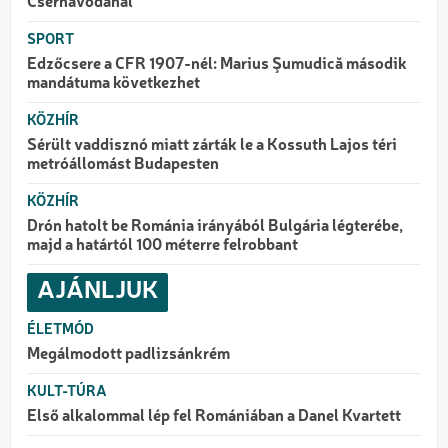
Csernavodánál
SPORT
Edzőcsere a CFR 1907-nél: Marius Şumudică második
mandátuma következhet
KÖZHÍR
Sérült vaddisznó miatt zárták le a Kossuth Lajos téri
metróállomást Budapesten
KÖZHÍR
Drón hatolt be Románia irányából Bulgária légterébe,
majd a határtól 100 méterre felrobbant
AJÁNLJUK
ÉLETMÓD
Megálmodott padlizsánkrém
KULT-TÚRA
Első alkalommal lép fel Romániában a Danel Kvartett