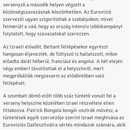
versenyző a második helyen végzett a
közönségszavazásnak köszönhetően. Az Eurovízió
szervezői ugyan szigorítottak a szabályokon, mivel
felmerült a vád, hogy az ország intenzív lobbikampányt
folytatott, hogy szavazatokat szerezzen.
Az izraeli előadót, Bettant fellépésekor egyrészt
hangosan éljenezték, de füttyszó is hallatszott, mikor
előadta dalát héberül, franciául és angolul. A hét elején
négy embert távolítottak el a helyszínről, mert
megpróbálták megzavarni az elődöntőben való
fellépését.
A szombati döntő előtt több száz tüntető vonult fel a
verseny helyszíne közelében Izrael részvétele ellen
tiltakozva. Patrick Bongola kongói-osztrák művész, a
tüntetések egyik szervezője szerint Izrael meghívása az
Eurovíziós Dalfesztiválra sértés mindazok számára, akik