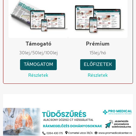
Támogató
Prémium
30
lej
/50
lej
/100
lej
15
lej/hó
TÁMOGATOM
ELŐFIZETEK
Részletek
Részletek