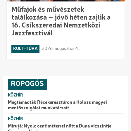
Műfajok és művészetek
találkozása – jövő héten zajlik a
16. Csíkszeredai Nemzetközi
Jazzfesztivál
KULT-TÚRA
2026. augusztus 4.
ROPOGÓS
KÖZHÍR
Megtámadták Récekeresztúron a Kolozs megyei
mentőszolgálat munkatársait
KÖZHÍR
Miruță: Nyolc centiméterrel nőtt a Duna vízszintje