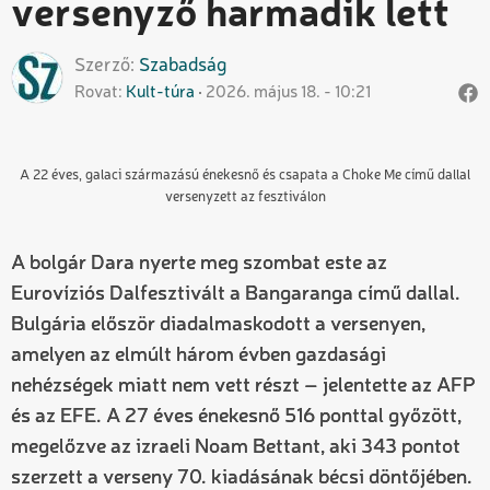
versenyző harmadik lett
Szerző
Szabadság
Rovat
Kult-túra
2026. május 18. - 10:21
A 22 éves, galaci származású énekesnő és csapata a Choke Me című dallal
versenyzett az fesztiválon
A bolgár Dara nyerte meg szombat este az
Eurovíziós Dalfesztivált a Bangaranga című dallal.
Bulgária először diadalmaskodott a versenyen,
amelyen az elmúlt három évben gazdasági
nehézségek miatt nem vett részt – jelentette az AFP
és az EFE. A 27 éves énekesnő 516 ponttal győzött,
megelőzve az izraeli Noam Bettant, aki 343 pontot
szerzett a verseny 70. kiadásának bécsi döntőjében.