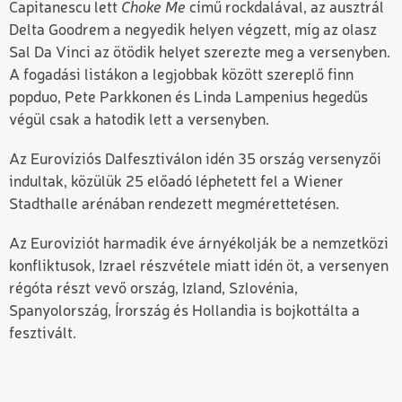
Capitanescu lett
Choke Me
című rockdalával, az ausztrál
Delta Goodrem a negyedik helyen végzett, míg az olasz
Sal Da Vinci az ötödik helyet szerezte meg a versenyben.
A fogadási listákon a legjobbak között szereplő finn
popduo, Pete Parkkonen és Linda Lampenius hegedűs
végül csak a hatodik lett a versenyben.
Az Eurovíziós Dalfesztiválon idén 35 ország versenyzői
indultak, közülük 25 előadó léphetett fel a Wiener
Stadthalle arénában rendezett megmérettetésen.
Az Eurovíziót harmadik éve árnyékolják be a nemzetközi
konfliktusok, Izrael részvétele miatt idén öt, a versenyen
régóta részt vevő ország, Izland, Szlovénia,
Spanyolország, Írország és Hollandia is bojkottálta a
fesztivált.