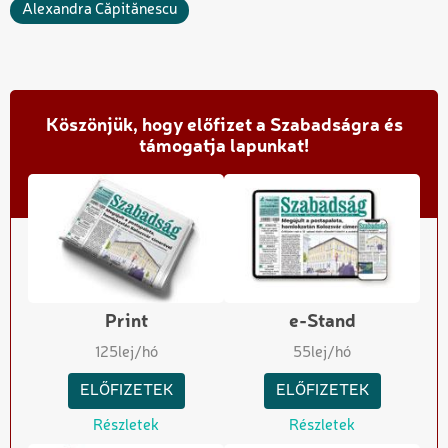
Alexandra Căpitănescu
Köszönjük, hogy előfizet a Szabadságra és
támogatja lapunkat!
Print
e-Stand
125
lej/hó
55
lej/hó
ELŐFIZETEK
ELŐFIZETEK
Részletek
Részletek