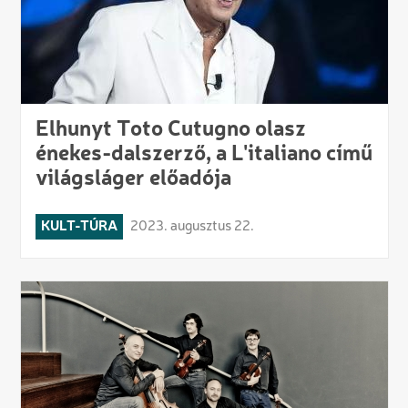
Elhunyt Toto Cutugno olasz
énekes-dalszerző, a L'italiano című
világsláger előadója
KULT-TÚRA
2023. augusztus 22.