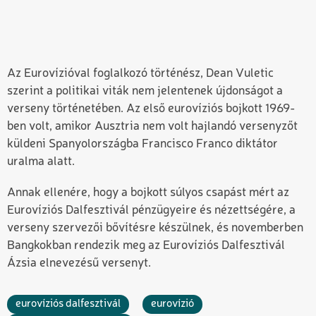
Az Eurovízióval foglalkozó történész, Dean Vuletic
szerint a politikai viták nem jelentenek újdonságot a
verseny történetében. Az első eurovíziós bojkott 1969-
ben volt, amikor Ausztria nem volt hajlandó versenyzőt
küldeni Spanyolországba Francisco Franco diktátor
uralma alatt.
Annak ellenére, hogy a bojkott súlyos csapást mért az
Eurovíziós Dalfesztivál pénzügyeire és nézettségére, a
verseny szervezői bővítésre készülnek, és novemberben
Bangkokban rendezik meg az Eurovíziós Dalfesztivál
Ázsia elnevezésű versenyt.
eurovíziós dalfesztivál
eurovízió