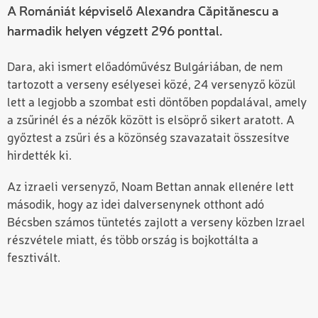
A Romániát képviselő Alexandra Căpitănescu a
harmadik helyen végzett 296 ponttal.
Dara, aki ismert előadóművész Bulgáriában, de nem
tartozott a verseny esélyesei közé, 24 versenyző közül
lett a legjobb a szombat esti döntőben popdalával, amely
a zsűrinél és a nézők között is elsöprő sikert aratott. A
győztest a zsűri és a közönség szavazatait összesítve
hirdették ki.
Az izraeli versenyző, Noam Bettan annak ellenére lett
második, hogy az idei dalversenynek otthont adó
Bécsben számos tüntetés zajlott a verseny közben Izrael
részvétele miatt, és több ország is bojkottálta a
fesztivált.