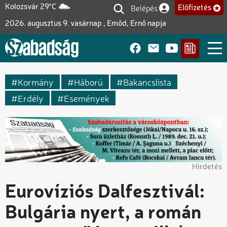
Ugrás
Belépés
Kolozsvár 29°C
Előfizetés
Felhasználói fiók me
a
2026. augusztus 9. vasárnap , Emőd, Ernő napja
tartalomra
Kormány
Háború
Bakancslista
Erdély
Események
Hirdetés
Eurovíziós Dalfesztivál:
Bulgária nyert, a román