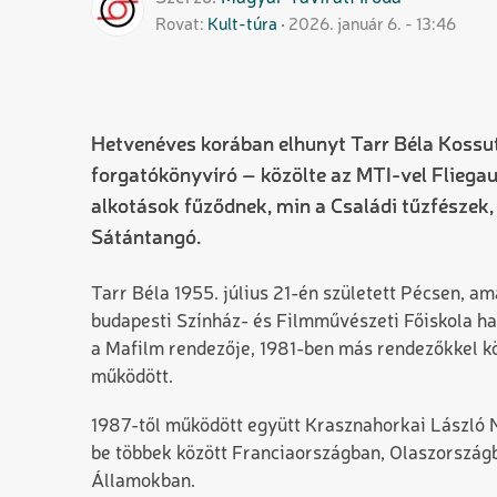
Rovat
Kult-túra
2026. január 6. - 13:46
Hetvenéves korában elhunyt Tarr Béla Kossut
forgatókönyvíró – közölte az MTI-vel Fliega
alkotások fűződnek, min a Családi tűzfészek
Sátántangó.
Tarr Béla 1955. július 21-én született Pécsen, am
budapesti Színház- és Filmművészeti Főiskola ha
a Mafilm rendezője, 1981-ben más rendezőkkel kö
működött.
1987-től működött együtt Krasznahorkai László N
be többek között Franciaországban, Olaszország
Államokban.