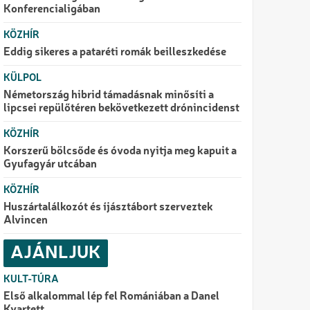
Konferencialigában
KÖZHÍR
Eddig sikeres a pataréti romák beilleszkedése
KÜLPOL
Németország hibrid támadásnak minősíti a
lipcsei repülőtéren bekövetkezett drónincidenst
KÖZHÍR
Korszerű bölcsőde és óvoda nyitja meg kapuit a
Gyufagyár utcában
KÖZHÍR
Huszártalálkozót és íjásztábort szerveztek
Alvincen
AJÁNLJUK
KULT-TÚRA
Első alkalommal lép fel Romániában a Danel