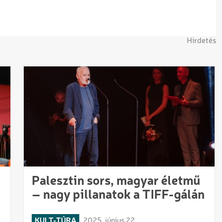
Hirdetés
Palesztin sors, magyar életmű
– nagy pillanatok a TIFF-gálán
KULT-TÚRA
2025. június 22.