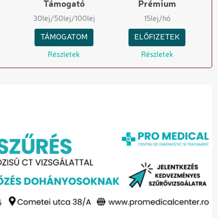
Támogató
Prémium
30
lej
/50
lej
/100
lej
15
lej/hó
TÁMOGATOM
ELŐFIZETEK
Részletek
Részletek