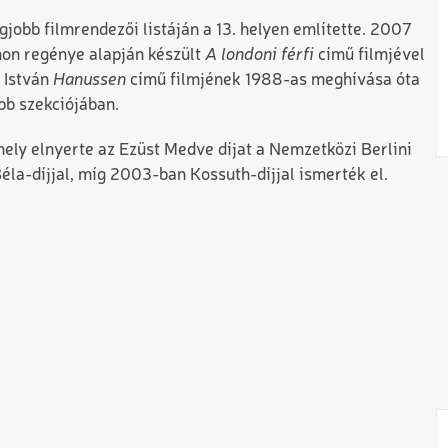
egjobb filmrendezői listáján a 13. helyen említette. 2007
on regénye alapján készült
A londoni férfi
című filmjével
 István
Hanussen
című filmjének 1988-as meghívása óta
bb szekciójában.
ely elnyerte az Ezüst Medve díjat a Nemzetközi Berlini
la-díjjal, míg 2003-ban Kossuth-díjjal ismerték el.