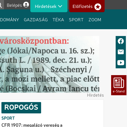
Belépés
Hirdetések
Előfizetés
Felhasználói fiók menüje
UDOMÁNY
GAZDASÁG
TÉKA
SPORT
ZOOM
Hirdetés
ROPOGÓS
SPORT
CFR 1907: megalázó vereség a