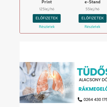
Print
e-Stand
125
lej/hó
55
lej/hó
ELŐFIZETEK
ELŐFIZETEK
Részletek
Részletek