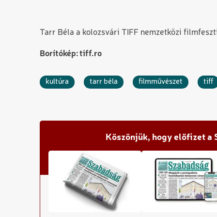
Tarr Béla a kolozsvári TIFF nemzetközi filmfeszti
Borítókép: tiff.ro
kultúra
tarr béla
filmművészet
tiff
Köszönjük, hogy előfizet a