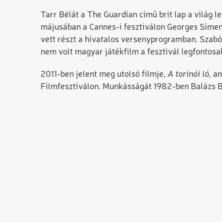
Tarr Bélát a The Guardian című brit lap a világ l
májusában a Cannes-i fesztiválon Georges Simen
vett részt a hivatalos versenyprogramban. Szabó
nem volt magyar játékfilm a fesztivál legfontosa
2011-ben jelent meg utolsó filmje,
A torinói ló,
am
Filmfesztiválon. Munkásságát 1982-ben Balázs Bé