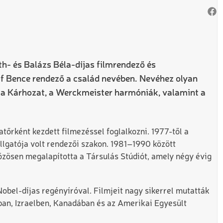
h- és Balázs Béla-díjas filmrendező és
uf Bence rendező a család nevében. Nevéhez olyan
, a Kárhozat, a Werckmeister harmóniák, valamint a
atőrként kezdett filmezéssel foglalkozni. 1977-től a
llgatója volt rendezői szakon. 1981–1990 között
zösen megalapította a Társulás Stúdiót, amely négy évig
obel-díjas regényíróval. Filmjeit nagy sikerrel mutatták
ban, Izraelben, Kanadában és az Amerikai Egyesült