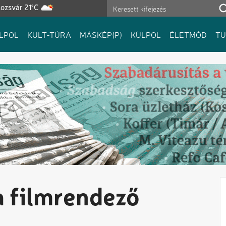
ozsvár 21°C
LPOL
KULT-TÚRA
MÁSKÉP(P)
KÜLPOL
ÉLETMÓD
T
a filmrendező