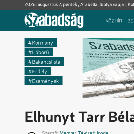
Ugrás
2026. augusztus 7. péntek , Arabella, Ibolya napja
Kol
a
tartalomra
Fő
KÖZHÍR
BE
navigáció
Kormány
Háború
Bakancslista
Erdély
Események
Elhunyt Tarr Bél
Szerző
Magyar
Távirati Iroda