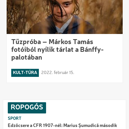
Tűzpróba – Márkos Tamás
fotóiból nyílik tárlat a Bánffy-
palotában
KULT-TÚRA
2022. február 15.
ROPOGÓS
SPORT
Edzőcsere a CFR 1907-nél: Marius Şumudică második