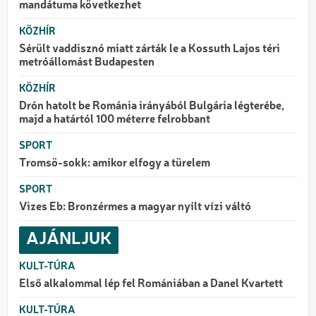
mandátuma következhet
KÖZHÍR
Sérült vaddisznó miatt zárták le a Kossuth Lajos téri
metróállomást Budapesten
KÖZHÍR
Drón hatolt be Románia irányából Bulgária légterébe,
majd a határtól 100 méterre felrobbant
SPORT
Tromsö-sokk: amikor elfogy a türelem
SPORT
Vizes Eb: Bronzérmes a magyar nyílt vízi váltó
AJÁNLJUK
KULT-TÚRA
Első alkalommal lép fel Romániában a Danel Kvartett
KULT-TÚRA