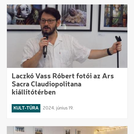
Laczkó Vass Róbert fotói az Ars
Sacra Claudiopolitana
kiállítótérben
KULT-TÚRA
2024. június 19.