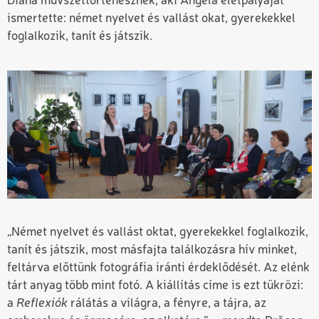
Diána művszettörténésznek, aki Angéla életpályáját
ismertette: német nyelvet és vallást okat, gyerekekkel
foglalkozik, tanít és játszik.
„Német nyelvet és vallást oktat, gyerekekkel foglalkozik,
tanít és játszik, most másfajta találkozásra hív minket,
feltárva előttünk fotográfia iránti érdeklődését. Az elénk
tárt anyag több mint fotó. A kiállítás címe is ezt tükrözi:
a
Reflexiók
rálátás a világra, a fényre, a tájra, az