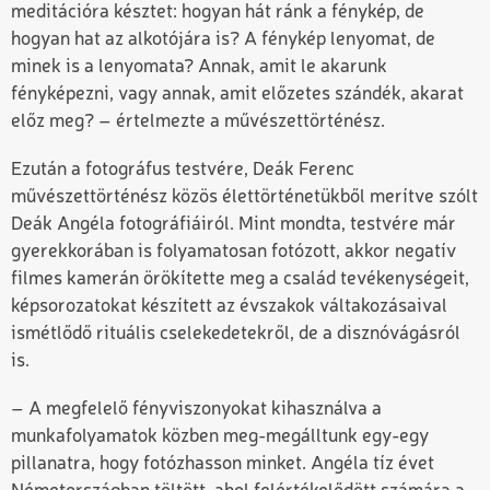
meditációra késztet: hogyan hát ránk a fénykép, de
hogyan hat az alkotójára is? A fénykép lenyomat, de
minek is a lenyomata? Annak, amit le akarunk
fényképezni, vagy annak, amit előzetes szándék, akarat
előz meg? – értelmezte a művészettörténész.
Ezután a fotográfus testvére, Deák Ferenc
művészettörténész közös élettörténetükből merítve szólt
Deák Angéla fotográfiáiról. Mint mondta, testvére már
gyerekkorában is folyamatosan fotózott, akkor negatív
filmes kamerán örökítette meg a család tevékenységeit,
képsorozatokat készített az évszakok váltakozásaival
ismétlődő rituális cselekedetekről, de a disznóvágásról
is.
– A megfelelő fényviszonyokat kihasználva a
munkafolyamatok közben meg-megálltunk egy-egy
pillanatra, hogy fotózhasson minket. Angéla tíz évet