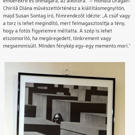
emberekre és önmagára, az alkotóra.” – mondta Drăgan-
Chirilă Diána művészettörténész a kiállításmegnyitón,
majd Susan Sontag író, filmrendezőt idézte: „A csúf vagy
a torz is lehet megindító, mert felmagasztosítja a tény,
hogy a fotós figyelemre méltatta. A szép is lehet
elszomorító, ha megöregedett, tönkrement vagy
megsemmisült. Minden fénykép egy-egy memento mori.”