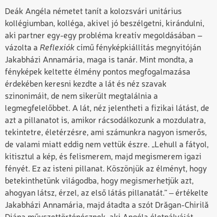
Deák Angéla németet tanít a kolozsvári unitárius
kollégiumban, kolléga, akivel jó beszélgetni, kirándulni,
aki partner egy-egy probléma kreatív megoldásában –
vázolta a
Reflexiók
című fényképkiállítás megnyitóján
Jakabházi Annamária, maga is tanár. Mint mondta, a
fényképek keltette élmény pontos megfogalmazása
érdekében keresni kezdte a lát és néz szavak
szinonimáit, de nem sikerült megtalálnia a
legmegfelelőbbet. A lát, néz jelentheti a fizikai látást, de
azt a pillanatot is, amikor rácsodálkozunk a mozdulatra,
tekintetre, életérzésre, ami számunkra nagyon ismerős,
de valami miatt eddig nem vettük észre. „Lehull a fátyol,
kitisztul a kép, és felismerem, majd megismerem igazi
fényét. Ez az isteni pillanat. Köszönjük az élményt, hogy
betekinthetünk világodba, hogy megismerhetjük azt,
ahogyan látsz, érzel, az első látás pillanatát.” ‒ értékelte
Jakabházi Annamária, majd átadta a szót Drăgan-Chirilă