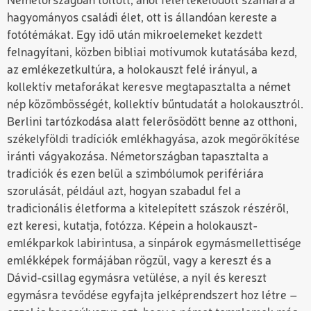
Németországban töltött, ahol felértékelődött számára a
hagyományos családi élet, ott is állandóan kereste a
fotótémákat. Egy idő után mikroelemeket kezdett
felnagyítani, közben bibliai motívumok kutatásába kezd,
az emlékezetkultúra, a holokauszt felé irányul, a
kollektív metaforákat keresve megtapasztalta a német
nép közömbösségét, kollektív bűntudatát a holokausztról.
Berlini tartózkodása alatt felerősödött benne az otthoni,
székelyföldi tradíciók emlékhagyása, azok megörökítése
iránti vágyakozása. Németországban tapasztalta a
tradíciók és ezen belül a szimbólumok perifériára
szorulását, például azt, hogyan szabadul fel a
tradicionális életforma a kitelepített szászok részéről,
ezt keresi, kutatja, fotózza. Képein a holokauszt-
emlékparkok labirintusa, a sínpárok egymásmellettisége
emlékképek formájában rögzül, vagy a kereszt és a
Dávid-csillag egymásra vetülése, a nyíl és kereszt
egymásra tevődése egyfajta jelképrendszert hoz létre –