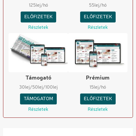
125
lej/hó
55
lej/hó
ELŐFIZETEK
ELŐFIZETEK
Részletek
Részletek
Támogató
Prémium
30
lej
/50
lej
/100
lej
15
lej/hó
TÁMOGATOM
ELŐFIZETEK
Részletek
Részletek