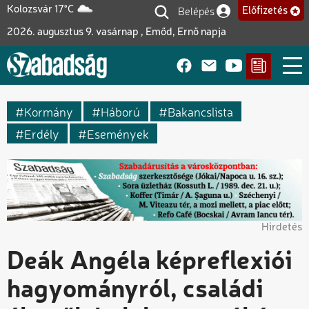
Ugrás
Belépés
Kolozsvár 17°C
Előfizetés
Felhasználói fiók me
a
2026. augusztus 9. vasárnap , Emőd, Ernő napja
tartalomra
Kormány
Háború
Bakancslista
Erdély
Események
Hirdetés
Deák Angéla képreflexiói
hagyományról, családi