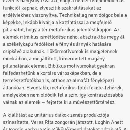
ezzel is hangsúlyozva azt, hogy a német templomok más
funkciót kapnak, elveszítik szakralitásukat az
erdélyiekhez viszonyítva. Technikailag nem dolgoz bele a
képekbe, inkább kivárja a kattintással a megfelelő
pillanatot, hogy a tér metaforikus jelentést kapjon. Az
elemek ritmikus ismétlődése néhol absztraktba megy át,
a székelykapu fedőlécei a fény és árnyék hatására
csipkévé alakulnak. Tükörmotívumok is megjelennek
munkáiban, a megállított, kimerevített magány
pillanatának elemei. Biblikus motívumokat gyakran
felfedezhetünk a kortárs városképekben, de a
természetfotókban is, otthon az almafát fényképezi
állandóan. Elvontabb, metaforikus fotói fekete-fehérek,
amelyekben nem oldódik fel a szín, így kontrasztosabbá
válnak az elemek – fejtette ki a művészettörténész.
A kiállítást az unitárius diákok zenés produkciója
színesítette, Veres Rita zongorán játszott, Loghin Anett
és Kocsis Barbara Kis-Küküllő menti dalokat adtak elő. A