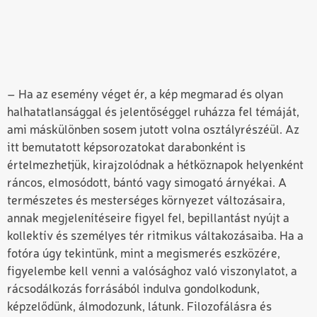
– Ha az esemény véget ér, a kép megmarad és olyan
halhatatlansággal és jelentőséggel ruházza fel témáját,
ami máskülönben sosem jutott volna osztályrészéül. Az
itt bemutatott képsorozatokat darabonként is
értelmezhetjük, kirajzolódnak a hétköznapok helyenként
ráncos, elmosódott, bántó vagy simogató árnyékai. A
természetes és mesterséges környezet változásaira,
annak megjelenítéseire figyel fel, bepillantást nyújt a
kollektív és személyes tér ritmikus váltakozásaiba. Ha a
fotóra úgy tekintünk, mint a megismerés eszközére,
figyelembe kell venni a valósághoz való viszonylatot, a
rácsodálkozás forrásából indulva gondolkodunk,
képzelődünk, álmodozunk, látunk. Filozofálásra és