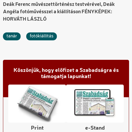
Deák Ferenc művészettörténész testvérével, Deák
Angéla fotóművésszel a kiállításon FÉNYKÉPEK:
HORVÁTH LÁSZLÓ
tanár
fotókiállítás
Köszönjük, hogy előfizet a Szabadságra és
támogatja lapunkat!
Print
e-Stand