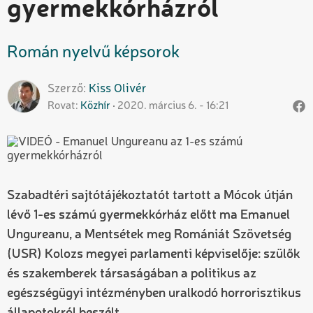
gyermekkórházról
Román nyelvű képsorok
Szerző
Kiss
Olivér
Rovat
Közhír
2020. március 6. - 16:21
Szabadtéri sajtótájékoztatót tartott a Mócok útján
lévő 1-es számú gyermekkórház előtt ma Emanuel
Ungureanu, a Mentsétek meg Romániát Szövetség
(USR) Kolozs megyei parlamenti képviselője: szülők
és szakemberek társaságában a politikus az
egészségügyi intézményben uralkodó horrorisztikus
állapotokról beszélt.