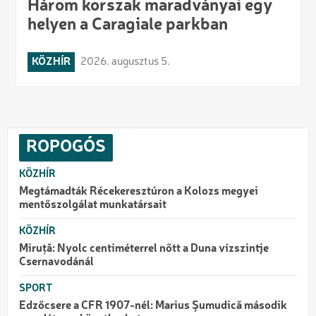
Három korszak maradványai egy
helyen a Caragiale parkban
KÖZHÍR
2026. augusztus 5.
ROPOGÓS
KÖZHÍR
Megtámadták Récekeresztúron a Kolozs megyei
mentőszolgálat munkatársait
KÖZHÍR
Miruță: Nyolc centiméterrel nőtt a Duna vízszintje
Csernavodánál
SPORT
Edzőcsere a CFR 1907-nél: Marius Şumudică második