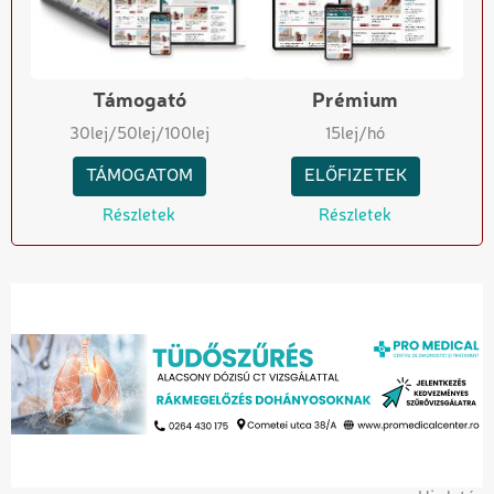
Támogató
Prémium
30
lej
/50
lej
/100
lej
15
lej/hó
TÁMOGATOM
ELŐFIZETEK
Részletek
Részletek