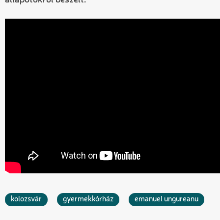
kolozsvár
gyermekkórház
emanuel ungureanu