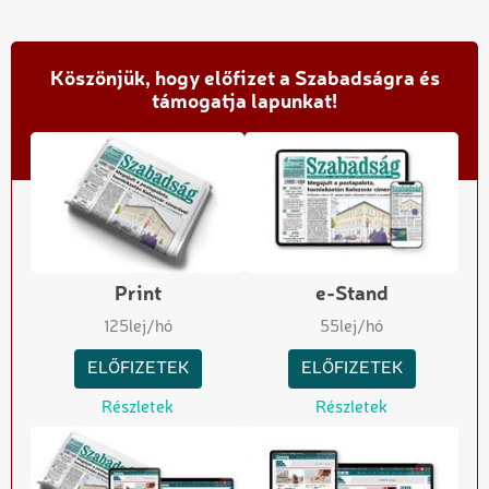
Köszönjük, hogy előfizet a Szabadságra és
támogatja lapunkat!
Print
e-Stand
125
lej/hó
55
lej/hó
ELŐFIZETEK
ELŐFIZETEK
Részletek
Részletek