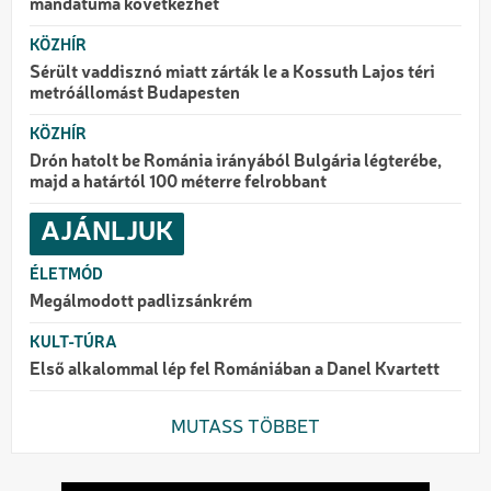
mandátuma következhet
KÖZHÍR
Sérült vaddisznó miatt zárták le a Kossuth Lajos téri
metróállomást Budapesten
KÖZHÍR
Drón hatolt be Románia irányából Bulgária légterébe,
majd a határtól 100 méterre felrobbant
AJÁNLJUK
ÉLETMÓD
Megálmodott padlizsánkrém
KULT-TÚRA
Első alkalommal lép fel Romániában a Danel Kvartett
MUTASS TÖBBET