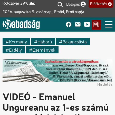
Ugrás
Belépés
Kolozsvár 29°C
Előfizetés
Felhasználói fiók me
a
2026. augusztus 9. vasárnap , Emőd, Ernő napja
tartalomra
Kormány
Háború
Bakancslista
Erdély
Események
Hirdetés
VIDEÓ - Emanuel
Ungureanu az 1-es számú