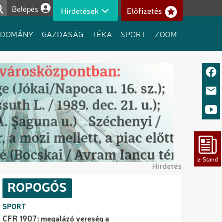
Belépés
Hirdetések
Előfizetés
Felhasználói fiók menüje
UDOMÁNY
GAZDASÁG
TÉKA
SPORT
ZOOM
Hirdetés
ROPOGÓS
SPORT
CFR 1907: megalázó vereség a