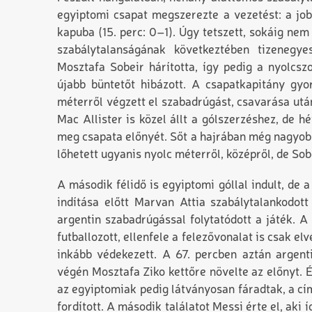
egyiptomi csapat megszerezte a vezetést: a job
kapuba (15. perc: 0–1). Úgy tetszett, sokáig ne
szabálytalanságának következtében tizenegy
Mosztafa Sobeir hárította, így pedig a nyolcsz
újabb büntetőt hibázott. A csapatkapitány gyo
méterről végzett el szabadrúgást, csavarása utá
Mac Allister is közel állt a gólszerzéshez, de 
meg csapata előnyét. Sőt a hajrában még nagyobb
lőhetett ugyanis nyolc méterről, középről, de Sob
A második félidő is egyiptomi góllal indult, de
indítása előtt Marvan Attia szabálytalankodot
argentin szabadrúgással folytatódott a játék. 
futballozott, ellenfele a felezővonalat is csak elv
inkább védekezett. A 67. percben aztán argent
végén Mosztafa Ziko kettőre növelte az előnyt. 
az egyiptomiak pedig látványosan fáradtak, a cí
fordított. A második találatot Messi érte el, aki 