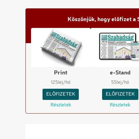
Köszönjük, hogy előfizet a
Print
e-Stand
125
lej/hó
55
lej/hó
ELŐFIZETEK
ELŐFIZETEK
Részletek
Részletek