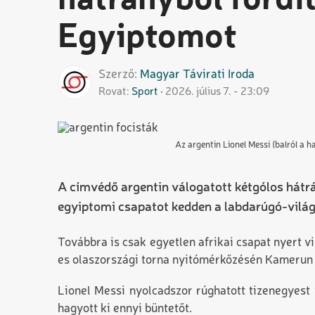
hátrányból fordít
Egyiptomot
Szerző
Magyar
Távirati Iroda
Rovat
Sport
2026. július 7. - 23:09
Az argentin Lionel Messi (balról a
A címvédő argentin válogatott kétgólos hátr
egyiptomi csapatot kedden a labdarúgó-vilá
Továbbra is csak egyetlen afrikai csapat nyert v
es olaszországi torna nyitómérkőzésén Kamerun 
Lionel Messi nyolcadszor rúghatott tizenegyest
hagyott ki ennyi büntetőt.