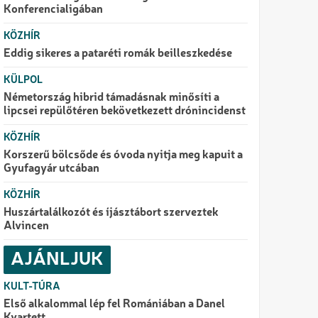
Konferencialigában
KÖZHÍR
Eddig sikeres a pataréti romák beilleszkedése
KÜLPOL
Németország hibrid támadásnak minősíti a
lipcsei repülőtéren bekövetkezett drónincidenst
KÖZHÍR
Korszerű bölcsőde és óvoda nyitja meg kapuit a
Gyufagyár utcában
KÖZHÍR
Huszártalálkozót és íjásztábort szerveztek
Alvincen
AJÁNLJUK
KULT-TÚRA
Első alkalommal lép fel Romániában a Danel