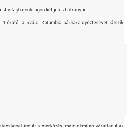
ést világbajnokságon kétgólos hátrányból.
p 4 órától a Svájc–Kolumbia párharc győztesével játszik
alansággal indult a mérkőzés, majd némileg váratlanul az