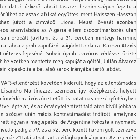
b oldalról érkező labdát Jasszer Ibrahim szépen fejelte a
m örülhet az észak-afrikai együttes, mert Haisszen Hasszan
eshez jutott a címvédő. Lionel Messi lövését azonban
oros aranylabdás az Algéria elleni csoportmérkőzés után
rsan próbált javítani, és a 31. percben mintegy harminc
n a labda a jobb kapufáról vágódott oldalra. Közben Alexis
hétméteres fejesénél Sobeir újabb bravúros védéssel őrizte
 helyzetben mentette meg kapuját a góltól, Julián Álvarez
eir kipaskolta a bal alsó sarok irányába tartó labdát.
 a VAR-ellenőrzést követően kiderült, hogy az ellentámadás
t Lisandro Martínezzel szemben, így középkezdés helyett
A címvédő az ivószünet előtt is hatalmas mezőnyfölényben
étve lépte át, és az érvénytelenített találaton kívül jobbára
in szöglet után mégis kontratámadást indított, amelynek
Érett ugyan a meglepetés, de Argentína fokozta a nyomást,
mvédő pedig a 79. és a 92. perc között három gólt szerezve
így már 21 találatnál tart a világbajnokságokon. Az argentin