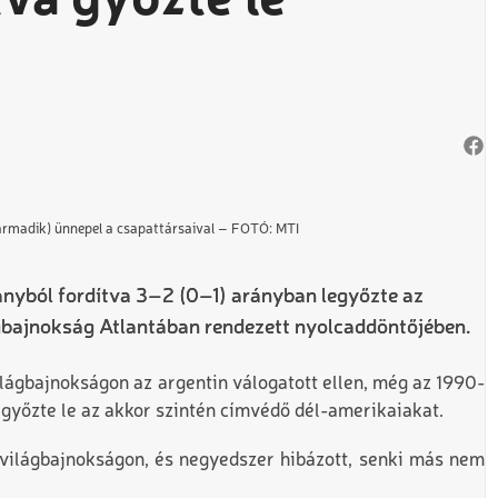
va győzte le
 harmadik) ünnepel a csapattársaival – FOTÓ: MTI
ányból fordítva 3–2 (0–1) arányban legyőzte az
gbajnokság Atlantában rendezett nyolcaddöntőjében.
ilágbajnokságon az argentin válogatott ellen, még az 1990-
győzte le az akkor szintén címvédő dél-amerikaiakat.
 világbajnokságon, és negyedszer hibázott, senki más nem