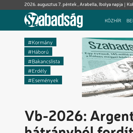
Ugrás
2026. augusztus 7. péntek , Arabella, Ibolya napja
Ko
a
tartalomra
Fő
KÖZHÍR
BE
navigáció
Kormány
Háború
Bakancslista
Erdély
Események
Vb-2026: Argent