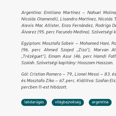
Argentína: Emiliano Martínez – Nahuel Molina
Nicolás Otamendi), Lisandro Martínez, Nicolás 
Alexis Mac Allister, Enzo Fernández, Rodrigo D
Álvarez (95. perc Facundo Medina). Szövetségi ka
Egyiptom: Mosztafa Sobeir – Mohamed Hani, Ra
(96. perc Ahmed Szajed „Zizo”), Marvan A
„Trézéguet”), Emam Asur (46. perc Hamdi Fa
Szalah. Szövetségi kapitány: Hosszam Hasszan.
Gól: Cristian Romero – 79., Lionel Messi – 83. és
és Mosztafa Ziko – 67. perc. Kiállítva: Szafan E
percben 11-est hibázott.
labdarúgás
világbajnokság
argentína