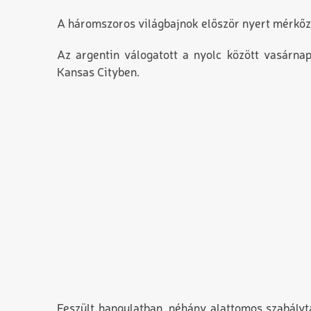
A háromszoros világbajnok először nyert mérkőz
Az argentin válogatott a nyolc között vasárna
Kansas Cityben.
Feszült hangulatban, néhány alattomos szabályt