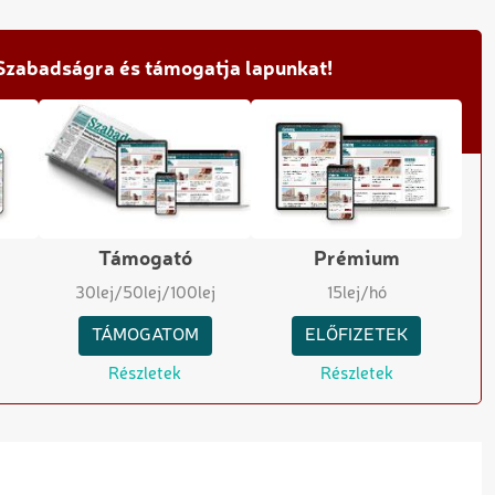
 Szabadságra és támogatja lapunkat!
Támogató
Prémium
30
lej
/50
lej
/100
lej
15
lej/hó
TÁMOGATOM
ELŐFIZETEK
Részletek
Részletek