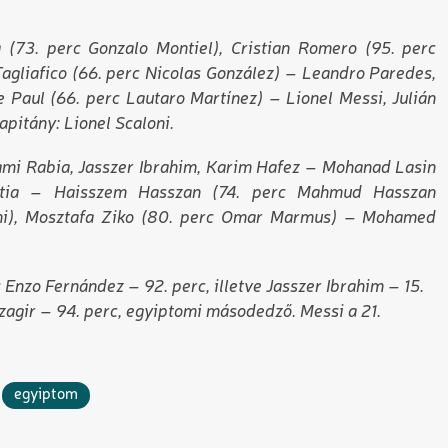
 (73. perc Gonzalo Montiel), Cristian Romero (95. perc
Tagliafico (66. perc Nicolas González) – Leandro Paredes,
e Paul (66. perc Lautaro Martínez) – Lionel Messi, Julián
pitány: Lionel Scaloni.
mi Rabia, Jasszer Ibrahim, Karim Hafez – Mohanad Lasin
ttia – Haisszem Hasszan (74. perc Mahmud Hasszan
thi), Mosztafa Ziko (80. perc Omar Marmus) – Mohamed
 Enzo Fernández – 92. perc, illetve Jasszer Ibrahim – 15.
lszagir – 94. perc, egyiptomi másodedző. Messi a 21.
egyiptom