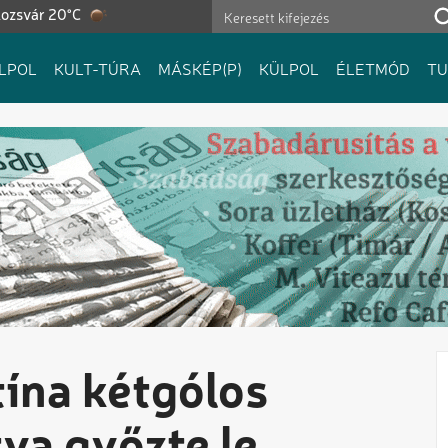
lozsvár 20°C
LPOL
KULT-TÚRA
MÁSKÉP(P)
KÜLPOL
ÉLETMÓD
T
ína kétgólos