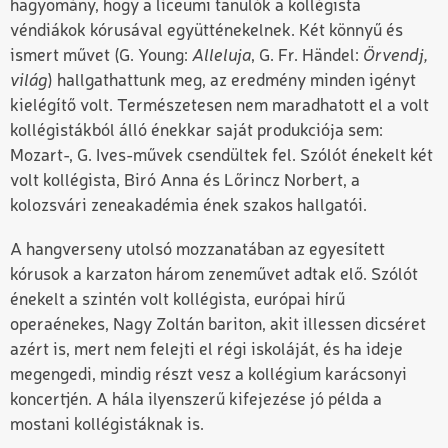
hagyomány, hogy a líceumi tanulók a kollégista
véndiákok kórusával együtténekelnek. Két könnyű és
ismert művet (G. Young:
Alleluja
, G. Fr. Händel:
Örvendj,
világ
) hallgathattunk meg, az eredmény minden igényt
kielégítő volt. Természetesen nem maradhatott el a volt
kollégistákból álló énekkar saját produkciója sem:
Mozart-, G. Ives-művek csendültek fel. Szólót énekelt két
volt kollégista, Biró Anna és Lőrincz Norbert, a
kolozsvári zeneakadémia ének szakos hallgatói.
A hangverseny utolsó mozzanatában az egyesített
kórusok a karzaton három zeneművet adtak elő. Szólót
énekelt a szintén volt kollégista, európai hírű
operaénekes, Nagy Zoltán bariton, akit illessen dicséret
azért is, mert nem felejti el régi iskoláját, és ha ideje
megengedi, mindig részt vesz a kollégium karácsonyi
koncertjén. A hála ilyenszerű kifejezése jó példa a
mostani kollégistáknak is.