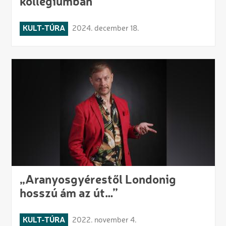
kollégiumban
KULT-TÚRA
2024. december 18.
„Aranyosgyérestől Londonig
hosszú ám az út…”
KULT-TÚRA
2022. november 4.