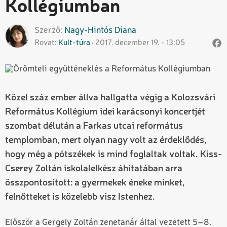
Kollégiumban
Szerző
Nagy-Hintós
Diana
Rovat
Kult-túra
2017. december 19. - 13:05
Közel száz ember állva hallgatta végig a Kolozsvári
Református Kollégium idei karácsonyi koncertjét
szombat délután a Farkas utcai református
templomban, mert olyan nagy volt az érdeklődés,
hogy még a pótszékek is mind foglaltak voltak. Kiss-
Cserey Zoltán iskolalelkész áhítatában arra
összpontosított: a gyermekek éneke minket,
felnőtteket is közelebb visz Istenhez.
Először a Gergely Zoltán zenetanár által vezetett 5–8.