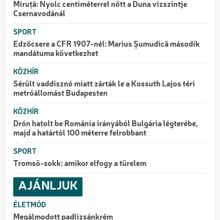
Miruță: Nyolc centiméterrel nőtt a Duna vízszintje
Csernavodánál
SPORT
Edzőcsere a CFR 1907-nél: Marius Şumudică második
mandátuma következhet
KÖZHÍR
Sérült vaddisznó miatt zárták le a Kossuth Lajos téri
metróállomást Budapesten
KÖZHÍR
Drón hatolt be Románia irányából Bulgária légterébe,
majd a határtól 100 méterre felrobbant
SPORT
Tromsö-sokk: amikor elfogy a türelem
AJÁNLJUK
ÉLETMÓD
Megálmodott padlizsánkrém