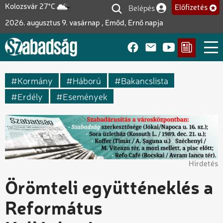
Ugrás
Belépés
Kolozsvár 27°C
Előfizetés
Felhasználói fiók me
a
2026. augusztus 9. vasárnap , Emőd, Ernő napja
tartalomra
Kormány
Háború
Bakancslista
Erdély
Események
Hirdetés
Örömteli együtténeklés a
Református