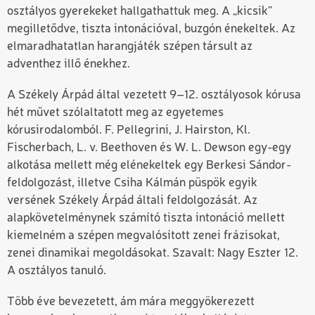
osztályos gyerekeket hallgathattuk meg. A „kicsik”
megilletődve, tiszta intonációval, buzgón énekeltek. Az
elmaradhatatlan harangjáték szépen társult az
adventhez illő énekhez.
A Székely Árpád által vezetett 9–12. osztályosok kórusa
hét művet szólaltatott meg az egyetemes
kórusirodalomból. F. Pellegrini, J. Hairston, Kl.
Fischerbach, L. v. Beethoven és W. L. Dewson egy-egy
alkotása mellett még elénekeltek egy Berkesi Sándor-
feldolgozást, illetve Csiha Kálmán püspök egyik
versének Székely Árpád általi feldolgozását. Az
alapkövetelménynek számító tiszta intonáció mellett
kiemelném a szépen megvalósított zenei frázisokat,
zenei dinamikai megoldásokat. Szavalt: Nagy Eszter 12.
A osztályos tanuló.
Több éve bevezetett, ám mára meggyökerezett