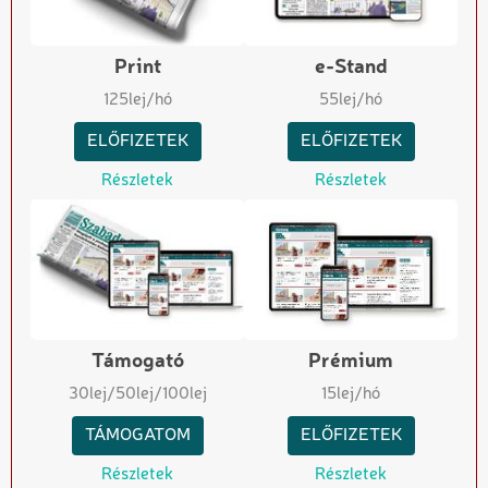
Print
e-Stand
125
lej/hó
55
lej/hó
ELŐFIZETEK
ELŐFIZETEK
Részletek
Részletek
Támogató
Prémium
30
lej
/50
lej
/100
lej
15
lej/hó
TÁMOGATOM
ELŐFIZETEK
Részletek
Részletek