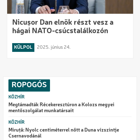
Nicușor Dan elnök részt vesz a
hágai NATO-csúcstalálkozón
KÜLPOL
2025. június 24.
ROPOGÓS
KÖZHÍR
Megtámadták Récekeresztúron a Kolozs megyei
mentőszolgálat munkatársait
KÖZHÍR
Miruță: Nyolc centiméterrel nőtt a Duna vízszintje
Csernavodánál