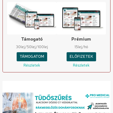
Támogató
Prémium
30
lej
/50
lej
/100
lej
15
lej/hó
TÁMOGATOM
ELŐFIZETEK
Részletek
Részletek