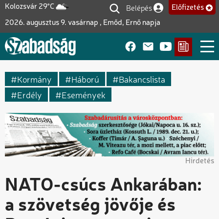
Ugrás
Belépés
Kolozsvár 29°C
Előfizetés
Felhasználói fiók me
a
2026. augusztus 9. vasárnap , Emőd, Ernő napja
tartalomra
Kormány
Háború
Bakancslista
Erdély
Események
Hirdetés
NATO-csúcs Ankarában:
a szövetség jövője és