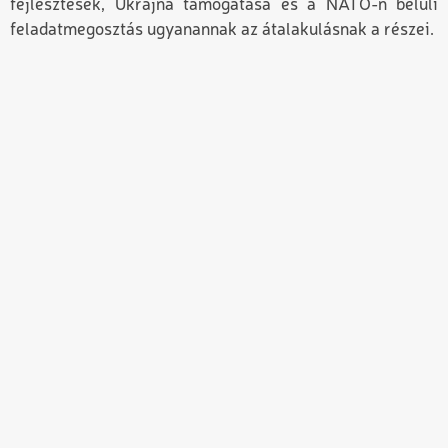
fejlesztések, Ukrajna támogatása és a NATO-n belüli
feladatmegosztás ugyanannak az átalakulásnak a részei.