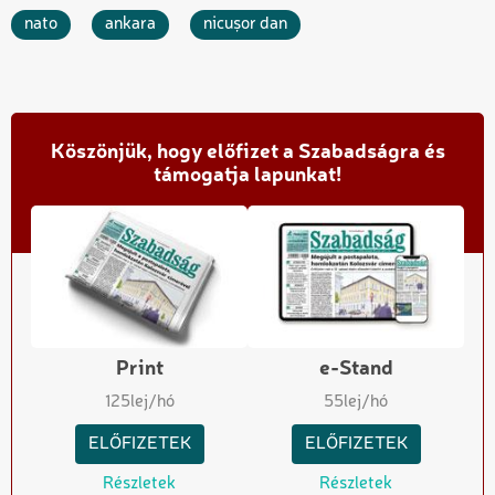
nato
ankara
nicușor dan
Köszönjük, hogy előfizet a Szabadságra és
támogatja lapunkat!
Print
e-Stand
125
lej/hó
55
lej/hó
ELŐFIZETEK
ELŐFIZETEK
Részletek
Részletek