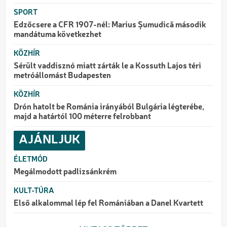
SPORT
Edzőcsere a CFR 1907-nél: Marius Şumudică második
mandátuma következhet
KÖZHÍR
Sérült vaddisznó miatt zárták le a Kossuth Lajos téri
metróállomást Budapesten
KÖZHÍR
Drón hatolt be Románia irányából Bulgária légterébe,
majd a határtól 100 méterre felrobbant
AJÁNLJUK
ÉLETMÓD
Megálmodott padlizsánkrém
KULT-TÚRA
Első alkalommal lép fel Romániában a Danel Kvartett