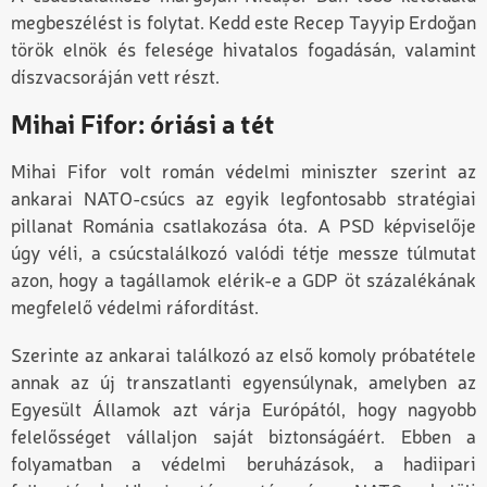
megbeszélést is folytat. Kedd este Recep Tayyip Erdoğan
török elnök és felesége hivatalos fogadásán, valamint
díszvacsoráján
vett részt
.
Mihai Fifor: óriási a tét
Mihai Fifor volt román védelmi miniszter szerint
az
a
nkara
i NATO-csúcs
az egyik legfontosabb stratégiai
pillanat Románia csatlakozása óta. A PSD képviselője
úgy véli, a csúcstalálkozó valódi tétje messze túlmutat
azon, hogy a tagállamok elérik-e a GDP öt százalékának
megfelelő védelmi ráfordítást.
Szerinte az ankarai találkozó az első komoly próbatétele
annak az új transzatlanti egyensúlynak, amelyben az
Egyesült Államok azt várja Európától, hogy nagyobb
felelősséget vállaljon saját biztonságáért. Ebben a
folyamatban a védelmi beruházások, a hadiipari