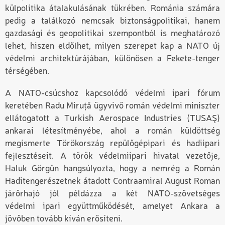
külpolitika átalakulásának tükrében. Románia számára
pedig a találkozó nemcsak biztonságpolitikai, hanem
gazdasági és geopolitikai szempontból is meghatározó
lehet, hiszen eldőlhet, milyen szerepet kap a NATO új
védelmi architektúrájában, különösen a Fekete-tenger
térségében.
A NATO-csúcshoz kapcsolódó
v
édelmi ipari
f
órum
keretében Radu Miruță ügyvivő román védelmi miniszter
ellátogatott a Turkish Aerospace Industries (TUSAŞ)
ankarai létesítményébe, ahol a román küldöttség
megismerte Törökország repülőgépipari és hadiipari
fejlesztéseit. A török védelmiipari hivatal vezetője,
Haluk Görgün hangsúlyozta, hogy a nemrég a Román
Haditengerészetnek átadott Contraamiral August Roman
járőrhajó jól példázza a két NATO-szövetséges
védelmi ipari együttműködését, amelyet Ankara a
jövőben tovább kíván erősíteni.