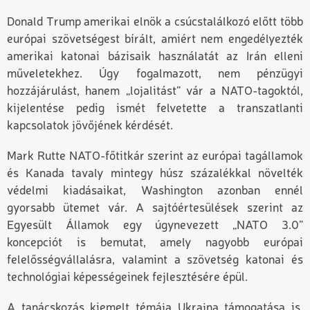
Donald Trump amerikai elnök a csúcstalálkozó előtt több
európai szövetségest bírált, amiért nem engedélyezték
amerikai katonai bázisaik használatát az Irán elleni
műveletekhez. Úgy fogalmazott, nem pénzügyi
hozzájárulást, hanem „lojalitást” vár a NATO-tagoktól,
kijelentése pedig ismét felvetette a transzatlanti
kapcsolatok jövőjének kérdését.
Mark Rutte NATO-főtitkár szerint az európai tagállamok
és Kanada tavaly mintegy húsz százalékkal növelték
védelmi kiadásaikat, Washington azonban ennél
gyorsabb ütemet vár. A sajtóértesülések szerint az
Egyesült Államok egy úgynevezett „NATO 3.0”
koncepciót is bemutat, amely nagyobb európai
felelősségvállalásra, valamint a szövetség katonai és
technológiai képességeinek fejlesztésére épül.
A tanácskozás kiemelt témája Ukrajna támogatása is.