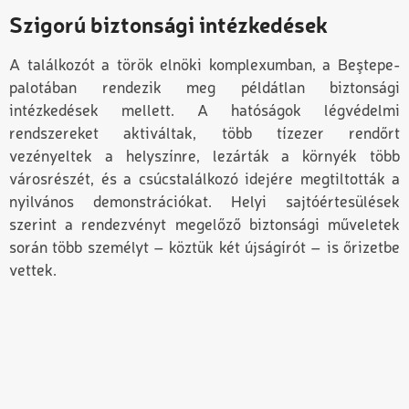
Szigorú biztonsági intézkedések
A találkozót a török elnöki komplexumban, a Beştepe-
palotában rendezik meg példátlan biztonsági
intézkedések mellett. A hatóságok légvédelmi
rendszereket aktiváltak, több tízezer rendőrt
vezényeltek a helyszínre, lezárták a környék több
városrészét, és a csúcstalálkozó idejére megtiltották a
nyilvános demonstrációkat. Helyi sajtóértesülések
szerint a rendezvényt megelőző biztonsági műveletek
során több személyt – köztük két újságírót – is őrizetbe
vettek.