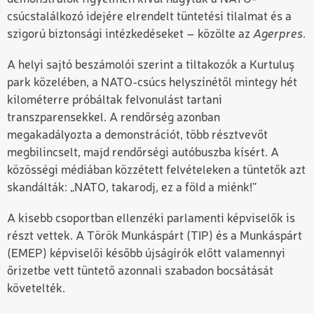
csúcstalálkozó idejére elrendelt tüntetési tilalmat és a
szigorú biztonsági intézkedéseket
– közölte az
Agerpres
.
A helyi sajtó beszámolói szerint a tiltakozók a Kurtuluş
park közelében, a NATO-csúcs helyszínétől mintegy hét
kilométerre próbáltak felvonulást tartani
transzparensekkel. A rendőrség azonban
megakadályozta a demonstrációt, több résztvevőt
megbilincselt, majd rendőrségi autóbuszba kísért. A
közösségi médiában közzétett felvételeken a tüntetők azt
skandálták:
„NATO, takarodj, ez a föld a miénk!”
A kisebb csoportban ellenzéki parlamenti képviselők is
részt vettek. A Török Munkáspárt (TIP) és a Munkáspárt
(EMEP) képviselői később újságírók előtt valamennyi
őrizetbe vett tüntető azonnali szabadon bocsátását
követelték.