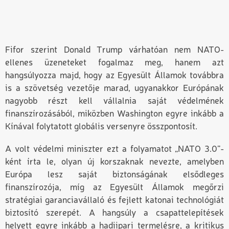
Fifor szerint Donald Trump várhatóan nem NATO-
ellenes üzeneteket fogalmaz meg, hanem azt
hangsúlyozza majd, hogy az Egyesült Államok továbbra
is a szövetség vezetője marad, ugyanakkor Európának
nagyobb részt kell vállalnia saját védelmének
finanszírozásából, miközben Washington egyre inkább a
Kínával folytatott globális versenyre összpontosít.
A volt védelmi miniszter ezt a folyamatot „NATO 3.0”-
ként írta le
,
olyan új korszaknak nevezte, amelyben
Európa lesz saját biztonságának elsődleges
finanszírozója, míg az Egyesült Államok megőrzi
stratégiai garanciavállaló és fejlett katonai technológiát
biztosító szerepét. A hangsúly a csapattelepítések
helyett egyre inkább a hadiipari termelésre, a kritikus