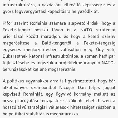
infrastruktúrára, a gazdasági ellenálló képességre és a
gyors fegyvergyártási kapacitásra helyeződik át.
Fifor szerint Románia számára alapvető érdek, hogy a
Fekete-tenger hosszú távon is a NATO stratégiai
prioritásai között maradjon, és hogy a keleti szárny
megerősítése a Balti-tengertől a Fekete-tengerig
egységes megközelítésben valósuljon meg. Úgy véli,
Bukarestnek katonai infrastruktúrába, a román hadiipar
fejlesztésébe és logisztikai projektekbe irányuló NATO-
beruházásokat kellene megszereznie.
A politikus ugyanakkor arra is figyelmeztetett, hogy bár
alkotmányos szempontból Nicușor Dan teljes joggal
képviseli Romániát, egy ügyvivő kormány mellett az
ország tárgyalási mozgástere szűkebb lehet, hiszen a
hosszú távú stratégiai vállalások hitelességét részben a
belpolitikai stabilitás is meghatározza.