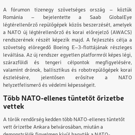
A
f
órumon
tizenegy
szövetséges ország – köztük
Románia – bejelentette a Saab GlobalEye
légtérellenőrző repülőgépek közös beszerzését, amelyek
a NATO új légtérellenőrző és korai előrejelző (AWACS)
rendszerének részét képezik majd. A fejlesztés célja a
szövetség elöregedő Boeing E–3
-
flottájának részleges
leváltása. Az új rendszer egyetlen platformról képes légi,
szárazföldi és tengeri célpontok megfigyelésére,
valamint drónok, ballisztikus és robotrepülőgépek korai
észlelésére, jelentősen erősítve a NATO
helyzetfelismerő és védelmi képességeit.
Több NATO-ellenes tüntetőt őrizetbe
vettek
A török rendőrség kedden több NATO-ellenes tüntetőt
vett őrizetbe Ankara belvárosában, miután a
demonstrálók figyelmen kívül hagyták a NATO-