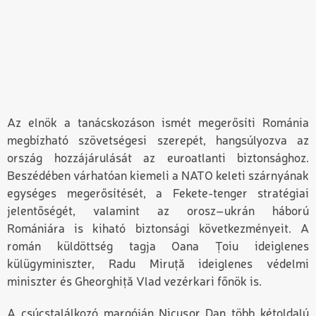
Az elnök a tanácskozáson ismét megerősíti Románia
megbízható szövetségesi szerepét, hangsúlyozva az
ország hozzájárulását az euroatlanti biztonsághoz.
Beszédében várhatóan kiemeli a NATO keleti szárnyának
egységes megerősítését, a Fekete-tenger stratégiai
jelentőségét, valamint az orosz–ukrán háború
Romániára is kiható biztonsági következményeit. A
román küldöttség tagja Oana Țoiu ideiglenes
külügyminiszter, Radu Miruță ideiglenes védelmi
miniszter és Gheorghiță Vlad vezérkari főnök is.
A csúcstalálkozó margóján Nicușor Dan több kétoldalú