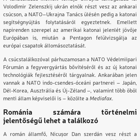
Volodimir Zelenszkij ukrán elnök részt vesz az ankarai
csúcson, a NATO–Ukrajna Tanács ülésén pedig a katonai
segítségnyújtás folytatásáról egyeztetnek. Emellett
napirenden szerepel az amerikai katonai jelenlét jövője
Európában is, miután a Pentagon felülvizsgálja az
európai csapatok állomásoztatását.
A csúcstalálkozóval párhuzamosan a NATO Védelmiipari
Fórumán a fegyvergyártás bővítéséről és az új katonai
technológiák fejlesztéséről tárgyalnak. Ankarában jelen
vannak a NATO indo-csendes-óceáni partnerei – Japán,
Dél-Korea, Ausztrália és Új-Zéland –, valamint több öböl
menti állam képviselői is
– közölte a
Mediafax
.
Románia számára történelmi
jelentőségű lehet a találkozó
A román államfő, Nicușor Dan szerdán vesz részt a