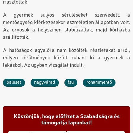
riasztottak.
A gyermek súlyos sérüléseket szenvedett, a
mentőegység kiérkezésekor eszméletlen állapotban volt.
Az orvosok a helyszínen stabilizálták, majd kórházba
szállították.
A hatóságok egyelőre nem közöltek részleteket arról,
milyen körülmények között zuhant ki a gyermek a
lakásból. Az ügyben vizsgálat indult.
baleset
nagyvárad
isu
rohammentő
Köszönjük, hogy előfizet a Szabadságra és
támogatja lapunkat!