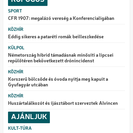
SPORT
CFR 1907: megalázó vereség a Konferencialigában
KÖZHÍR
Eddig sikeres a pataréti romák beilleszkedése
KÜLPOL
Németország hibrid támadásnak minősíti a lipcsei
repülőtéren bekövetkezett drónincidenst
KÖZHÍR
Korszerű bölcsőde és óvoda nyitja meg kapuit a
Gyufagyár utcában
KÖZHÍR
Huszártalálkozót és íjásztábort szerveztek Alvincen
AJÁNLJUK
KULT-TÚRA