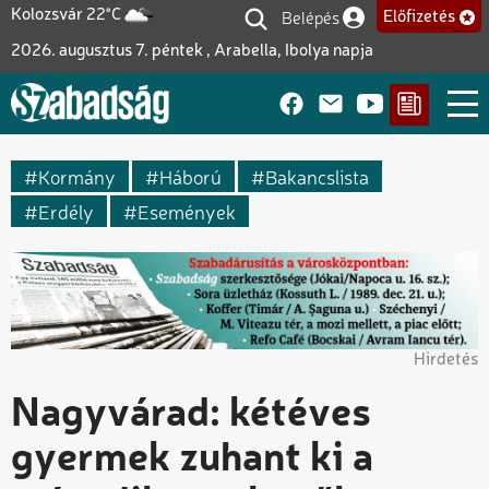
Ugrás
Belépés
Kolozsvár 22°C
Előfizetés
Felhasználói fiók me
a
2026. augusztus 7. péntek , Arabella, Ibolya napja
tartalomra
Kormány
Háború
Bakancslista
Erdély
Események
Hirdetés
Nagyvárad: kétéves
gyermek zuhant ki a