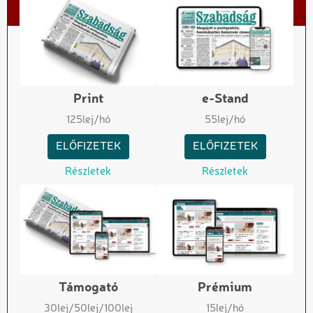
Print
e-Stand
125
lej/hó
55
lej/hó
ELŐFIZETEK
ELŐFIZETEK
Részletek
Részletek
Támogató
Prémium
30
lej
/50
lej
/100
lej
15
lej/hó