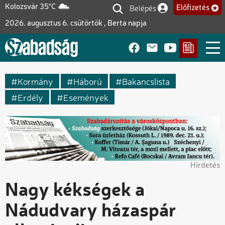
Ugrás
Belépés
Kolozsvár 35°C
Előfizetés
Felhasználói fiók me
a
2026. augusztus 6. csütörtök , Berta napja
tartalomra
Kormány
Háború
Bakancslista
Erdély
Események
Hirdetés
Nagy kékségek a
Nádudvary házaspár