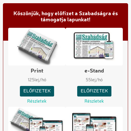
Köszönjük, hogy előfizet a Szabadságra és
támogatja lapunkat!
Print
e-Stand
125
lej/hó
55
lej/hó
ELŐFIZETEK
ELŐFIZETEK
Részletek
Részletek