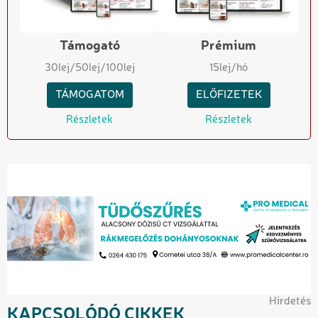
Támogató
Prémium
30
lej
/50
lej
/100
lej
15
lej/hó
TÁMOGATOM
ELŐFIZETEK
Részletek
Részletek
Hirdetés
KAPCSOLÓDÓ CIKKEK