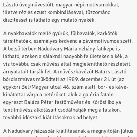
László üvegművestől), magyar népi motívumokkal,
illetve réz és ezüst kombinálásával, tűzzománc
díszítéssel is látható egy mutató nyakék.
A nyakbavalók mellé gyűrűk, fülbevalók, karkötők
társíthatóak, személyes kedvenc a pávamotívumos szett.
A belső térben Nádudvary Mária néhány faliképe is
látható, ezeken a sálaknál nagyobb felületeken a kék, a
víz további, csak művész által megjeleníthető részleteit,
árnyalatait tárják fel. A művészkávézót Balázs László
bőrdíszműves működteti az 1989. december 21. út (az
egykori Bel/Magyar utca) 46. szám alatt, bor- és kávé-
kínálattal várja a betérőket, akik a galéria falain
egyrészt Balázs Péter festőművész és Kőrösi Ibolya
textilművész alkotásait csodálhatják meg a falakon,
továbbá időszaki kiállításoknak ad helyet.
A Nádudvary házaspár kiállításának a megnyitóján július