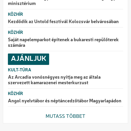
minisztérium
KÖZHÍR
Kezdődik az Untold fesztivál Kolozsvár belvárosában
KÖZHÍR
Saját napelemparkot építenek a bukaresti repülőterek
számára
AJÁNLJUK
KULT-TÚRA
Az Arcadia vonósnégyes nyitja meg az általa
szervezett kamarazenei mesterkurzust
KÖZHÍR
Angol nyelvtábor és néptáncedzőtábor Magyarlapádon
MUTASS TÖBBET