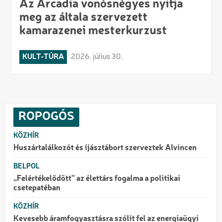
Az Arcadia vonósnégyes nyitja
meg az általa szervezett
kamarazenei mesterkurzust
KULT-TÚRA
2026. július 30.
ROPOGÓS
KÖZHÍR
Huszártalálkozót és íjásztábort szerveztek Alvincen
BELPOL
„Felértékelődött” az élettárs fogalma a politikai
csetepatéban
KÖZHÍR
Kevesebb áramfogyasztásra szólít fel az energiaügyi