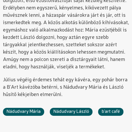
dolgozott, első ezüstolvasztóját saját kezűleg készítette.
Erdélyben nem egyszerű, kényelmes, kikövezett pálya
művésznek lenni, a házaspár vásárokra járt és jár, ott is
ismerkedtek meg. A közös alkotás különböző kihívásokat,
egymáshoz való alkalmazkodást hoz: Mária ezüstjéből is
kezdett László dolgozni, hogy aztán egyre szebb
tárgyakkal jelentkezhessen, szetteket sokszor azért
készít, hogy a közös kiállításokon lehessen megmutatni.
Amúgy nem a polcon szereti a dísztárgyait látni, hanem
eladni, hogy használják, viseljék a termékeket.
Július végéig érdemes tehát egy kávéra, egy pohár borra
a B’Art kávézóba betérni, s Nádudvary Mária és László
hűsítő kékjeiben elmerülni.
Nádudvary Mária
Nádudvary László
b'art café