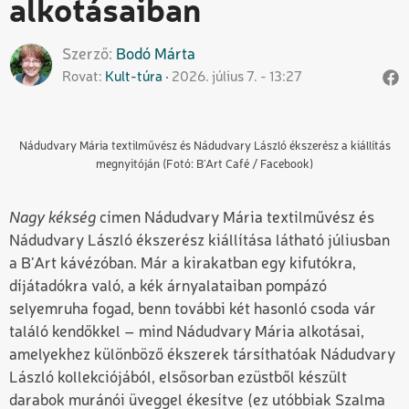
alkotásaiban
Szerző
Bodó
Márta
Rovat
Kult-túra
2026. július 7. - 13:27
Nádudvary Mária textilművész és Nádudvary László ékszerész a kiállítás
megnyitóján (Fotó: B’Art Café / Facebook)
Nagy kékség
címen Nádudvary Mária textilművész és
Nádudvary László ékszerész kiállítása látható júliusban
a B’Art kávézóban. Már a kirakatban egy kifutókra,
díjátadókra való, a kék árnyalataiban pompázó
selyemruha fogad, benn további két hasonló csoda vár
találó kendőkkel – mind Nádudvary Mária alkotásai,
amelyekhez különböző ékszerek társíthatóak Nádudvary
László kollekciójából, elsősorban ezüstből készült
darabok muránói üveggel ékesítve (ez utóbbiak Szalma