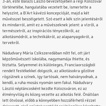
3-án, este Balázs László bevezetőjében a régi Kolozsvár
történetébe, hangulatába vezetett be, ismertette a
helyszínt, a B’Art kávézó koncepcióját, majd a két
művésszel beszélgetett. Szó esett a kék szín jelentéséről
és mindarról, amit ez a művészeknek jelent: a vízről, a
természetről, az inspirációs tényezőkről, az
alkotásmódról, a technikákról, az alapanyagokról, a
tervekről.
Nádudvary Mária Csíkszeredában nőtt fel, ott járt
képzőművészeti iskolába, nagymamája ihlette, és
biztatta. Selyemmel és különleges, Franciaországból
rendelt festékekkel dolgozik, az alkotásokra gőzölve
rögzülnek a színek, így tartósak, nem halványodnak, a
kendő, a ruha mosás nyomán sem fakul. Nádudvary
László néptáncosként kezdte Kolozsváron, ez az
élményvilág és közeg vezette az alkotás felé. Önállóan
lett ötvössé, előbb a könnyebben hozzáférhető rézzel