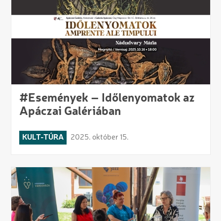
#Események – Időlenyomatok az
Apáczai Galériában
KULT-TÚRA
2025. október 15.